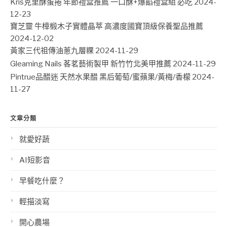
Kris克里酥蛋捲 年節禮盒推薦 一口酥+爆餡禮盒組 必吃
2024-
12-23
寶芝靈 牛樟椴木子實體晶萃 高濃度國寶頂級保養聖品推薦
2024-12-02
黃家三代祖傳油蔥九層粿
2024-11-29
Gleaming Nails 茖茗藝術製甲 新竹竹北美甲推薦
2024-11-29
Pintrue品醋迷 天然水果醋 黑后葡萄/蜜蘋果/黃梅/香檬
2024-
11-27
文章分類
就愛好蔬
AI短影音
早餐吃什麼？
輕描淡寫
開心農場