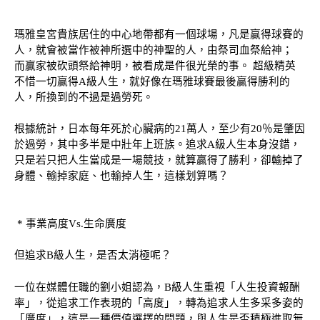
瑪雅皇宮貴族居住的中心地帶都有一個球場，凡是贏得球賽的
人，就會被當作被神所選中的神聖的人，由祭司血祭給神；
而贏家被砍頭祭給神明，被看成是件很光榮的事。 超級精英
不惜一切贏得A級人生，就好像在瑪雅球賽最後贏得勝利的
人，所換到的不過是過勞死。
根據統計，日本每年死於心臟病的
21萬人，至少有20％是肇因
於過勞，其中多半是中壯年上班族。追求A級人生本身沒錯，
只是若只把人生當成是一場競技，就算贏得了勝利，卻輸掉了
身體、輸掉家庭、也輸掉人生，這樣划算嗎？
* 事業高度Vs.生命廣度
但追求
B級人生，是否太消極呢？
一位在媒體任職的劉小姐認為，
B級人生重視「人生投資報酬
率」，從追求工作表現的「高度」，轉為追求人生多采多姿的
「廣度」，這是一種價值選擇的問題，與人生是否積極進取無