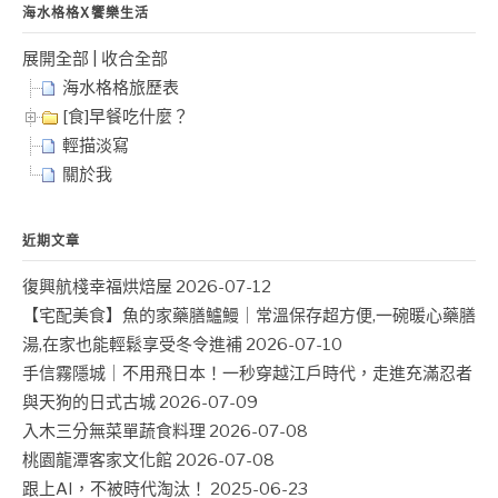
海水格格X饗樂生活
展開全部
|
收合全部
海水格格旅歷表
[食]早餐吃什麼？
輕描淡寫
關於我
近期文章
復興航棧幸福烘焙屋
2026-07-12
【宅配美食】魚的家藥膳鱸鰻｜常溫保存超方便,一碗暖心藥膳
湯,在家也能輕鬆享受冬令進補
2026-07-10
手信霧隱城｜不用飛日本！一秒穿越江戶時代，走進充滿忍者
與天狗的日式古城
2026-07-09
入木三分無菜單蔬食料理
2026-07-08
桃園龍潭客家文化館
2026-07-08
跟上AI，不被時代淘汰！
2025-06-23