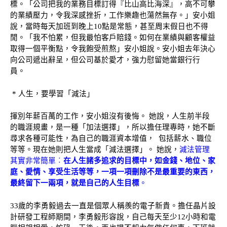
標。「公司把我的業務目標訂得『比山高比海深』，高不可攀
的業績壓力，令我深感挫折，工作樂趣也蕩然無存。」安小姐
說，當時每天加班到晚上
10點是常態，甚至周末假日也不得
閒。「我不怕累，但我最怕客戶賠錢。如何在業績與顧客權益
取得一個平衡點，令我飽受煎熬」安小姐說。安小姐去年決心
向公司遞出辭呈，但公司基於愛才，強力慰留她當銀行行
員。
* 人生，要學習「減法」
揮別年薪百萬的工作，安小姐沒有後悔。 她說，人生前半段
的職涯規畫，是一種「加法選擇」，所以擔任理專時，她不斷
尋求各種可能性，為自己的職涯資本增值，
包括薪水、職位
減法管理
等等。現在她則把人生當成「減法選擇」。 她說，
其實非常簡單︰
在人生諸多追求的目標中，如金錢、地位、家
庭、愛情、享受生活等等，一項一項刪除不是最重要的東西，
最終留下一兩項，就是自己的人生目標
。
33歲的李勇毅過去一直是個眾人稱羨的電子新貴。擔任晶片設
計研發工程師期間，李勇毅形容說，自己每天至少12小時和電