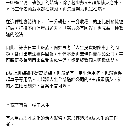
＋99％平庸上班族」的結構，除了極少數A＋超級精英之外，
99％工作者的薪水都在遞減，再怎麼努力也是枉然。
在這種社會結構下，「一分耕耘、一分收穫」的正比例關係被
打破，打拚不再保證出頭天，「努力必有回報」也成為一種欺
瞞的說法。
因此，許多日本上班族，開始思考「人生投資報酬率」的問
題。當付出無法獲得回報，他們不想再無條件賣命給公司，寧
可將更多時間用來享受家庭生活，或是經營個人興趣休閒。
B級上班族雖不是高薪族，但還是有一定生活水準，也還買得
起車子等用品。比起將人生全部送給公司的A＋超級精英，誰
的人生比較划算，答案不言可喻。
* 贏了事業，輸了人生
有人用古瑪雅文化的活人獻祭，來形容追求
A級人生的工作
者。