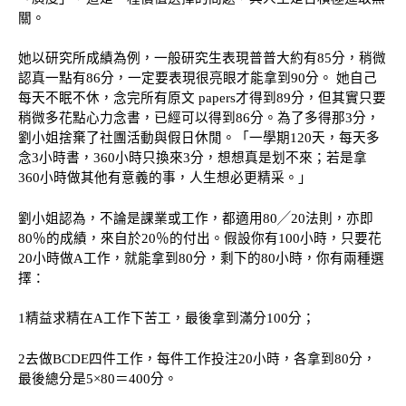
關。
她以研究所成績為例，一般研究生表現普普大約有
85分，稍微
認真一點有86分，一定要表現很亮眼才能拿到90分。 她自己
每天不眠不休，念完所有原文 papers才得到89分，但其實只要
稍微多花點心力念書，已經可以得到86分。為了多得那3分，
劉小姐捨棄了社團活動與假日休閒。「一學期120天，每天多
念3小時書，360小時只換來3分，想想真是划不來；若是拿
360小時做其他有意義的事，人生想必更精采。」
劉小姐認為，不論是課業或工作，都適用
80╱20法則，亦即
80％的成績，來自於20％的付出。假設你有100小時，只要花
20小時做A工作，就能拿到80分，剩下的80小時，你有兩種選
擇：
1精益求精在A工作下苦工，最後拿到滿分100分；
2去做BCDE四件工作，每件工作投注20小時，各拿到80分，
最後總分是5×80＝400分。