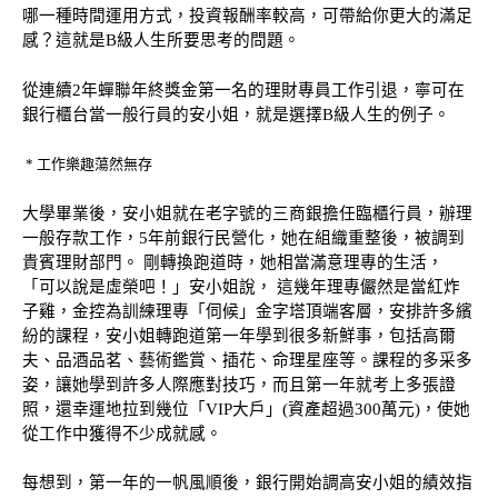
哪一種時間運用方式，投資報酬率較高，可帶給你更大的滿足
感？這就是
B級人生所要思考的問題。
從連續
2年蟬聯年終獎金第一名的理財專員工作引退，寧可在
銀行櫃台當一般行員的安小姐，就是選擇B級人生的例子。
* 工作樂趣蕩然無存
大學畢業後，安小姐就在老字號的三商銀擔任臨櫃行員，辦理
一般存款工作，
5年前銀行民營化，她在組織重整後，被調到
貴賓理財部門。 剛轉換跑道時，她相當滿意理專的生活，
「可以說是虛榮吧！」安小姐說， 這幾年理專儼然是當紅炸
子雞，金控為訓練理專「伺候」金字塔頂端客層，安排許多繽
紛的課程，安小姐轉跑道第一年學到很多新鮮事，包括高爾
夫、品酒品茗、藝術鑑賞、插花、命理星座等。課程的多采多
姿，讓她學到許多人際應對技巧，而且第一年就考上多張證
照，還幸運地拉到幾位「VIP大戶」(資產超過300萬元)，使她
從工作中獲得不少成就感。
每想到，第一年的一帆風順後，銀行開始調高安小姐的績效指