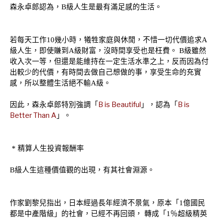
森永卓郎認為，
B級人生是最有滿足感的生活。
若每天工作10幾小時，犧牲家庭與休閒，不惜一切代價追求A
級人生，即使賺到A級財富，沒時間享受也是枉費。 B級雖然
收入次一等，但還是能維持在一定生活水準之上，反而因為付
出較少的代價，有時間去做自己想做的事，享受生命的充實
感，所以整體生活絕不輸A級。
B is Beautiful
」，認為「
B is
因此，森永卓郎特別強調「
Better Than A
」。
* 精算人生投資報酬率
B級人生這種價值觀的出現，有其社會淵源。
作家劉黎兒指出，日本經過長年經濟不景氣，原本「1億國民
都是中產階級」的社會，已經不再回頭， 轉成「1％超級精英