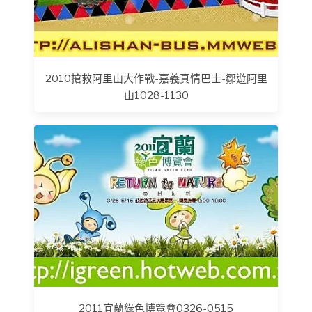
2010搶救阿里山大作戰-嘉義真情巴士-鄒遊阿里
山1028-1130
2011宜蘭綠色博覽會0326-0515