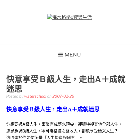
Skip
to
content
海水格格X饗樂生活
吃喝玩樂到處趴趴造
MENU
快意享受Ｂ級人生，走出A＋成就
迷思
Posted by
waterschool
on
2007-02-25
快意享受Ｂ級人生，走出
A＋成就迷思
你想要過
A級人生，事業有成薪水頂尖，卻犧牲掉其他全部人生，
還是想過B級人生，寧可降格賺次級收入，卻能享受精采人生？
這取決於你如何衡量「人生投資報酬率」。