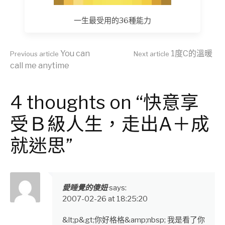
一生最受用的36種能力
Continue
You can
1度C的溫暖
Previous article
Next article
call me anytime
Reading
4 thoughts on “快意享
受Ｂ級人生，走出A＋成
就迷思”
愛睡覺的傻妞
says:
2007-02-26 at 18:25:20
&lt;p&gt;你好格格&amp;nbsp; 我是看了你