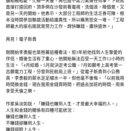
腦相親相愛，忙碌一天後，再也提不起力氣做任何事，下班就
直接打道回府，頂多倒在沙發前看電視，洗個澡，睡個覺，又
是另一天的開始。他表示，大部分工程師的生活乏善可陳，根
本沒時間參加聯誼活動結識異性，所以曠男怨女一堆。「工程
師最大的座右銘就是努力工作、趕快賺錢、盡快退休。」
再見！電子新貴
剛開始李勇毅也是抱著這種看法，但
3年前他找到人生摯愛的
伴侶，婚後生活有了重心，他開始無法忍受一天工作12小時的
生活。「4月結婚、5月就決定考公職、7月如願考上高考第一
志願電力工程，分發到民航局上班。」從電子新貴到小公務
員，李勇毅的薪水足足縮水一半，但他毫不後悔。「以前我用
時間換金錢，現在我用金錢買時間，把過去加班的時間，用來
享受天倫之樂。
作家吳淡如說，「賺錢也賺到人生，才是最大幸福的人。」
人生和金錢的關係有四種可能狀況：
賺錢也賺到人生、
不賺錢卻賺到人生、
賺錢卻賠上人生、