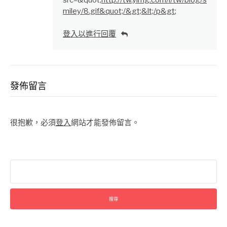
src=&quot;
http://tw.yimg.com/i/tw/blog/s
miley/8.gif&quot;/&gt;&lt;/p&gt
;
登入以進行回覆
發佈留言
很抱歉，必須
登入
網站才能發佈留言。
搜
尋
關
鍵
字: