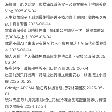
海鮮迪士尼吃到爆！現撈痛風系美食＋必買零嘴🔥｜桃園美食
Vlog
2025-06-04
人生就像粽子！剝到最後還是逃不掉現實｜減肥什麼的先吃再
說｜真香警告
2025-06-04
電車省保養別忽略這件事！每1萬公里調胎一次，輪胎壽命延
長30%以上！
2025-06-04
你還不學AI？未來只有懂AI的人不會被淘汰！AI時代必學技能
⚠️
2025-06-04
懶人必看！老天爺牌免費高壓水柱洗車術，省錢又環保
2025-
06-04
好多好多，藏著那些說不出口的心事
2025-06-04
出國前別只訂機票！特斯拉出行接送機更安心｜旅遊接送小提
醒
2025-05-28
Gdesign AROMA 葉紙 森林擴香組 把森林帶回家
2025-05-
01
玩味天盛 厚片月亮蝦餅(蝦仁花枝)冷凍食品宅配推薦 泰式料理
想吃隨時有
2024-12-24