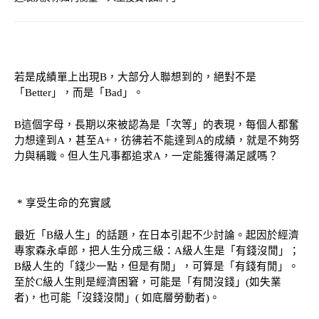
若是成績單上出現
B，大部分人聯想到的，絕對不是
「Better」，而是「Bad」。
B這個字母，長期以來被認為是「次等」的表現，每個人都奮
力想達到A，甚至A+，彷彿若不能達到A的成績，就是不夠努
力與稱職。但人生凡事都追求A，一定能獲得滿足感嗎？
* 享受生命的充實感
最近「
B級人生」的話題，在日本引起不少討論。起因於經濟
專家森永卓郎，把人生分成三級：A級人生是「有錢沒閒」；
B級人生的「錢少一點，但是有閒」，可算是「有錢有閒」。
至於C級人生則是經濟困窘，可能是「有閒沒錢」(如失業
者)，也可能「沒錢沒閒」( 如底層勞動者)。