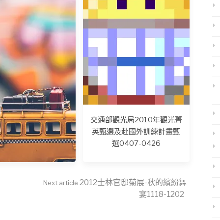
人嗎？小心情緒過勞
「反撲」
交通部觀光局2010年觀光菁
英甄選及赴國外訓練計畫甄
選0407-0426
2012士林官邸菊展-秋的繽紛舞
Next article
宴1118-1202