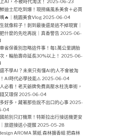
上AI，不被時代淘汰！
2025-06-23
鮮迪士尼吃到爆！現撈痛風系美食＋必買
嘴🔥｜桃園美食Vlog
2025-06-04
生就像粽子！剝到最後還是逃不掉現實｜
肥什麼的先吃再說｜真香警告
2025-06-
4
車省保養別忽略這件事！每1萬公里調胎
次，輪胎壽命延長30%以上！
2025-06-
4
還不學AI？未來只有懂AI的人不會被淘
！AI時代必學技能⚠️
2025-06-04
人必看！老天爺牌免費高壓水柱洗車術，
錢又環保
2025-06-04
多好多，藏著那些說不出口的心事
2025-
6-04
國前別只訂機票！特斯拉出行接送機更安
｜旅遊接送小提醒
2025-05-28
design AROMA 葉紙 森林擴香組 把森林