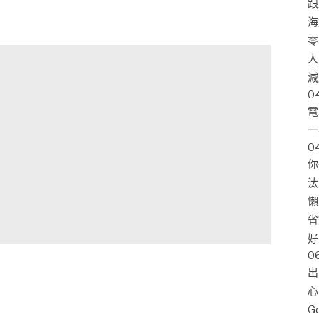
跟
海
零
人
減
0
電
一
0
你
汰
懶
省
好
0
出
心
G