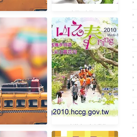
2009台灣國際蘭展0307-
0316
你了解寂寞嗎
2010新竹十八尖山賞花月
0306-0331