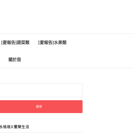
[愛報告]蔬菜類
[愛報告]水果類
關於我
:
水格格X饗樂生活