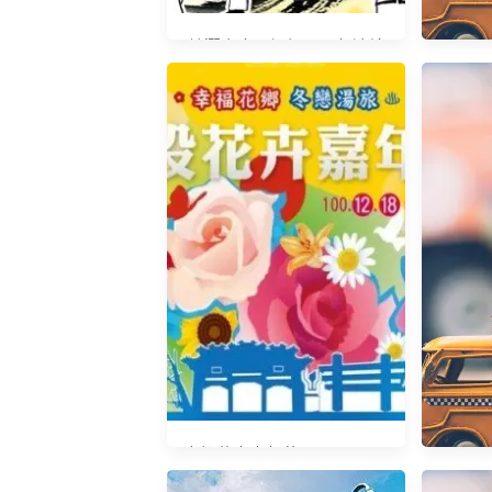
鎮瀾宮大甲媽祖壬辰年遶境
進香活動0323-0401
南投花卉嘉年華2011.12.18-
2012.01.15