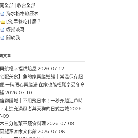
開全部
|
收合全部
海水格格旅歷表
[食]早餐吃什麼？
輕描淡寫
關於我
期文章
興航棧幸福烘焙屋
2026-07-12
宅配美食】魚的家藥膳鱸鰻｜常溫保存超
便,一碗暖心藥膳湯,在家也能輕鬆享受冬令
補
2026-07-10
信霧隱城｜不用飛日本！一秒穿越江戶時
，走進充滿忍者與天狗的日式古城
2026-
7-09
木三分無菜單蔬食料理
2026-07-08
園龍潭客家文化館
2026-07-08