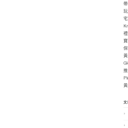
帶
玩
宅
K
禮
寶
保
黃
G
推
P
黃
文