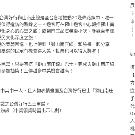
展
台灣好行獅山南庄線是全台各地推動20幾條路線中，唯一
最值得造訪的路線之一。遊客可在獅山遊客中心轉搭獅山南
淨化身心的心靈之旅；或到南庄品嚐老街小吃、參觀百年郵
原民文化深度之旅！
遊的美麗回憶，也上傳到「獅山南庄線」和臉書一起分享
加票選的民眾有機會得大獎，投票也可以得大獎喔！
近
區民眾。只要有搭『獅山南庄線』巴士，完成與獅山南庄線
復
可參加抽獎！上傳越多中獎機會越高！
【
方
片中其中一人，且人物表情畫面及台灣好行巴士『獅山南庄
進
手
辨識之台灣好行巴士車體。
代
楚辨識（中奬領奬時需出示比對）
0
入
桃