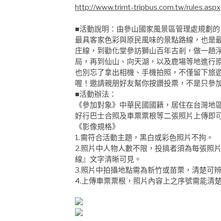
http://www.trimt-tripbus.com.tw/rules.aspx
■活動說明：由參山國家風景區管理處規劃的
最具客家色彩與原民風味的景點路線，也是
庄線，到勸化堂參訪獅山百年古剎，做一趟
局，再到仙山、向天湖，以及鹿場等地進行
也別忘了拿出相機、手機拍照，不僅留下旅
喔！邀請親朋好友幫你按讚投票，不是只參
■活動辦法：
《參加對象》中華民國國籍，居住在台灣地
好行巴士合照及車票票根等二張照片上傳即
《影像規格》
1.需符合活動主題，黑白或彩色照片不拘。
2.照片中人物人數不限，投搞者須為每張照
線』文字清晰可見。
3.照片中拍攝地點需為新竹或苗栗，清楚可
4.上傳車票票根，照片內容上之序號需能清