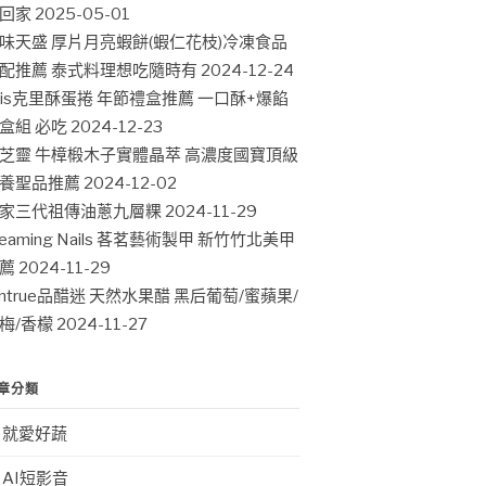
回家
2025-05-01
味天盛 厚片月亮蝦餅(蝦仁花枝)冷凍食品
配推薦 泰式料理想吃隨時有
2024-12-24
ris克里酥蛋捲 年節禮盒推薦 一口酥+爆餡
盒組 必吃
2024-12-23
芝靈 牛樟椴木子實體晶萃 高濃度國寶頂級
養聖品推薦
2024-12-02
家三代祖傳油蔥九層粿
2024-11-29
leaming Nails 茖茗藝術製甲 新竹竹北美甲
薦
2024-11-29
intrue品醋迷 天然水果醋 黑后葡萄/蜜蘋果/
梅/香檬
2024-11-27
章分類
就愛好蔬
AI短影音