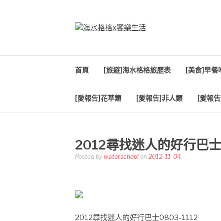
Skip
to
content
海水格格X饗樂生
吃喝玩樂到處趴趴造
首頁
[旅遊]海水格格旅歷表
[美食]早
[愛報告]花草類
[愛報告]非人類
[愛報告
2012尋找迷人的好行巴士08
Posted by
waterschool
on
2012-11-04
2012尋找迷人的好行巴士0803-1112