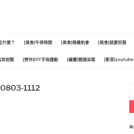
活
餐吃什麼？
[美食]午茶時間
[美食]晚餐約會
[美食]就愛好蔬
]其他類
[勞作]DIY手指運動
[繪畫]輕描淡寫
[影音]youtube
03-1112
搜
尋
關
鍵
字
海