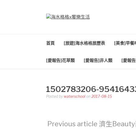
Skip
to
content
海水格格X饗樂生
吃喝玩樂到處趴趴造
首頁
[旅遊]海水格格旅歷表
[美食]早
[愛報告]花草類
[愛報告]非人類
[愛報告
1502783206-9541643
Posted by
waterschool
on
2017-08-15
Continue
Previous article
濟生Beau