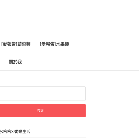
[愛報告]蔬菜類
[愛報告]水果類
關於我
:
水格格X饗樂生活