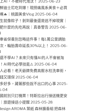
上AI，不被時代淘汰！
2025-06-23
鮮迪士尼吃到爆！現撈痛風系美食＋必買
嘴🔥｜桃園美食Vlog
2025-06-04
生就像粽子！剝到最後還是逃不掉現實｜
肥什麼的先吃再說｜真香警告
2025-06-
4
車省保養別忽略這件事！每1萬公里調胎
次，輪胎壽命延長30%以上！
2025-06-
4
還不學AI？未來只有懂AI的人不會被淘
！AI時代必學技能⚠️
2025-06-04
人必看！老天爺牌免費高壓水柱洗車術，
錢又環保
2025-06-04
多好多，藏著那些說不出口的心事
2025-
6-04
國前別只訂機票！特斯拉出行接送機更安
｜旅遊接送小提醒
2025-05-28
design AROMA 葉紙 森林擴香組 把森林