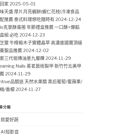
回家
2025-05-01
味天盛 厚片月亮蝦餅(蝦仁花枝)冷凍食品
配推薦 泰式料理想吃隨時有
2024-12-24
ris克里酥蛋捲 年節禮盒推薦 一口酥+爆餡
盒組 必吃
2024-12-23
芝靈 牛樟椴木子實體晶萃 高濃度國寶頂級
養聖品推薦
2024-12-02
家三代祖傳油蔥九層粿
2024-11-29
leaming Nails 茖茗藝術製甲 新竹竹北美甲
薦
2024-11-29
intrue品醋迷 天然水果醋 黑后葡萄/蜜蘋果/
梅/香檬
2024-11-27
章分類
就愛好蔬
AI短影音