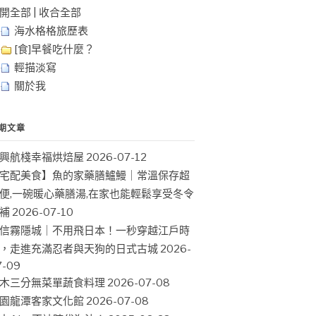
開全部
|
收合全部
海水格格旅歷表
[食]早餐吃什麼？
輕描淡寫
關於我
期文章
興航棧幸福烘焙屋
2026-07-12
宅配美食】魚的家藥膳鱸鰻｜常溫保存超
便,一碗暖心藥膳湯,在家也能輕鬆享受冬令
補
2026-07-10
信霧隱城｜不用飛日本！一秒穿越江戶時
，走進充滿忍者與天狗的日式古城
2026-
7-09
木三分無菜單蔬食料理
2026-07-08
園龍潭客家文化館
2026-07-08