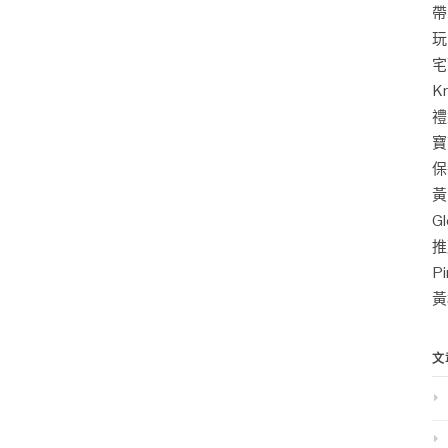
帶
玩
宅
K
禮
寶
保
黃
G
推
P
黃
文