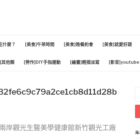
活
餐吃什麼？
[美食]午茶時間
[美食]晚餐約會
[美食]就愛好蔬
]其他類
[勞作]DIY手指運動
[繪畫]輕描淡寫
[影音]youtube
32fe6c9c79a2ce1cb8d11d28b
搜
尋
關
鍵
字
ty兩岸觀光生醫美學健康館新竹觀光工廠
海