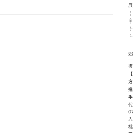
展
近
復
【
方
進
手
代
0
入
桃