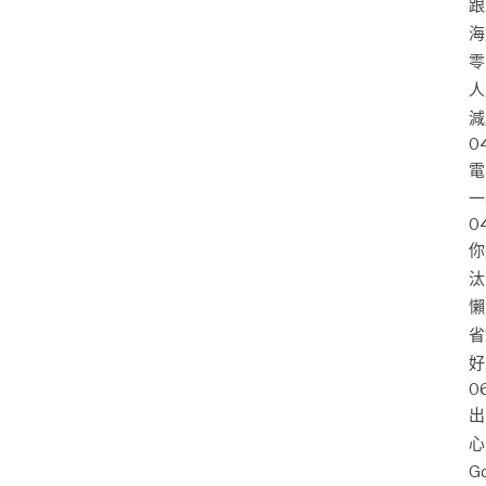
跟
海
零
人
減
0
電
一
0
你
汰
懶
省
好
0
出
心
G