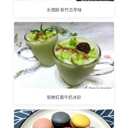
水潤餅 新竹古早味
新鮮紅棗牛奶冰砂