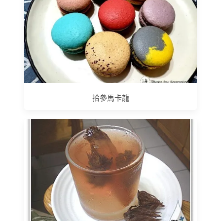
拾參馬卡龍