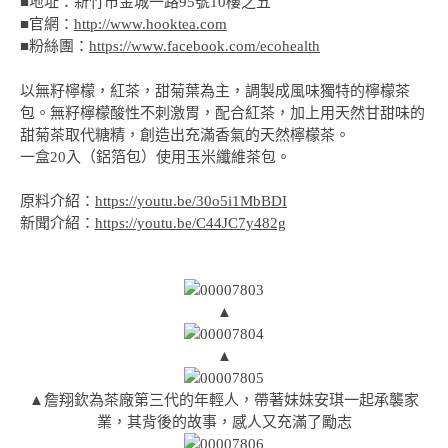
■地址：新竹市金城一路95號10樓之五
■官網：
http://www.hooktea.com
■粉絲團：
https://www.facebook.com/ecohealth
以無籽檸檬，紅茶，甜菊葉為主，調製成風味獨特的檸檬茶
包。無籽檸檬酸性不刺激胃，配合紅茶，加上用天然甘甜味的
甜菊茶取代糖精，創造出充滿香氣的天然檸檬茶。
一盒20入（鋁箔包）使用玉米纖維茶包。
原料介紹：
https://youtu.be/30o5i1MbBDI
新聞介紹：
https://youtu.be/C44JC7y482g
▲
▲
▲詹翔欽為茶廠第三代的年輕人，帶著妹妹安琪一起承襲家
業，其背後的故事，感人又充滿了勵志