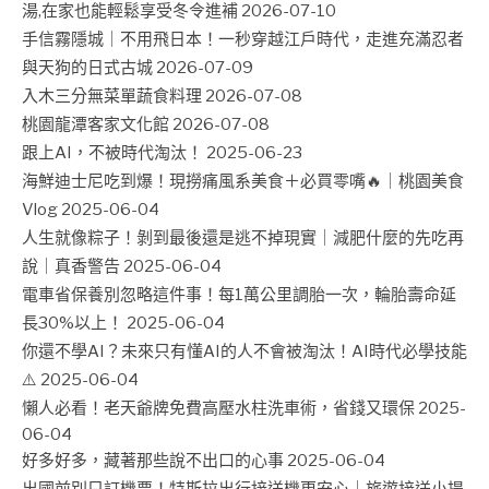
湯,在家也能輕鬆享受冬令進補
2026-07-10
手信霧隱城｜不用飛日本！一秒穿越江戶時代，走進充滿忍者
與天狗的日式古城
2026-07-09
入木三分無菜單蔬食料理
2026-07-08
桃園龍潭客家文化館
2026-07-08
跟上AI，不被時代淘汰！
2025-06-23
海鮮迪士尼吃到爆！現撈痛風系美食＋必買零嘴🔥｜桃園美食
Vlog
2025-06-04
人生就像粽子！剝到最後還是逃不掉現實｜減肥什麼的先吃再
說｜真香警告
2025-06-04
電車省保養別忽略這件事！每1萬公里調胎一次，輪胎壽命延
長30%以上！
2025-06-04
你還不學AI？未來只有懂AI的人不會被淘汰！AI時代必學技能
⚠️
2025-06-04
懶人必看！老天爺牌免費高壓水柱洗車術，省錢又環保
2025-
06-04
好多好多，藏著那些說不出口的心事
2025-06-04
出國前別只訂機票！特斯拉出行接送機更安心｜旅遊接送小提