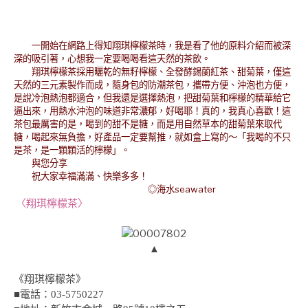
一開始在網路上得知翔琪檸檬茶時，我是看了他的原料介紹而被深
深的吸引著，心想我一定要喝喝看這天然的茶飲。
翔琪檸檬茶採用曬乾的無籽檸檬、全發酵錫蘭紅茶、甜菊葉，僅這
天然的三元素製作而成，隨身包的防潮茶包，攜帶方便、沖泡也方便，
是說冷泡熱泡都適合，但我還是選擇熱泡，把甜菊葉和檸檬的精華給它
逼出來，用熱水沖泡的味道非常濃郁，好喝耶！真的，我真心喜歡！這
茶包最厲害的是，喝到的甜不是糖，而是用自然草本的甜菊葉來取代
糖，喝起來無負擔，好產品一定要幫推，就如盒上寫的～「我喝的不只
是茶，是一顆顆活的檸檬」。
與您分享
祝大家幸福滿滿、快樂多多！
◎海水seawater
〈翔琪檸檬茶〉
▲
《翔琪檸檬茶》
■電話：03-5750227