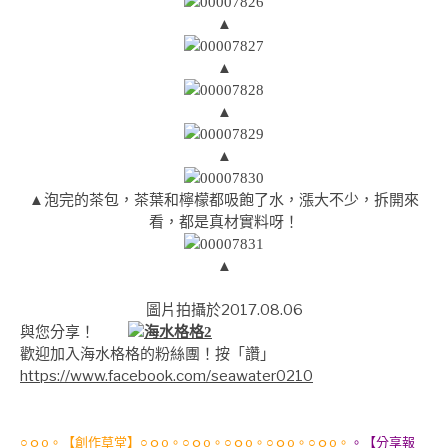
▲
▲
▲
▲
▲泡完的茶包，茶葉和檸檬都吸飽了水，漲大不少，拆開來
看，都是真材實料呀！
▲
圖片拍攝於2017.08.06
與您分享！
歡迎加入海水格格的粉絲團！按「讚」
https://www.facebook.com/seawater0210
○ｏo。【創作草堂】○ｏo。○ｏo。○ｏo。○ｏo。○ｏo。
。【分享報