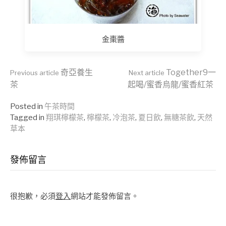
金棗醬
Continue
奇亞養生
Together9一
Previous article
Next article
茶
起喝/蜜香烏龍/蜜香紅茶
Reading
Posted in
午茶時間
Tagged in
翔琪檸檬茶
,
檸檬茶
,
冷泡茶
,
夏日飲
,
無糖茶飲
,
天然
草本
發佈留言
很抱歉，必須
登入
網站才能發佈留言。