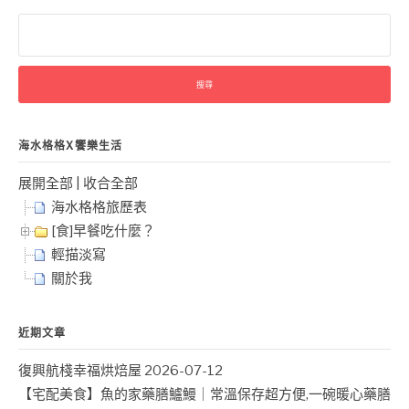
搜
尋
關
鍵
字:
海水格格X饗樂生活
展開全部
|
收合全部
海水格格旅歷表
[食]早餐吃什麼？
輕描淡寫
關於我
近期文章
復興航棧幸福烘焙屋
2026-07-12
【宅配美食】魚的家藥膳鱸鰻｜常溫保存超方便,一碗暖心藥膳