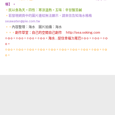
導】 。
。
民以食為天。四性：寒涼溫熱。五味：辛甘酸苦鹹
。
若發現網頁中的圖片連結無法顯示，請來信告知海水格格
seawater@pie.com.tw
。。
內容整理：海水 圖片拍攝：海水
。。。
創作草堂：自己的空間自己創作 http://sea.xxking.com
○ｏo。○ｏo。○ｏo。○ｏo。海水…捉住幸福ㄉ尾巴○ｏo。○ｏo。○ｏ
o。
○ｏo。○ｏo。○ｏo。○ｏo。○ｏo。○ｏo。○ｏo。○ｏo。○ｏo。○ｏ
o。