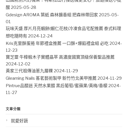
醒
2025-05-28
Gdesign AROMA 葉紙 森林擴香組 把森林帶回家
2025-05-
01
玩味天盛 厚片月亮蝦餅(蝦仁花枝)冷凍食品宅配推薦 泰式料理
想吃隨時有
2024-12-24
Kris克里酥蛋捲 年節禮盒推薦 一口酥+爆餡禮盒組 必吃
2024-
12-23
寶芝靈 牛樟椴木子實體晶萃 高濃度國寶頂級保養聖品推薦
2024-12-02
黃家三代祖傳油蔥九層粿
2024-11-29
Gleaming Nails 茖茗藝術製甲 新竹竹北美甲推薦
2024-11-29
Pintrue品醋迷 天然水果醋 黑后葡萄/蜜蘋果/黃梅/香檬
2024-
11-27
文章分類
就愛好蔬