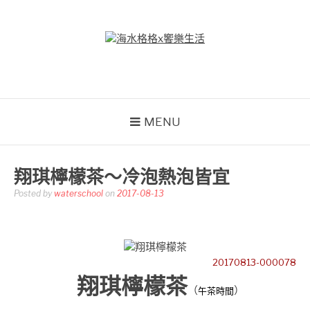
Skip
to
content
海水格格X饗樂生活
吃喝玩樂到處趴趴造
MENU
翔琪檸檬茶～冷泡熱泡皆宜
Posted by
waterschool
on
2017-08-13
20170813-000078
翔琪檸檬茶
（
）
午茶時間