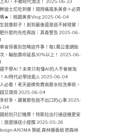
上AI，不被時代淘汰！
2025-06-23
鮮迪士尼吃到爆！現撈痛風系美食＋必買
嘴🔥｜桃園美食Vlog
2025-06-04
生就像粽子！剝到最後還是逃不掉現實｜
肥什麼的先吃再說｜真香警告
2025-06-
4
車省保養別忽略這件事！每1萬公里調胎
次，輪胎壽命延長30%以上！
2025-06-
4
還不學AI？未來只有懂AI的人不會被淘
！AI時代必學技能⚠️
2025-06-04
人必看！老天爺牌免費高壓水柱洗車術，
錢又環保
2025-06-04
多好多，藏著那些說不出口的心事
2025-
6-04
國前別只訂機票！特斯拉出行接送機更安
｜旅遊接送小提醒
2025-05-28
design AROMA 葉紙 森林擴香組 把森林