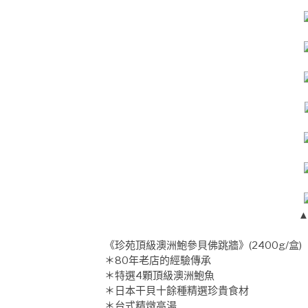
▲
《珍苑頂級澳洲鮑參貝佛跳牆》(2400g/盒)
＊80年老店的經驗傳承
＊特選4顆頂級澳洲鮑魚
＊日本干貝十餘種精選珍貴食材
＊台式精燉高湯