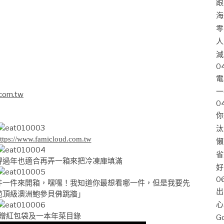
跟
海
零
人
減
0
電
一
.com.tw
0
你
汰
ttps://www.famicloud.com.tw
懶
省
得過年也適合再弄一箱來把冷凍庫填滿
好
0
件一件來開箱，嘿嘿！我知道你最想看哪一件，但是我要先
出
苑頂級澳洲鮑參貝佛跳牆」
心
贈紅包袋及一本年菜目錄
G