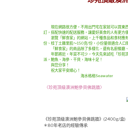
現在網路很方便，不用出門宅在家就可以買東西
訂，搭配快速的配送服務，讓愛好美食的人有更方
瀏覽「鮮食家」的網站，上千種食品和食材應有盡
份、桂丁土雞里肌～150克/份，小份量很適合人口
「鮮食家」的商品除了多樣化，還有名廚餐廳、
年節將近，年菜不可少，今天先來試吃「珍苑頂
派，鮑魚、海參、干貝，海味十足！
與您分享！
祝大家平安順心！
海水格格Seawater
〈珍苑頂級澳洲鮑參貝佛跳牆〉
《珍苑頂級澳洲鮑參貝佛跳牆》(2400g/盒)
＊80年老店的經驗傳承