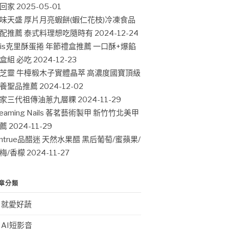
回家
2025-05-01
味天盛 厚片月亮蝦餅(蝦仁花枝)冷凍食品
配推薦 泰式料理想吃隨時有
2024-12-24
ris克里酥蛋捲 年節禮盒推薦 一口酥+爆餡
盒組 必吃
2024-12-23
芝靈 牛樟椴木子實體晶萃 高濃度國寶頂級
養聖品推薦
2024-12-02
家三代祖傳油蔥九層粿
2024-11-29
leaming Nails 茖茗藝術製甲 新竹竹北美甲
薦
2024-11-29
intrue品醋迷 天然水果醋 黑后葡萄/蜜蘋果/
梅/香檬
2024-11-27
章分類
就愛好蔬
AI短影音