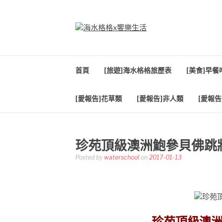
Skip
to
content
海水格格X饗樂生
吃喝玩樂到處趴趴造
首頁
[旅遊]海水格格旅歷表
[美食]早
[愛報告]花草類
[愛報告]非人類
[愛報告
珍苑頂級澳洲鮑參貝佛跳
Posted by
waterschool
on
2017-01-13
珍苑頂級澳