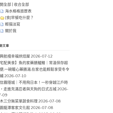
開全部
|
收合全部
海水格格旅歷表
[食]早餐吃什麼？
輕描淡寫
關於我
期文章
興航棧幸福烘焙屋
2026-07-12
宅配美食】魚的家藥膳鱸鰻｜常溫保存超
便,一碗暖心藥膳湯,在家也能輕鬆享受冬令
補
2026-07-10
信霧隱城｜不用飛日本！一秒穿越江戶時
，走進充滿忍者與天狗的日式古城
2026-
7-09
木三分無菜單蔬食料理
2026-07-08
園龍潭客家文化館
2026-07-08