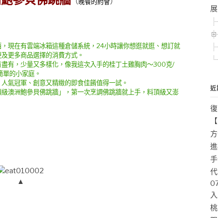
（
）
晚餐的約會
展
，現在有雲端冰箱這種倉儲系統，24小時讓你想逛就逛、想訂就
便及更多商品選擇的消費方式。
有，少量又多樣化，像我這次入手的桂丁土雞胸肉～300克/
簡單的小家庭。
人氣冠軍、創意又精緻的即食佳餚值得一試。
近
級澳洲鮑參貝佛跳牆」，第一次烹調佛跳牆就上手，料頂級又澎
復
【
方
進
手
代
▲
0
入
桃