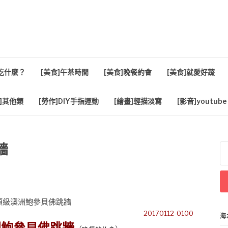
活
餐吃什麼？
[美食]午茶時間
[美食]晚餐約會
[美食]就愛好蔬
]其他類
[勞作]DIY手指運動
[繪畫]輕描淡寫
[影音]youtube
牆
搜
尋
關
鍵
字
20170112-0100
海
洲鮑參貝佛跳牆