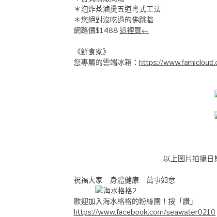
＊泡炸蒸滷燙五道粵式工法
＊您絕對沒吃過的佛跳牆
網路價$1488
這裡買←
《鮮食家》
您專屬的雲端冰箱：
https://www.famicloud
以上圖片拍攝日期：2
祝福大家 身體健康 萬事如意
歡迎加入海水格格的粉絲團！按「讚」
https://www.facebook.com/seawater0210