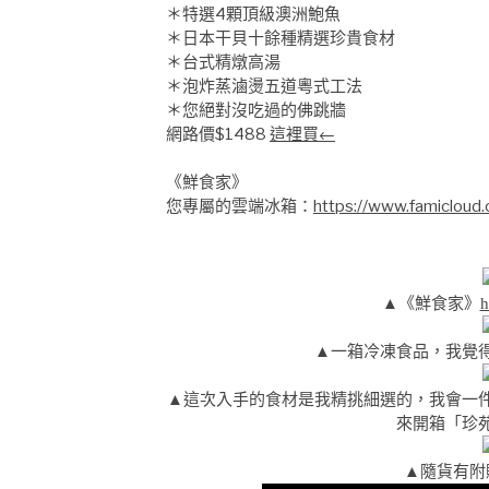
＊特選4顆頂級澳洲鮑魚
＊日本干貝十餘種精選珍貴食材
＊台式精燉高湯
＊泡炸蒸滷燙五道粵式工法
＊您絕對沒吃過的佛跳牆
網路價$1488
這裡買←
《鮮食家》
您專屬的雲端冰箱：
https://www.famicloud
▲《鮮食家》
h
▲一箱冷凍食品，我覺
▲這次入手的食材是我精挑細選的，我會一
來開箱「珍
▲隨貨有附