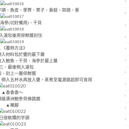
芋頭、魚皮、荸薺、栗子、香菇、蒜頭、蔥
海參(切好備用)、干貝
入湯包後用保鮮膜封住
▲《覆熱方法》
倒入材料包於甕的最下層
放入鮑魚、干貝、海參於最上層
三、最後倒入湯包
四、封上一層保鮮膜
，倒入五杯水再放入甕，蒸煮至電源跳起即可食用
▲香香香～
▲豬腳
已很軟爛的芋頭