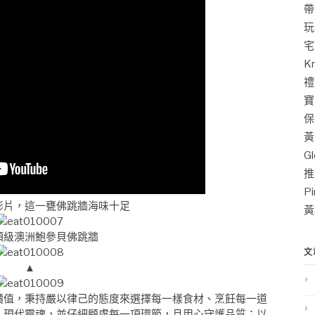
帶
玩
宅
K
禮
寶
保
黃
G
推
P
影片，這一甕佛跳牆海味十足
黃
頂級澳洲鮑參貝佛跳牆
文
▲
價值，秉持嚴以律己的態度來選擇每一樣食材、烹飪每一道
入現代靈魂，並仔細顧慮每一項環節，且用心守護品質；以