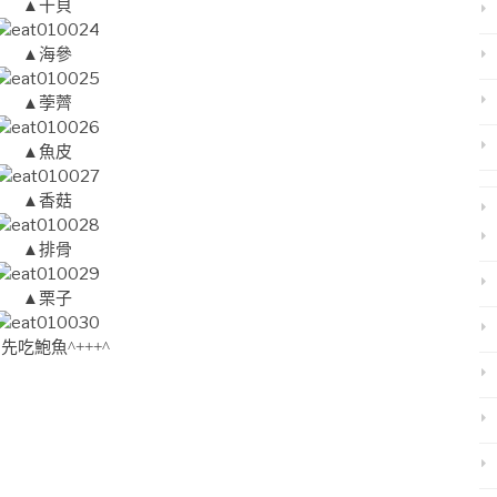
▲干貝
▲海參
▲荸薺
▲魚皮
▲香菇
▲排骨
▲栗子
先吃鮑魚^+++^