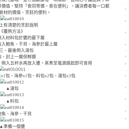
等價值，堅持「食同等價，食在便利」，讓消費者每一口都
食材的價值、烹飪的便利。
上有清楚的烹飪說明
《覆熱方法》
倒入材料包於甕的最下層
放入鮑魚、干貝、海參於最上層
三、最後倒入湯包
四、封上一層保鮮膜
，倒入五杯水再放入甕，蒸煮至電源跳起即可食用
x1包、海參x1包、料包x2包、湯包x3包
▲湯包
▲料包
鮑魚、海參、干貝
▲準備一個甕