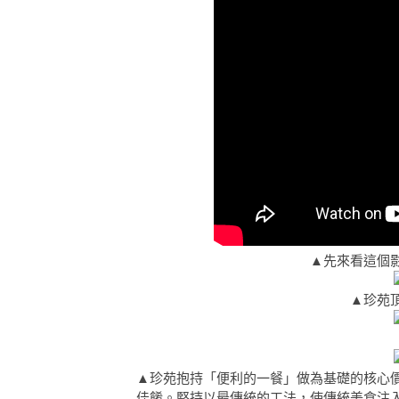
▲先來看這個
▲珍苑
▲珍苑抱持「便利的一餐」做為基礎的核心
佳餚。堅持以最傳統的工法，使傳統美食注