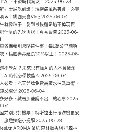
上AI，不被時代淘汰！
2025-06-23
鮮迪士尼吃到爆！現撈痛風系美食＋必買
嘴🔥｜桃園美食Vlog
2025-06-04
生就像粽子！剝到最後還是逃不掉現實｜
肥什麼的先吃再說｜真香警告
2025-06-
4
車省保養別忽略這件事！每1萬公里調胎
次，輪胎壽命延長30%以上！
2025-06-
4
還不學AI？未來只有懂AI的人不會被淘
！AI時代必學技能⚠️
2025-06-04
人必看！老天爺牌免費高壓水柱洗車術，
錢又環保
2025-06-04
多好多，藏著那些說不出口的心事
2025-
6-04
國前別只訂機票！特斯拉出行接送機更安
｜旅遊接送小提醒
2025-05-28
design AROMA 葉紙 森林擴香組 把森林