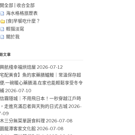
開全部
|
收合全部
海水格格旅歷表
[食]早餐吃什麼？
輕描淡寫
關於我
期文章
興航棧幸福烘焙屋
2026-07-12
宅配美食】魚的家藥膳鱸鰻｜常溫保存超
便,一碗暖心藥膳湯,在家也能輕鬆享受冬令
補
2026-07-10
信霧隱城｜不用飛日本！一秒穿越江戶時
，走進充滿忍者與天狗的日式古城
2026-
7-09
木三分無菜單蔬食料理
2026-07-08
園龍潭客家文化館
2026-07-08