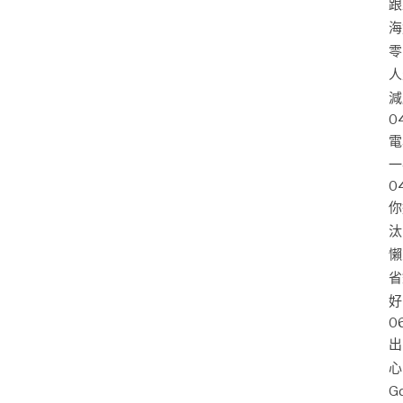
跟
海
零
人
減
0
電
一
0
你
汰
懶
省
好
0
出
心
G