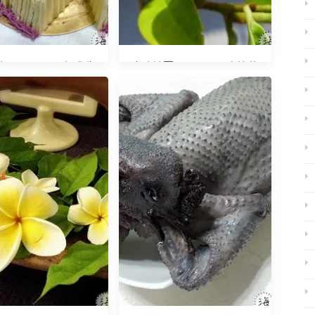
20150210 祝我生
光陰地圖20141017 含笑花
日快樂
與二隻蜜蜂