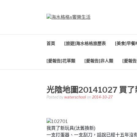
Skip
to
content
海水格格X饗樂生
吃喝玩樂到處趴趴造
首頁
[旅遊]海水格格旅歷表
[美食]早
[愛報告]花草類
[愛報告]非人類
[愛報告
光陰地圖20141027 買
Posted by
waterschool
on
2014-10-27
我買了新玩具(汰舊換新)
一支打蛋器、一支刮刀，話說已經十五年沒