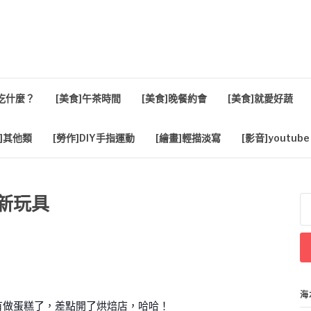
活
餐吃什麼？
[美食]午茶時間
[美食]晚餐約會
[美食]就愛好蔬
]其他類
[勞作]DIY手指運動
[繪畫]輕描淡寫
[影音]youtube
了新玩具
搜
尋
關
鍵
字
海
有做蛋糕了，差點開了烘焙店，哈哈！