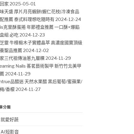
回家
2025-05-01
味天盛 厚片月亮蝦餅(蝦仁花枝)冷凍食品
配推薦 泰式料理想吃隨時有
2024-12-24
ris克里酥蛋捲 年節禮盒推薦 一口酥+爆餡
盒組 必吃
2024-12-23
芝靈 牛樟椴木子實體晶萃 高濃度國寶頂級
養聖品推薦
2024-12-02
家三代祖傳油蔥九層粿
2024-11-29
leaming Nails 茖茗藝術製甲 新竹竹北美甲
薦
2024-11-29
intrue品醋迷 天然水果醋 黑后葡萄/蜜蘋果/
梅/香檬
2024-11-27
章分類
就愛好蔬
AI短影音