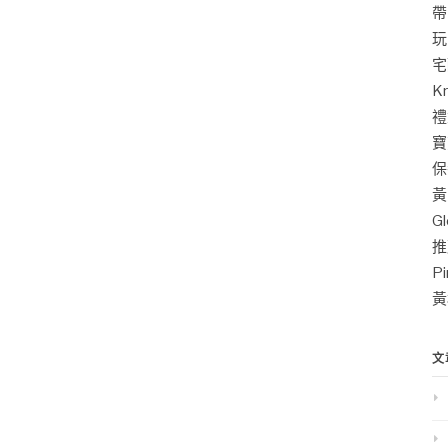
帶
玩
宅
K
禮
寶
保
黃
G
推
P
黃
文