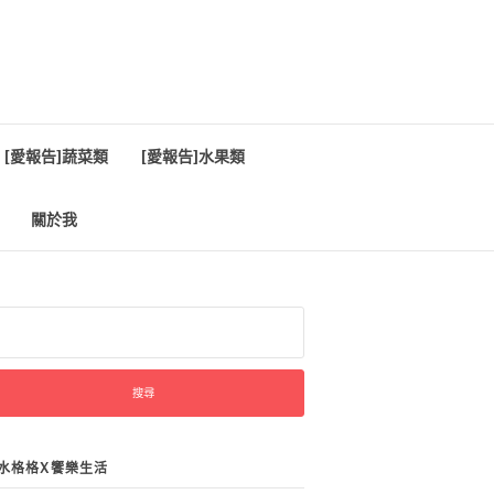
[愛報告]蔬菜類
[愛報告]水果類
關於我
:
水格格X饗樂生活