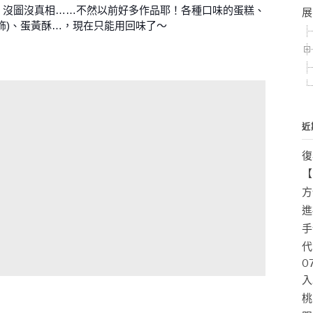
，沒圖沒真相……不然以前好多作品耶！各種口味的蛋糕、
展
飾)、蛋黃酥…，現在只能用回味了～
近
復
【
方
進
手
代
0
入
桃