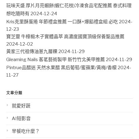
玩味天盛 厚片月亮蝦餅(蝦仁花枝)冷凍食品宅配推薦 泰式料理
想吃隨時有
2024-12-24
Kris克里酥蛋捲 年節禮盒推薦 一口酥+爆餡禮盒組 必吃
2024-
12-23
寶芝靈 牛樟椴木子實體晶萃 高濃度國寶頂級保養聖品推薦
2024-12-02
黃家三代祖傳油蔥九層粿
2024-11-29
Gleaming Nails 茖茗藝術製甲 新竹竹北美甲推薦
2024-11-29
Pintrue品醋迷 天然水果醋 黑后葡萄/蜜蘋果/黃梅/香檬
2024-
11-27
文章分類
就愛好蔬
AI短影音
早餐吃什麼？