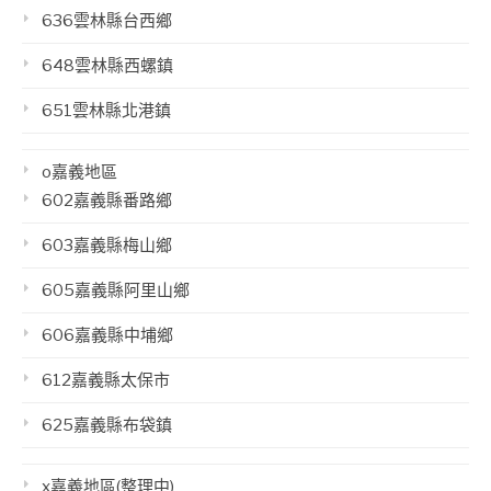
636雲林縣台西鄉
648雲林縣西螺鎮
651雲林縣北港鎮
o嘉義地區
602嘉義縣番路鄉
603嘉義縣梅山鄉
605嘉義縣阿里山鄉
606嘉義縣中埔鄉
612嘉義縣太保市
625嘉義縣布袋鎮
x嘉義地區(整理中)