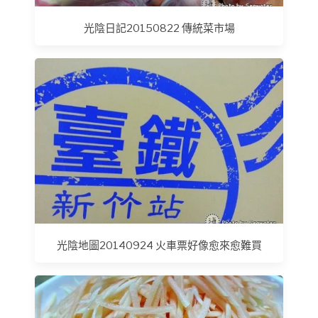
光陰日記20150822 傳統菜市場
光陰地圖20140924 火車票好像愈來愈難買