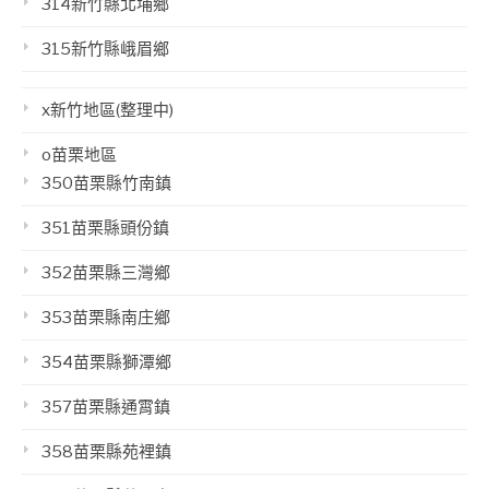
314新竹縣北埔鄉
315新竹縣峨眉鄉
x新竹地區(整理中)
o苗栗地區
350苗栗縣竹南鎮
351苗栗縣頭份鎮
352苗栗縣三灣鄉
353苗栗縣南庄鄉
354苗栗縣獅潭鄉
357苗栗縣通霄鎮
358苗栗縣苑裡鎮