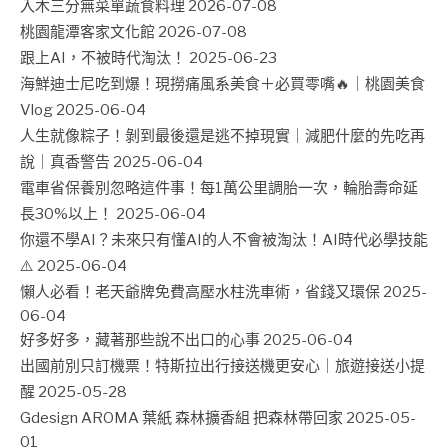
入木三分無菜單蔬食料理
2026-07-08
桃園龍潭客家文化館
2026-07-08
跟上AI，不被時代淘汰！
2025-06-23
海鮮迪士尼吃到爆！現撈痛風系美食＋必買零嘴🔥｜桃園美食
Vlog
2025-06-04
人生就像粽子！剝到最後還是逃不掉現實｜減肥什麼的先吃再
說｜真香警告
2025-06-04
電車省保養別忽略這件事！每1萬公里調胎一次，輪胎壽命延
長30%以上！
2025-06-04
你還不學AI？未來只有懂AI的人不會被淘汰！AI時代必學技能
⚠️
2025-06-04
懶人必看！老天爺牌免費高壓水柱洗車術，省錢又環保
2025-
06-04
好多好多，藏著那些說不出口的心事
2025-06-04
出國前別只訂機票！特斯拉出行接送機更安心｜旅遊接送小提
醒
2025-05-28
Gdesign AROMA 葉紙 森林擴香組 把森林帶回家
2025-05-
01