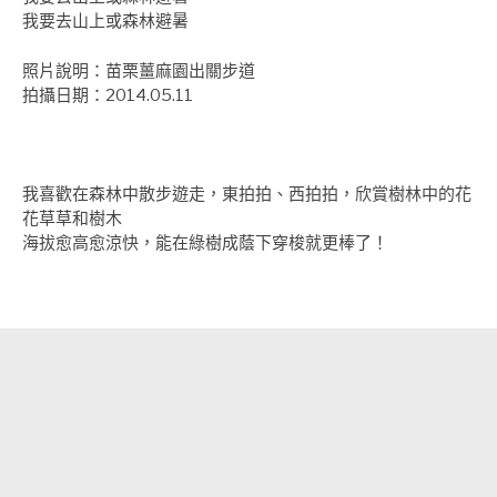
我要去山上或森林避暑
照片說明：苗栗薑麻園出關步道
拍攝日期：2014.05.11
我喜歡在森林中散步遊走，東拍拍、西拍拍，欣賞樹林中的花
花草草和樹木
海拔愈高愈涼快，能在綠樹成蔭下穿梭就更棒了！