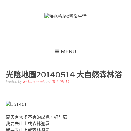
Skip
to
content
海水格格X饗樂生活
吃喝玩樂到處趴趴造
MENU
光陰地圖20140514 大自然森林浴
Posted by
waterschool
on
2014-05-14
夏天有太多不爽的感覺，好討厭
我要去山上或森林避暑
我要去山上或森林避暑