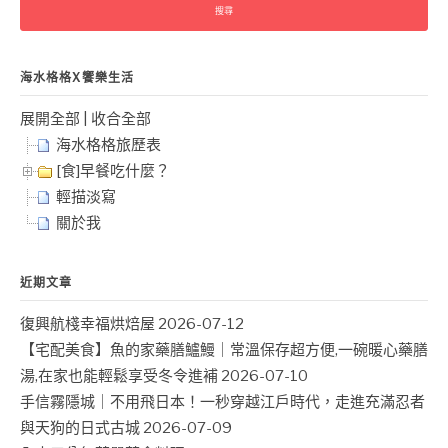
鍵
字:
海水格格X饗樂生活
展開全部
|
收合全部
海水格格旅歷表
[食]早餐吃什麼？
輕描淡寫
關於我
近期文章
復興航棧幸福烘焙屋
2026-07-12
【宅配美食】魚的家藥膳鱸鰻｜常溫保存超方便,一碗暖心藥膳
湯,在家也能輕鬆享受冬令進補
2026-07-10
手信霧隱城｜不用飛日本！一秒穿越江戶時代，走進充滿忍者
與天狗的日式古城
2026-07-09