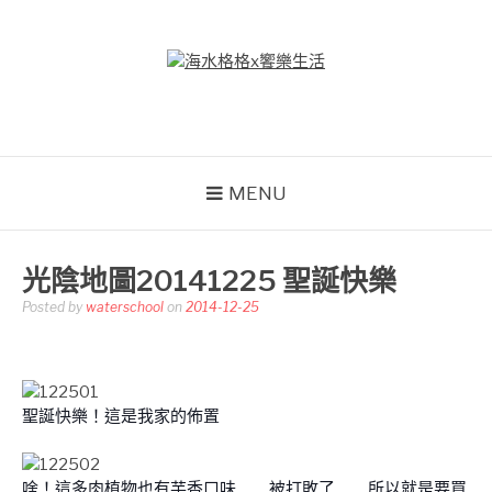
Skip
to
content
海水格格X饗樂生活
吃喝玩樂到處趴趴造
MENU
光陰地圖20141225 聖誕快樂
Posted by
waterschool
on
2014-12-25
聖誕快樂！這是我家的佈置
啥！這多肉植物也有芋香口味……被打敗了……所以就是要買