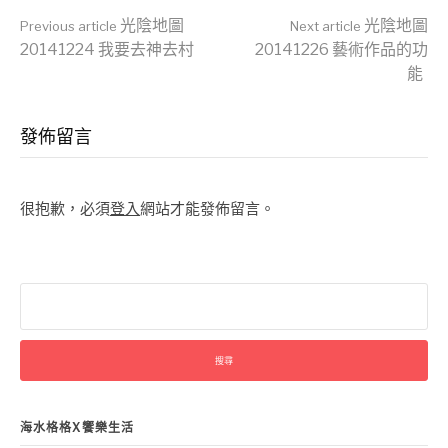
Continue
光陰地圖
光陰地圖
Previous article
Next article
20141224 我要去神去村
20141226 藝術作品的功
能
Reading
發佈留言
很抱歉，必須
登入
網站才能發佈留言。
搜
尋
關
鍵
字:
海水格格X饗樂生活