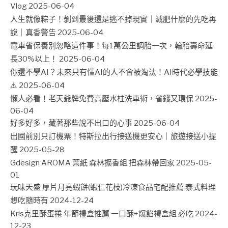
Vlog
2025-06-04
人生就像粽子！剝到最後還是逃不掉現實｜減肥什麼的先吃再
說｜真香警告
2025-06-04
電車省保養別忽略這件事！每1萬公里調胎一次，輪胎壽命延
長30%以上！
2025-06-04
你還不學AI？未來只有懂AI的人不會被淘汰！AI時代必學技能
⚠️
2025-06-04
懶人必看！老天爺牌免費高壓水柱洗車術，省錢又環保
2025-
06-04
好多好多，藏著那些說不出口的心事
2025-06-04
出國前別只訂機票！特斯拉出行接送機更安心｜旅遊接送小提
醒
2025-05-28
Gdesign AROMA 葉紙 森林擴香組 把森林帶回家
2025-05-
01
玩味天盛 厚片月亮蝦餅(蝦仁花枝)冷凍食品宅配推薦 泰式料理
想吃隨時有
2024-12-24
Kris克里酥蛋捲 年節禮盒推薦 一口酥+爆餡禮盒組 必吃
2024-
12-23