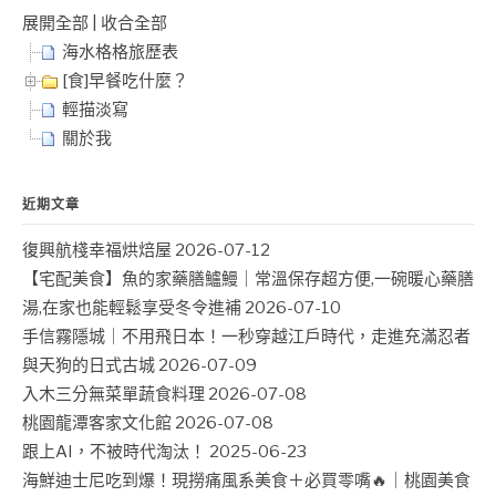
展開全部
|
收合全部
海水格格旅歷表
[食]早餐吃什麼？
輕描淡寫
關於我
近期文章
復興航棧幸福烘焙屋
2026-07-12
【宅配美食】魚的家藥膳鱸鰻｜常溫保存超方便,一碗暖心藥膳
湯,在家也能輕鬆享受冬令進補
2026-07-10
手信霧隱城｜不用飛日本！一秒穿越江戶時代，走進充滿忍者
與天狗的日式古城
2026-07-09
入木三分無菜單蔬食料理
2026-07-08
桃園龍潭客家文化館
2026-07-08
跟上AI，不被時代淘汰！
2025-06-23
海鮮迪士尼吃到爆！現撈痛風系美食＋必買零嘴🔥｜桃園美食