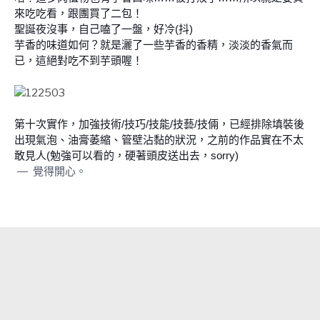
來吃吃看，跟團買了二包！
聖誕夜沒事，自己嗑了一盤，好冷(抖)
芋香的味道如何？就是灑了一些芋香的香精，淡淡的香氣而
已，這絕對吃不到芋頭喔！
第十次實作，加強技術/技巧/技能/技藝/技倆，已經排除填裝後
出現氣泡、油膏萎縮、管壁沾黏的狀況，之前的作品實在不太
敢見人(勉強可以看的，硬著頭皮送出去，sorry)
—
覺得開心。