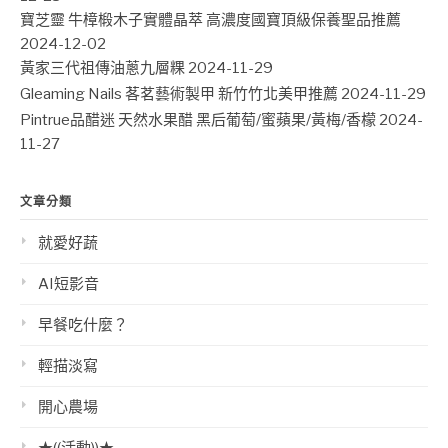
寶芝靈 牛樟椴木子實體晶萃 高濃度國寶頂級保養聖品推薦
2024-12-02
黃家三代祖傳油蔥九層粿
2024-11-29
Gleaming Nails 茖茗藝術製甲 新竹竹北美甲推薦
2024-11-29
Pintrue品醋迷 天然水果醋 黑后葡萄/蜜蘋果/黃梅/香檬
2024-
11-27
文章分類
就愛好蔬
AI短影音
早餐吃什麼？
輕描淡寫
開心農場
★((活動))★