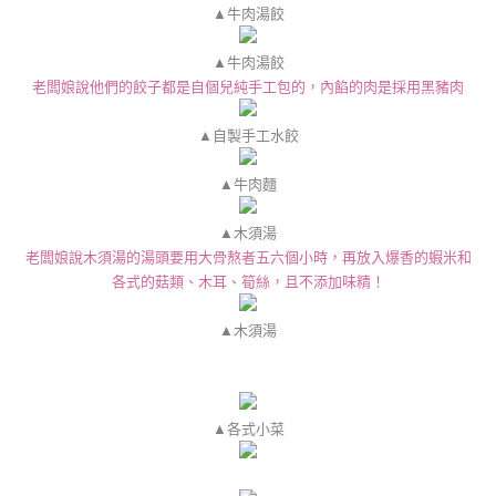
▲牛肉湯餃
▲牛肉湯餃
老闆娘說他們的餃子都是自個兒純手工包的，內餡的肉是採用黑豬肉
▲自製手工水餃
▲牛肉麵
▲木須湯
老闆娘說木須湯的湯頭要用大骨熬者五六個小時，再放入爆香的蝦米和
各式的菇類、木耳、筍絲，且不添加味精！
▲木須湯
▲各式小菜