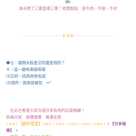
海水問了三寶是哪三寶？老闆娘說：是牛肉、牛筋、牛肚
－－－－－－－－－－
ＥＮＤ
－－－－－－－－－－
◆Ｑ：請問水餃是公的還是母的？
Ａ：這一題有兩個答案
(1)公的，因為他有包皮
(2)母的，因為他被包
^^”
在此也希望大家互相分享各地的玩耍樂趣！
祝福大家 身體健康 萬事如意
○ｏo。【創作草堂】○ｏo。○ｏo。○ｏo。○ｏo。○ｏo。
。【分享報
導】 。