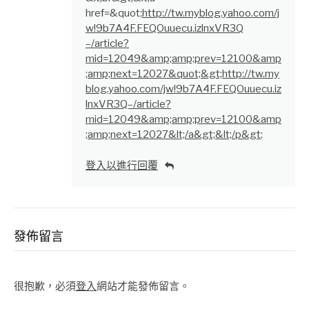
href=&quot;
http://tw.myblog.yahoo.com/j
w!9b7A4F.FEQOuuecu.izlnxVR3Q
–/article?
mid=12049&amp;amp;prev=12100&amp
;amp;next=12027&quot;&gt;http://tw.my
blog.yahoo.com/jw!9b7A4F.FEQOuuecu.iz
lnxVR3Q–/article?
mid=12049&amp;amp;prev=12100&amp
;amp;next=12027&lt;/a&gt;&lt;/p&gt
;
登入以進行回覆
發佈留言
很抱歉，必須
登入
網站才能發佈留言。