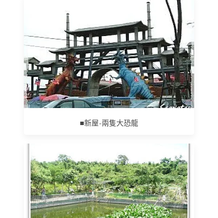
■新屋-兩隻大恐龍