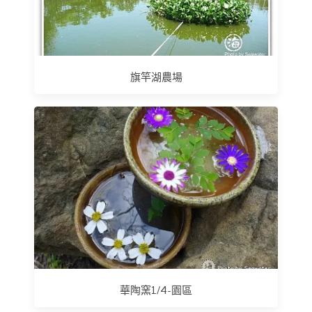
旗竿湖農場
華陶窯1/4-園區