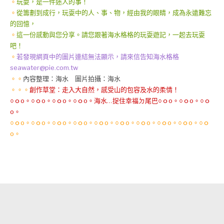
。
玩耍，是一件迷人的事！
。
從籌劃到成行，玩耍中的人、事、物，經由我的眼睛，成為永遠難忘
的回憶，
。
這一份感動與您分享。請您跟著海水格格的玩耍遊記，一起去玩耍
吧！
。
若發現網頁中的圖片連結無法顯示，請來信告知海水格格
seawater@pie.com.tw
。。
內容整理：海水 圖片拍攝：海水
。。。
創作草堂：走入大自然，感受山的包容及水的柔情！
○ｏo。○ｏo。○ｏo。○ｏo。海水…捉住幸福ㄉ尾巴○ｏo。○ｏo。○ｏ
o。
○ｏo。○ｏo。○ｏo。○ｏo。○ｏo。○ｏo。○ｏo。○ｏo。○ｏo。○ｏ
o。