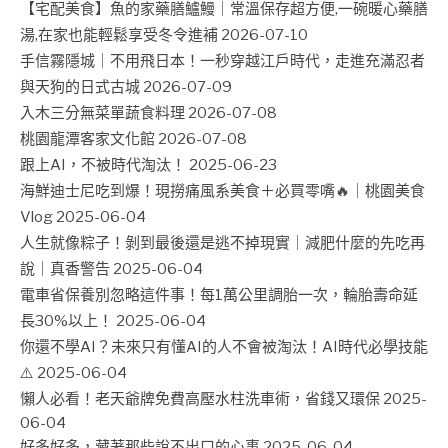
【宅配美食】魚的家藥膳鱸鰻｜常溫保存超方便,一碗暖心藥膳
湯,在家也能輕鬆享受冬令進補
2026-07-10
手信霧隱城｜不用飛日本！一秒穿越江戶時代，走進充滿忍者
與天狗的日式古城
2026-07-09
入木三分無菜單蔬食料理
2026-07-08
桃園龍潭客家文化館
2026-07-08
跟上AI，不被時代淘汰！
2025-06-23
海鮮迪士尼吃到爆！現撈痛風系美食＋必買零嘴🔥｜桃園美食
Vlog
2025-06-04
人生就像粽子！剝到最後還是逃不掉現實｜減肥什麼的先吃再
說｜真香警告
2025-06-04
電車省保養別忽略這件事！每1萬公里調胎一次，輪胎壽命延
長30%以上！
2025-06-04
你還不學AI？未來只有懂AI的人不會被淘汰！AI時代必學技能
⚠️
2025-06-04
懶人必看！老天爺牌免費高壓水柱洗車術，省錢又環保
2025-
06-04
好多好多，藏著那些說不出口的心事
2025-06-04