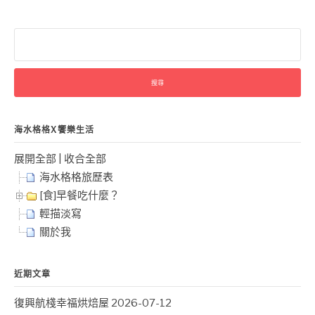
搜
尋
關
鍵
字:
海水格格X饗樂生活
展開全部
|
收合全部
海水格格旅歷表
[食]早餐吃什麼？
輕描淡寫
關於我
近期文章
復興航棧幸福烘焙屋
2026-07-12