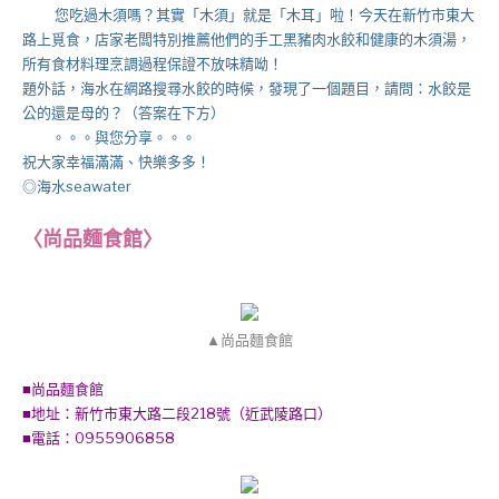
您吃過木須嗎？其實「木須」就是「木耳」啦！今天在新竹市東大
路上覓食，店家老闆特別推薦他們的手工黑豬肉水餃和健康的木須湯，
所有食材料理烹調過程保證不放味精呦！
題外話，海水在網路搜尋水餃的時候，發現了一個題目，請問：水餃是
公的還是母的？（答案在下方）
。。。與您分享。。。
祝大家幸福滿滿、快樂多多！
◎海水seawater
〈尚品麵食館〉
▲尚品麵食館
■尚品麵食館
■地址：新竹市東大路二段218號（近武陵路口）
■電話：0955906858