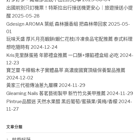
出國前別只訂機票！特斯拉出行接送機更安心｜旅遊接送小提
醒
2025-05-28
Gdesign AROMA 葉紙 森林擴香組 把森林帶回家
2025-05-
01
玩味天盛 厚片月亮蝦餅(蝦仁花枝)冷凍食品宅配推薦 泰式料理
想吃隨時有
2024-12-24
Kris克里酥蛋捲 年節禮盒推薦 一口酥+爆餡禮盒組 必吃
2024-
12-23
寶芝靈 牛樟椴木子實體晶萃 高濃度國寶頂級保養聖品推薦
2024-12-02
黃家三代祖傳油蔥九層粿
2024-11-29
Gleaming Nails 茖茗藝術製甲 新竹竹北美甲推薦
2024-11-29
Pintrue品醋迷 天然水果醋 黑后葡萄/蜜蘋果/黃梅/香檬
2024-
11-27
文章分類