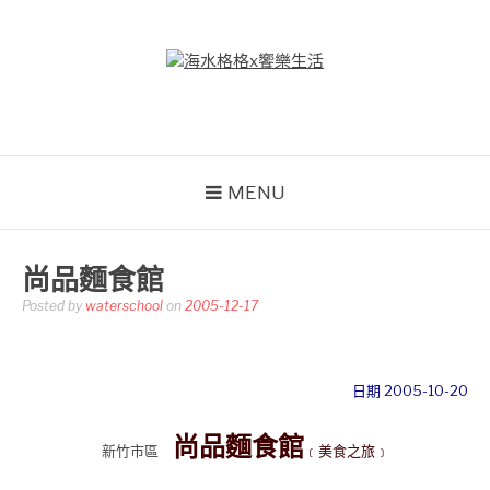
Skip
to
content
海水格格X饗樂生活
吃喝玩樂到處趴趴造
MENU
尚品麵食館
Posted by
waterschool
on
2005-12-17
日期 2005-10-20
尚品麵食館
新竹市區
﹝美食之旅﹞