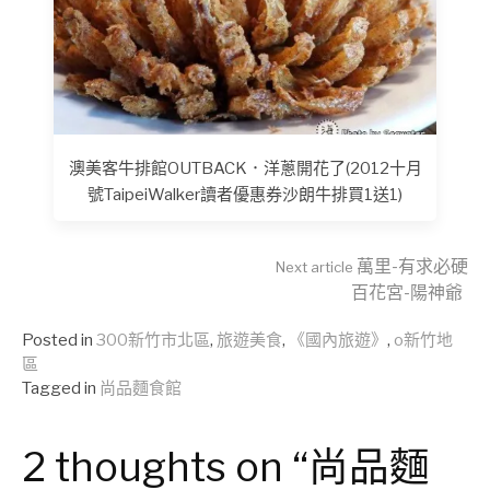
澳美客牛排館OUTBACK．洋蔥開花了(2012十月
號TaipeiWalker讀者優惠券沙朗牛排買1送1)
Continue
萬里-有求必硬
Next article
百花宮-陽神爺
Reading
Posted in
300新竹市北區
,
旅遊美食
,
《國內旅遊》
,
o新竹地
區
Tagged in
尚品麵食館
2 thoughts on “尚品麵