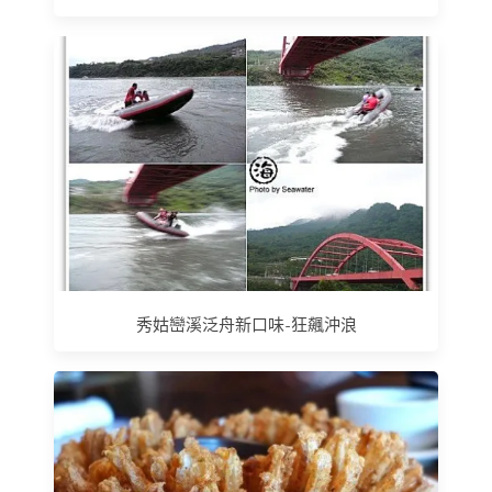
秀姑巒溪泛舟新口味-狂飆沖浪