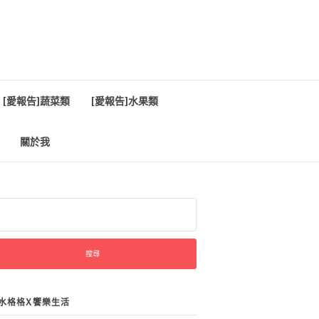
[愛報告]蔬菜類
[愛報告]水果類
關於我
:
水格格X饗樂生活