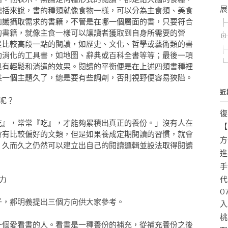
展
總括來說，書的種類就像食物一樣，可以分為主食類、美食
知識攝取需求的書籍，不管是在哪一個層面的書，只要符合
的書籍，就像主食一樣可以讓讀者獲取到自身所需要的營
是比較高段一點的閱讀，如歷史、文化、哲學或藝術類的書
助消化的工具書，如地圖、辭典或百科全書等等；最後一項
具有輕鬆和消遣的效果。閱讀的平衡便是在上述四類書種裡
某一個主題久了，總是要有些調劑，否則視野便容易狹隘。
近
呢？
復
吃』，常常『吃』，才能夠累積出真正的養份。」沒有人在
【
會有比較偏好的文類，但是如果養成定期閱讀的習慣，就會
方
，久而久之仍然可以建立出自己的閱讀邏輯並設法取得閱讀
進
手
力
代
0
子，郝明義提出三個方向供大家參考。
入
桃
一個愛看書的人。看書是一種養份的補充，從補充養份之後