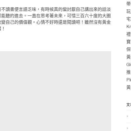
帶
日不讀書便言語乏味，有時候真的蠻討厭自己講出來的話淡
玩
可能聽的進去。一直在思考著未來，可惜三百六十度的大圈
宅
改變自己的價值觀。心情不好時還是閱讀吧！雖然沒有黃金
K
錯！
禮
寶
保
黃
G
推
P
黃
文