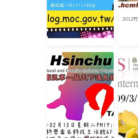
2012
2012我的青春追藝路-徵文活
動1001-1130