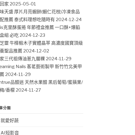
回家
2025-05-01
味天盛 厚片月亮蝦餅(蝦仁花枝)冷凍食品
配推薦 泰式料理想吃隨時有
2024-12-24
ris克里酥蛋捲 年節禮盒推薦 一口酥+爆餡
盒組 必吃
2024-12-23
芝靈 牛樟椴木子實體晶萃 高濃度國寶頂級
養聖品推薦
2024-12-02
家三代祖傳油蔥九層粿
2024-11-29
leaming Nails 茖茗藝術製甲 新竹竹北美甲
薦
2024-11-29
intrue品醋迷 天然水果醋 黑后葡萄/蜜蘋果/
梅/香檬
2024-11-27
章分類
就愛好蔬
AI短影音