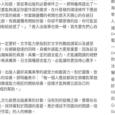
跟
多人知道，是從事出版的必要條件之一。郝明義再提出了一
海
只要能夠滿足你愛作菜的需求，在什麼樣的環境條件下應該
零
愛作菜的緣故，你當路邊攤的老闆也是天天開心的在過日
大廚，有路邊攤老闆給你當，你卻不願意做的話，你可能並
人
頭銜給迷惑了。」？進入出版業也是一樣，首先要先捫心自
減
0
電
力一定要好。文字能力是指對於文字的聽說讀寫以及感受
一
然，在網路發達的同時，具備外語能力更是重要，因為若沒
0
浩瀚無窮的資源。具備一定的語言能力，才能讓閱讀的視野
你
少再具備英、日文兩種語言能力，必能讓你更加得心應手。
汰
調，出版人最好具備美學的感受力和鑑賞力。對於圖像、音
懶
本的培養。郝明義表示：「每一個人應該都與生俱備對某個
省
興趣或能力相近的開始培養，這樣才能夠建立起自己的
好
相成的幫助。」
0
出
入文化創意出版產業的計劃，沒有別的投機之路，實實在在
心
衡，保持著對於閱讀的喜愛，勇於嚐試不同面向的閱讀，培
愛作菜」的人的樂趣。
G