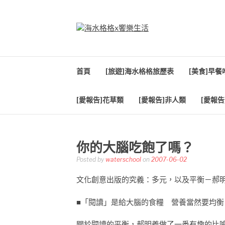
Skip
to
content
海水格格X饗樂生
吃喝玩樂到處趴趴造
首頁
[旅遊]海水格格旅歷表
[美食]早
[愛報告]花草類
[愛報告]非人類
[愛報告
你的大腦吃飽了嗎？
Posted by
waterschool
on
2007-06-02
文化創意出版的究義：多元，以及平衡－郝
■「閱讀」是給大腦的食糧 營養當然要均衡
關於閱讀的平衡，郝明義做了一番有趣的比