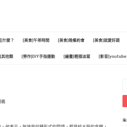
活
餐吃什麼？
[美食]午茶時間
[美食]晚餐約會
[美食]就愛好蔬
]其他類
[勞作]DIY手指運動
[繪畫]輕描淡寫
[影音]youtube
搜
尋
關
鍵
明義
字
海
喻。他表示，無論是何種形式的閱讀，都是給大腦的食糧，