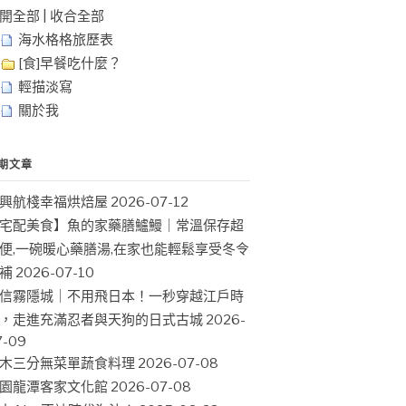
開全部
|
收合全部
海水格格旅歷表
[食]早餐吃什麼？
輕描淡寫
關於我
期文章
興航棧幸福烘焙屋
2026-07-12
宅配美食】魚的家藥膳鱸鰻｜常溫保存超
便,一碗暖心藥膳湯,在家也能輕鬆享受冬令
補
2026-07-10
信霧隱城｜不用飛日本！一秒穿越江戶時
，走進充滿忍者與天狗的日式古城
2026-
7-09
木三分無菜單蔬食料理
2026-07-08
園龍潭客家文化館
2026-07-08