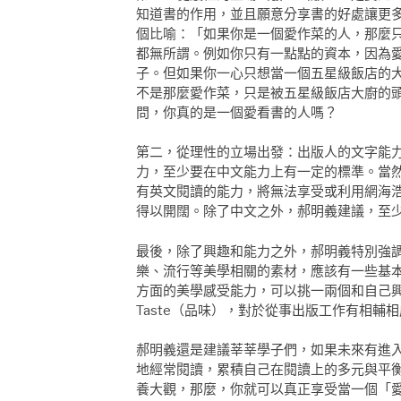
知道書的作用，並且願意分享書的好處讓更
個比喻：「如果你是一個愛作菜的人，那麼
都無所謂。例如你只有一點點的資本，因為
子。但如果你一心只想當一個五星級飯店的
不是那麼愛作菜，只是被五星級飯店大廚的
問，你真的是一個愛看書的人嗎？
第二，從理性的立場出發：出版人的文字能
力，至少要在中文能力上有一定的標準。當
有英文閱讀的能力，將無法享受或利用網海
得以開闊。除了中文之外，郝明義建議，至
最後，除了興趣和能力之外，郝明義特別強
樂、流行等美學相關的素材，應該有一些基
方面的美學感受能力，可以挑一兩個和自己
Taste（品味），對於從事出版工作有相輔
郝明義還是建議莘莘學子們，如果未來有進
地經常閱讀，累積自己在閱讀上的多元與平
養大觀，那麼，你就可以真正享受當一個「