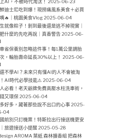
上AI，不被時代淘汰！
2025-06-23
鮮迪士尼吃到爆！現撈痛風系美食＋必買
嘴🔥｜桃園美食Vlog
2025-06-04
生就像粽子！剝到最後還是逃不掉現實｜
肥什麼的先吃再說｜真香警告
2025-06-
4
車省保養別忽略這件事！每1萬公里調胎
次，輪胎壽命延長30%以上！
2025-06-
4
還不學AI？未來只有懂AI的人不會被淘
！AI時代必學技能⚠️
2025-06-04
人必看！老天爺牌免費高壓水柱洗車術，
錢又環保
2025-06-04
多好多，藏著那些說不出口的心事
2025-
6-04
國前別只訂機票！特斯拉出行接送機更安
｜旅遊接送小提醒
2025-05-28
design AROMA 葉紙 森林擴香組 把森林