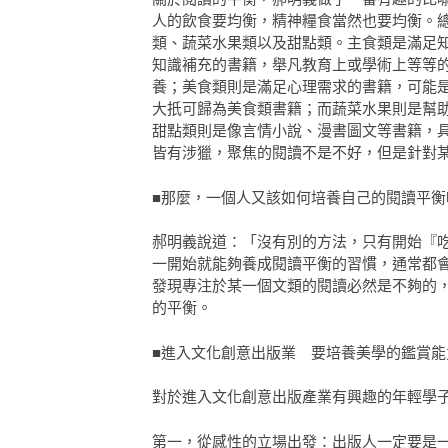
人的飲食要均衡，精神糧食當然也要均衡。
類、蔬菜水果類以及甜點類。主食類是滿足
知識補充的書籍，舉凡教育上或學術上等等
養；美食類則是滿足心理需求的書籍，可能
大扺可歸為美食類書籍；而蔬菜水果則是幫
甜點類則是像言情小說、漫書圖文等書籍，
皆有涉獵，聚焦的閱讀不是不好，但是針對
■那麼，一個人又該如何培養自己的閱讀平衡
郝明義說道：「沒有別的方法，只有開始『
一開始就能夠養成閱讀平衡的習慣，通常都
發現專注於某一個文類的閱讀必然是不夠的
的平衡。
■進入文化創意出版業 要培養美學的鑑賞能
對於進入文化創意出版產業有興趣的年輕學
第一，從感性的立場出發：出版人一定要是