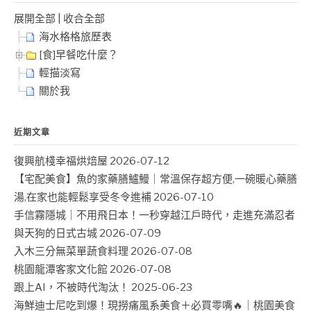
展開全部
|
收合全部
海水格格旅歷表
[食]早餐吃什麼？
輕描淡寫
關於我
近期文章
復興航棧幸福烘焙屋
2026-07-12
【宅配美食】魚的家藥膳鱸鰻｜常溫保存超方便,一碗暖心藥膳
湯,在家也能輕鬆享受冬令進補
2026-07-10
手信霧隱城｜不用飛日本！一秒穿越江戶時代，走進充滿忍者
與天狗的日式古城
2026-07-09
入木三分無菜單蔬食料理
2026-07-08
桃園龍潭客家文化館
2026-07-08
跟上AI，不被時代淘汰！
2025-06-23
海鮮迪士尼吃到爆！現撈痛風系美食＋必買零嘴🔥｜桃園美食