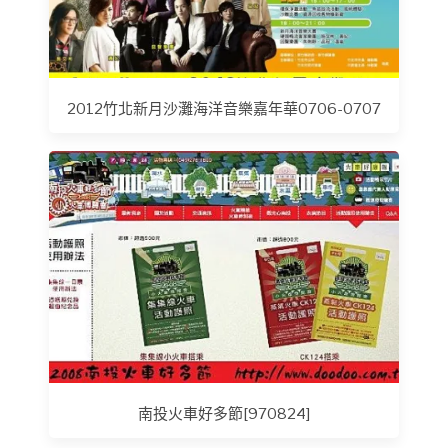
2012竹北新月沙灘海洋音樂嘉年華0706-0707
南投火車好多節[970824]