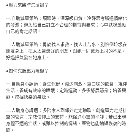
●壓力來臨時怎麼辦？
一.自助減壓策略：煩躁時，深深吸口氣，冷靜思考勝過情緒化
的發洩；避免給自己訂立不合理的期待與要求；心中默唸激勵
自己的肯定話語。
二.人助減壓策略：勇於找人求救、找人吐苦水，別怕倒垃圾在
朋友身上；把太太當最好的朋友，跟她一同數落上司的不是，
好過把氣發在她身上。
●如何克服壓力障礙？
一.自助身心調適：養生保健，減少刺激、重口味的飲食；規律
生活，養成有效率的睡眠；定時運動，多多舒展筋骨；培養興
趣，挖掘快樂的泉源。
二.人助身心調適：多陪家人到郊外走走聊聊，創造壓力定期排
空的管道；宗教信仰上的支持，能促進心靈的平靜；若已出現
身體不適的症狀，或難以控制的情緒，藥物也能縮短恢復的時
間。