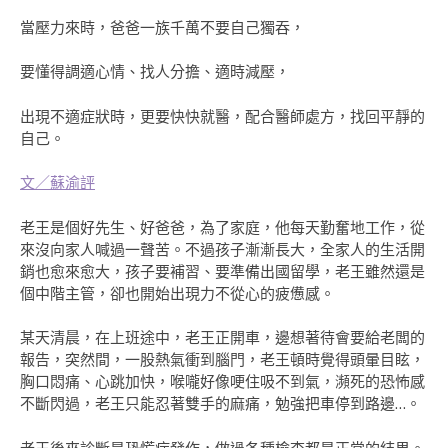
當壓力來時，爸爸一族千萬不要自己獨吞，
要懂得調適心情、找人分擔、適時減壓，
出現不適症狀時，更要快快就醫，配合醫師處方，找回平靜的
自己。
文／蘇渝評
老王是個好先生、好爸爸，為了家庭，他每天勤奮地工作，從
來沒向家人喊過一聲苦。不過孩子漸漸長大，全家人的生活開
銷也愈來愈大，孩子要補習、要準備出國留學，老王雖然還是
個中階主管，卻也開始出現力不從心的疲憊感。
某天清晨，在上班途中，老王正開車，邊想著待會要給老闆的
報告，突然間，一股熱氣衝到腦門，老王頓時覺得頭暈目眩，
胸口悶痛、心跳加快，喉嚨好像哽住吸不到氣，瀕死的恐怖感
不斷閃過，老王只能忍著雙手的麻痛，勉強把車停到路邊…。