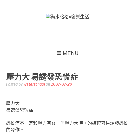
Skip
to
content
海水格格X饗樂生活
吃喝玩樂到處趴趴造
MENU
壓力大 易誘發恐慌症
Posted by
waterschool
on
2007-07-20
壓力大
易誘發恐慌症
恐慌症不一定和壓力有關，但壓力大時，的確較容易誘發恐慌
的發作。