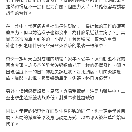
老王後來診斷是恐慌症發作，做過各種檢查都是正常的結果。
雖然恐慌症不一定和壓力有關，但壓力大時，的確較容易誘發
恐慌的發作。
在門診中，常有病患會提出這個疑問：「最近我的工作的確有
些壓力，但以前這樣子也都沒事，為什麼最近就生病了？」其
實答案很簡單，許多的「小壓力」會累積成「龐大的重量」，
誰也不知道哪件事情會是壓死駱駝的最後一根稻草。
爸爸一族每天面對成堆的煩惱：家事、公事，還有動盪不安的
國家大事。許多爸爸雖然沒遇過像老王一樣的恐慌發作，卻也
出現程度不一的自律神經失調症狀，好比頭痛、肌肉緊繃痠
痛、胸悶、心悸、腸胃蠕動異常、失眠、終日疲倦等。
另外，情緒變得煩躁、易怒，容易受驚嚇、注意力難集中，甚
至出現生殖系統功能降低，對房事也性趣缺缺。
因此，辛苦的爸爸們在面對生活挑戰的同時，也一定要學會自
助、人助的減壓策略及身心調適方式，以免哪天被稻草堆給壓
垮了。