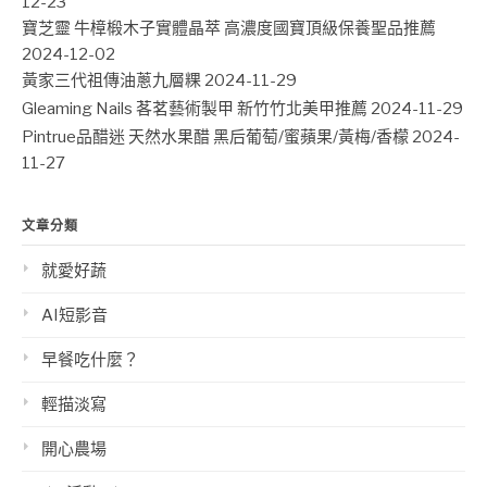
12-23
寶芝靈 牛樟椴木子實體晶萃 高濃度國寶頂級保養聖品推薦
2024-12-02
黃家三代祖傳油蔥九層粿
2024-11-29
Gleaming Nails 茖茗藝術製甲 新竹竹北美甲推薦
2024-11-29
Pintrue品醋迷 天然水果醋 黑后葡萄/蜜蘋果/黃梅/香檬
2024-
11-27
文章分類
就愛好蔬
AI短影音
早餐吃什麼？
輕描淡寫
開心農場