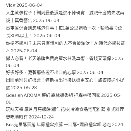
Vlog
2025-06-04
人生就像粽子！剝到最後還是逃不掉現實｜減肥什麼的先吃再
說｜真香警告
2025-06-04
電車省保養別忽略這件事！每1萬公里調胎一次，輪胎壽命延
長30%以上！
2025-06-04
你還不學AI？未來只有懂AI的人不會被淘汰！AI時代必學技能
⚠️
2025-06-04
懶人必看！老天爺牌免費高壓水柱洗車術，省錢又環保
2025-
06-04
好多好多，藏著那些說不出口的心事
2025-06-04
出國前別只訂機票！特斯拉出行接送機更安心｜旅遊接送小提
醒
2025-05-28
Gdesign AROMA 葉紙 森林擴香組 把森林帶回家
2025-05-
01
玩味天盛 厚片月亮蝦餅(蝦仁花枝)冷凍食品宅配推薦 泰式料理
想吃隨時有
2024-12-24
Kris克里酥蛋捲 年節禮盒推薦 一口酥+爆餡禮盒組 必吃
2024-