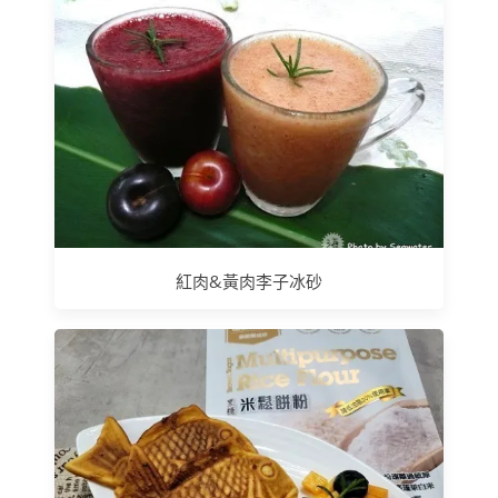
紅肉&黃肉李子冰砂