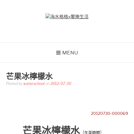
Skip
to
content
海水格格X饗樂生活
吃喝玩樂到處趴趴造
MENU
芒果冰檸檬水
Posted by
waterschool
on
2012-07-30
20120730-000069
芒果冰檸檬水
（
）
午茶時間