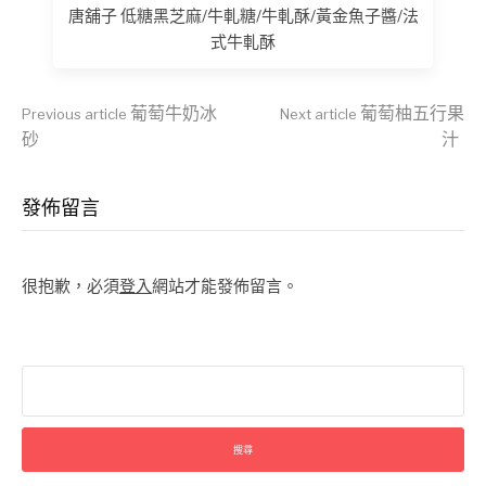
唐舖子 低糖黑芝麻/牛軋糖/牛軋酥/黃金魚子醬/法
式牛軋酥
Continue
葡萄牛奶冰
葡萄柚五行果
Previous article
Next article
砂
汁
Reading
發佈留言
很抱歉，必須
登入
網站才能發佈留言。
搜
尋
關
鍵
字: