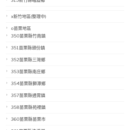
315新竹縣峨眉鄉
x新竹地區(整理中)
o苗栗地區
350苗栗縣竹南鎮
351苗栗縣頭份鎮
352苗栗縣三灣鄉
353苗栗縣南庄鄉
354苗栗縣獅潭鄉
357苗栗縣通霄鎮
358苗栗縣苑裡鎮
360苗栗縣苗栗市