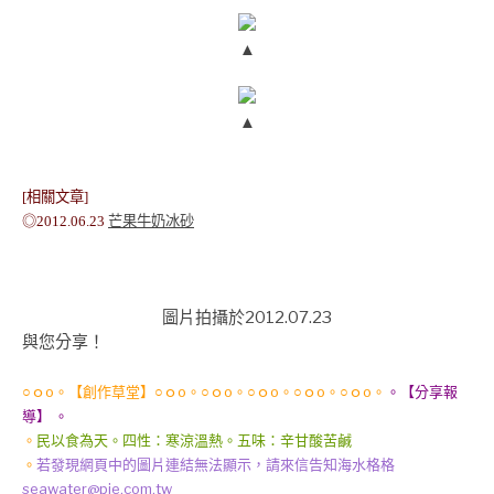
▲
▲
[相關文章]
◎2012.06.23
芒果牛奶冰砂
圖片拍攝於2012.07.23
與您分享！
○ｏo。【創作草堂】○ｏo。○ｏo。○ｏo。○ｏo。○ｏo。
。【分享報
導】 。
。
民以食為天。四性：寒涼溫熱。五味：辛甘酸苦鹹
。
若發現網頁中的圖片連結無法顯示，請來信告知海水格格
seawater@pie.com.tw