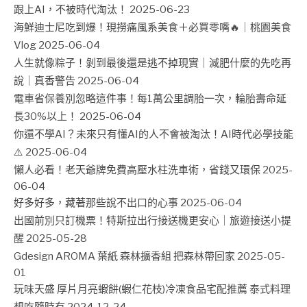
跟上AI，不被時代淘汰！
2025-06-23
海鮮迪士尼吃到爆！現撈痛風系美食＋必買零嘴🔥｜桃園美食
Vlog
2025-06-04
人生就像粽子！剝到最後還是逃不掉現實｜減肥什麼的先吃再
說｜真香警告
2025-06-04
電車省保養別忽略這件事！每1萬公里調胎一次，輪胎壽命延
長30%以上！
2025-06-04
你還不學AI？未來只有懂AI的人不會被淘汰！AI時代必學技能
⚠️
2025-06-04
懶人必看！老天爺牌免費高壓水柱洗車術，省錢又環保
2025-
06-04
好多好多，藏著那些說不出口的心事
2025-06-04
出國前別只訂機票！特斯拉出行接送機更安心｜旅遊接送小提
醒
2025-05-28
Gdesign AROMA 葉紙 森林擴香組 把森林帶回家
2025-05-
01
玩味天盛 厚片月亮蝦餅(蝦仁花枝)冷凍食品宅配推薦 泰式料理