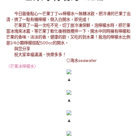
今日飯後點心～芒果丁丁vs檸檬水～無糖冰飲。把冷凍的芒果丁出
清，擠了一點有機檸檬，倒入白開水，即完成！
芒果買了一箱一次吃不完，切丁放冷凍保鮮，泡檸檬水時，把芒果
當冰塊來冰震，等芒果丁軟化後稍微攪拌一下，開水中同時擁有檸檬和
芒果的香味，淡淡的香，健康的飲，又吃的到水果！我泡的檸檬水比例
是1/4小顆檸檬搭配500cc的開水。
與您分享
祝大家幸福滿滿、快樂多多！
◎海水seawater
〈芒果冰檸檬水〉
▲
▲
▲