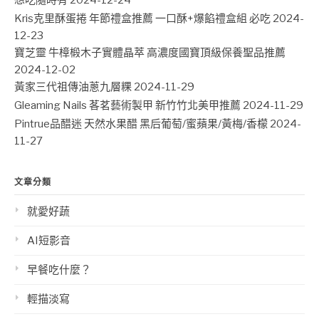
想吃隨時有
2024-12-24
Kris克里酥蛋捲 年節禮盒推薦 一口酥+爆餡禮盒組 必吃
2024-
12-23
寶芝靈 牛樟椴木子實體晶萃 高濃度國寶頂級保養聖品推薦
2024-12-02
黃家三代祖傳油蔥九層粿
2024-11-29
Gleaming Nails 茖茗藝術製甲 新竹竹北美甲推薦
2024-11-29
Pintrue品醋迷 天然水果醋 黑后葡萄/蜜蘋果/黃梅/香檬
2024-
11-27
文章分類
就愛好蔬
AI短影音
早餐吃什麼？
輕描淡寫