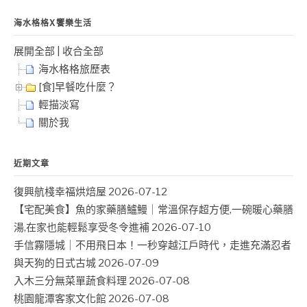
海水格格X饗樂生活
展開全部
|
收合全部
海水格格旅歷表
[食]早餐吃什麼？
輕描淡寫
關於我
近期文章
復興航棧幸福烘焙屋
2026-07-12
【宅配美食】魚的家藥膳鱸鰻｜常溫保存超方便,一碗暖心藥膳
湯,在家也能輕鬆享受冬令進補
2026-07-10
手信霧隱城｜不用飛日本！一秒穿越江戶時代，走進充滿忍者
與天狗的日式古城
2026-07-09
入木三分無菜單蔬食料理
2026-07-08
桃園龍潭客家文化館
2026-07-08