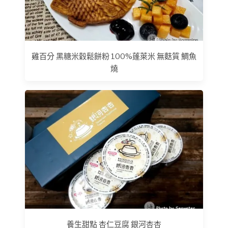
雞百分 黑糖米穀鬆餅粉 100%蓬萊米 無麩質 鯛魚
燒
養生甜點 杏仁豆腐 銀河杏杏