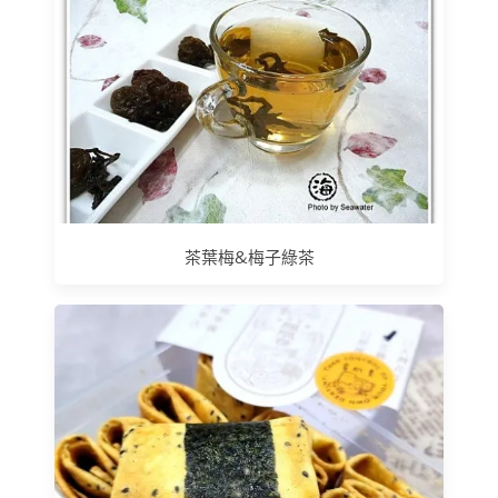
茶葉梅&梅子綠茶