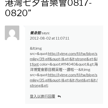
港灣七夕音樂會0817-
0820”
養身館
says:
2012-08-02 at 11:07:11
&lt;img
src=&quot;
http://l.yimg.com/f/i/tw/blog/s
miley/39.gif&quot;/&gt;&lt;strong&gt;&l
t;font
color=&quot;#ff4040&quot;&gt;海
洋博覽會節目精采喔~~讚啦~~&lt;img
src=&quot;
http://l.yimg.com/f/i/tw/blog/s
miley/35.gif&quot;/&gt;&lt;/font&gt;&lt;/
strong&gt
;
登入以進行回覆