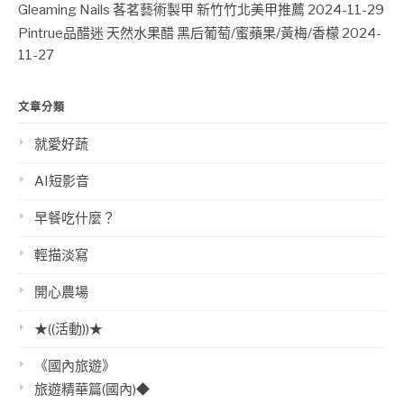
Gleaming Nails 茖茗藝術製甲 新竹竹北美甲推薦
2024-11-29
Pintrue品醋迷 天然水果醋 黑后葡萄/蜜蘋果/黃梅/香檬
2024-
11-27
文章分類
就愛好蔬
AI短影音
早餐吃什麼？
輕描淡寫
開心農場
★((活動))★
《國內旅遊》
旅遊精華篇(國內)◆