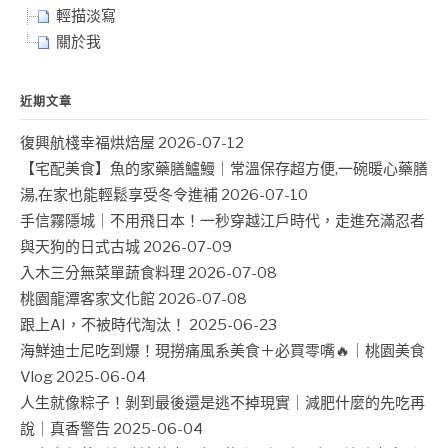
輕描淡寫
關於我
近期文章
復興航棧幸福烘焙屋
2026-07-12
【宅配美食】魚的家藥膳鱸鰻｜常溫保存超方便,一碗暖心藥膳
湯,在家也能輕鬆享受冬令進補
2026-07-10
手信霧隱城｜不用飛日本！一秒穿越江戶時代，走進充滿忍者
與天狗的日式古城
2026-07-09
入木三分無菜單蔬食料理
2026-07-08
桃園龍潭客家文化館
2026-07-08
跟上AI，不被時代淘汰！
2025-06-23
海鮮迪士尼吃到爆！現撈痛風系美食＋必買零嘴🔥｜桃園美食
Vlog
2025-06-04
人生就像粽子！剝到最後還是逃不掉現實｜減肥什麼的先吃再
說｜真香警告
2025-06-04