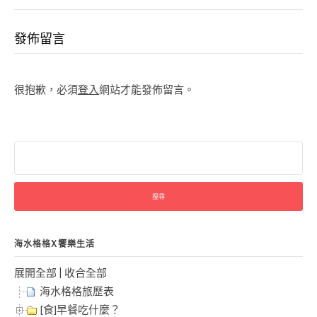
發佈留言
很抱歉，必須
登入
網站才能發佈留言。
搜
尋
關
鍵
字:
海水格格X饗樂生活
展開全部
|
收合全部
海水格格旅歷表
[食]早餐吃什麼？