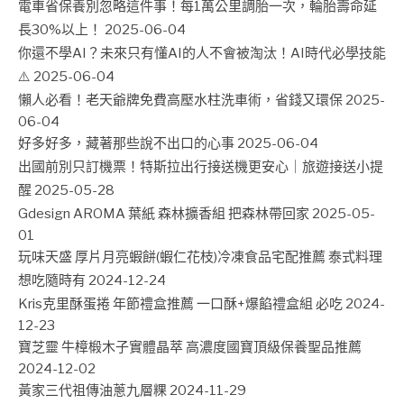
電車省保養別忽略這件事！每1萬公里調胎一次，輪胎壽命延
長30%以上！
2025-06-04
你還不學AI？未來只有懂AI的人不會被淘汰！AI時代必學技能
⚠️
2025-06-04
懶人必看！老天爺牌免費高壓水柱洗車術，省錢又環保
2025-
06-04
好多好多，藏著那些說不出口的心事
2025-06-04
出國前別只訂機票！特斯拉出行接送機更安心｜旅遊接送小提
醒
2025-05-28
Gdesign AROMA 葉紙 森林擴香組 把森林帶回家
2025-05-
01
玩味天盛 厚片月亮蝦餅(蝦仁花枝)冷凍食品宅配推薦 泰式料理
想吃隨時有
2024-12-24
Kris克里酥蛋捲 年節禮盒推薦 一口酥+爆餡禮盒組 必吃
2024-
12-23
寶芝靈 牛樟椴木子實體晶萃 高濃度國寶頂級保養聖品推薦
2024-12-02
黃家三代祖傳油蔥九層粿
2024-11-29