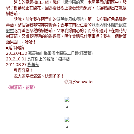
這次的嘉義梅山之旅，我在「
賴坤陽的家
」木屋民宿的園區中，發
現了樹蕃茄正在開花，因為看著樹上掛著幾顆果實，而讓我認出它就是
樹蕃茄。
話說，前年我在阿里山的
游芭絲風味餐館
，第一次吃到紅色品種樹
蕃茄，整個讓我非常非常驚喜；去年在南投仁愛的
以馬內利休閒景觀渡
假村
吃到黃色品種的樹蕃茄，又讓我爆開心的；而今年遇到正在開花的
樹蕃茄，又讓我狠狠的拍得過癮，明年會遇見什麼事呢？我有一個樹蕃
茄果園…，哈哈！
■延深閱讀
2013.04.30
嘉義梅山梅果深度體驗二日遊(精華篇)
2012.10.01
長在樹上的蕃茄：樹蕃茄
2011.08.27
樹蕃茄
與您分享！
祝大家幸福滿滿、快樂多多！
◎海水seawater
〈樹蕃茄．花絮〉
▲
▲