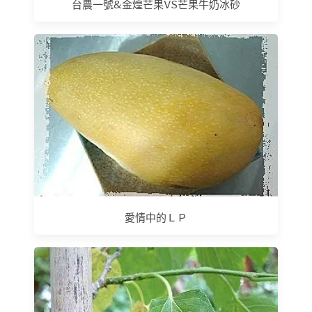
台農一號&金煌芒果VS芒果牛奶冰砂
愛情中的ＬＰ