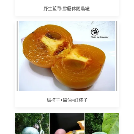
野生藍莓(雪霸休閒農場)
綠柿子+醬油=紅柿子