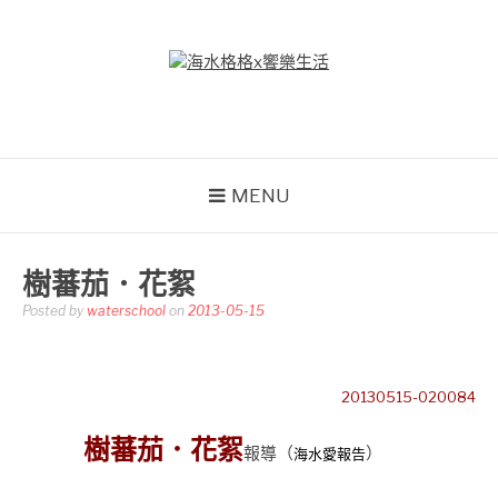
Skip
to
content
海水格格X饗樂生活
吃喝玩樂到處趴趴造
MENU
樹蕃茄．花絮
Posted by
waterschool
on
2013-05-15
20130515-020084
樹蕃茄．花絮
報導
（
）
海水愛報告