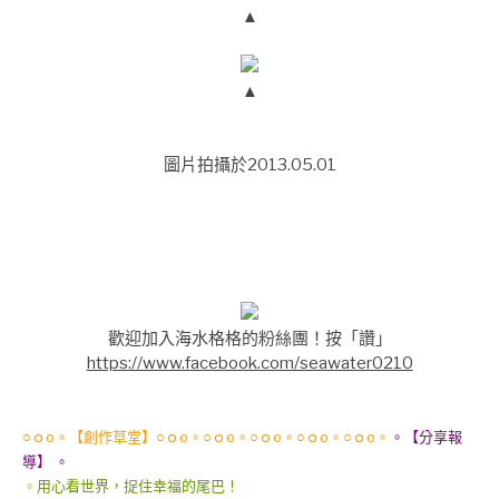
▲
▲
圖片拍攝於2013.05.01
歡迎加入海水格格的粉絲團！按「讚」
https://www.facebook.com/seawater0210
○ｏo。【創作草堂】○ｏo。○ｏo。○ｏo。○ｏo。○ｏo。
。【分享報
導】 。
。
用心看世界，捉住幸福的尾巴！