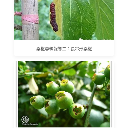
桑椹專輯報導二：長串形桑椹