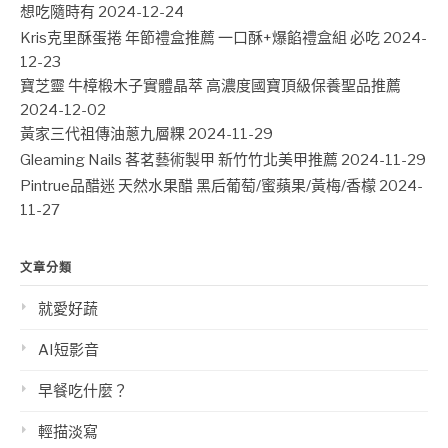
想吃隨時有
2024-12-24
Kris克里酥蛋捲 年節禮盒推薦 一口酥+爆餡禮盒組 必吃
2024-
12-23
寶芝靈 牛樟椴木子實體晶萃 高濃度國寶頂級保養聖品推薦
2024-12-02
黃家三代祖傳油蔥九層粿
2024-11-29
Gleaming Nails 茖茗藝術製甲 新竹竹北美甲推薦
2024-11-29
Pintrue品醋迷 天然水果醋 黑后葡萄/蜜蘋果/黃梅/香檬
2024-
11-27
文章分類
就愛好蔬
AI短影音
早餐吃什麼？
輕描淡寫