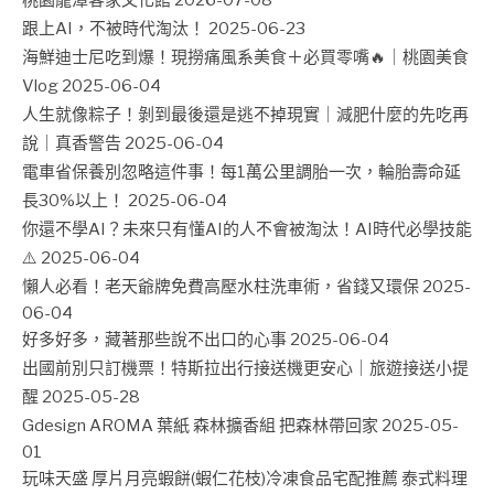
桃園龍潭客家文化館
2026-07-08
跟上AI，不被時代淘汰！
2025-06-23
海鮮迪士尼吃到爆！現撈痛風系美食＋必買零嘴🔥｜桃園美食
Vlog
2025-06-04
人生就像粽子！剝到最後還是逃不掉現實｜減肥什麼的先吃再
說｜真香警告
2025-06-04
電車省保養別忽略這件事！每1萬公里調胎一次，輪胎壽命延
長30%以上！
2025-06-04
你還不學AI？未來只有懂AI的人不會被淘汰！AI時代必學技能
⚠️
2025-06-04
懶人必看！老天爺牌免費高壓水柱洗車術，省錢又環保
2025-
06-04
好多好多，藏著那些說不出口的心事
2025-06-04
出國前別只訂機票！特斯拉出行接送機更安心｜旅遊接送小提
醒
2025-05-28
Gdesign AROMA 葉紙 森林擴香組 把森林帶回家
2025-05-
01
玩味天盛 厚片月亮蝦餅(蝦仁花枝)冷凍食品宅配推薦 泰式料理