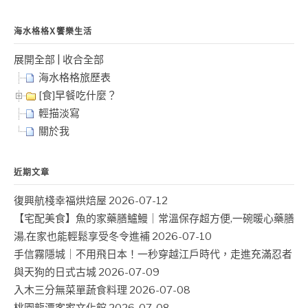
海水格格X饗樂生活
展開全部
|
收合全部
海水格格旅歷表
[食]早餐吃什麼？
輕描淡寫
關於我
近期文章
復興航棧幸福烘焙屋
2026-07-12
【宅配美食】魚的家藥膳鱸鰻｜常溫保存超方便,一碗暖心藥膳
湯,在家也能輕鬆享受冬令進補
2026-07-10
手信霧隱城｜不用飛日本！一秒穿越江戶時代，走進充滿忍者
與天狗的日式古城
2026-07-09
入木三分無菜單蔬食料理
2026-07-08