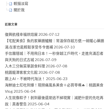
輕描淡寫
關於我
近期文章
復興航棧幸福烘焙屋
2026-07-12
【宅配美食】魚的家藥膳鱸鰻｜常溫保存超方便,一碗暖心藥膳
湯,在家也能輕鬆享受冬令進補
2026-07-10
手信霧隱城｜不用飛日本！一秒穿越江戶時代，走進充滿忍者
與天狗的日式古城
2026-07-09
入木三分無菜單蔬食料理
2026-07-08
桃園龍潭客家文化館
2026-07-08
跟上AI，不被時代淘汰！
2025-06-23
海鮮迪士尼吃到爆！現撈痛風系美食＋必買零嘴🔥｜桃園美食
Vlog
2025-06-04
人生就像粽子！剝到最後還是逃不掉現實｜減肥什麼的先吃再
說｜真香警告
2025-06-04