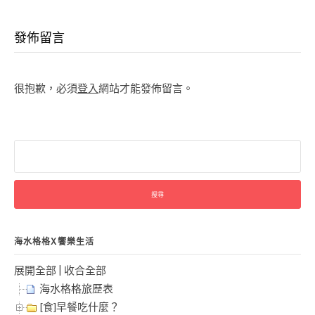
Reading
發佈留言
很抱歉，必須
登入
網站才能發佈留言。
搜
尋
關
鍵
字:
海水格格X饗樂生活
展開全部
|
收合全部
海水格格旅歷表
[食]早餐吃什麼？