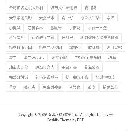
台灣影城之桃太郎村
城市文化新地標
夏日飲
天然紫地瓜粉
天然草本
奇亞籽
奇亞養生茶
寧峰
小提琴
忘憂森林
惡魔島
手信坊
新竹一日遊
新竹景點
新竹觀光工廠
日月貝
桃園機場周邊美食推薦
梅華城市公園
梅華生態菜園
檸檬茶
歌劇廳
湖口景點
濟生
濟生beauty
無糖茶飲
牛奶紫芋蒙布朗
珠海
珠海大劇院
珠海金台寺
田龜計畫
看海公園
福義軒餅舖
紅毛港遊憩區
統一觀光工廠
翔琪檸檬茶
芋頭
蓮花寺
象鼻財神廟
音樂廳
黃皮
鼠尾草茶
Copyright © 2026 海水格格x饗樂生活. All Rights Reserved.
Fashify Theme by
FRT