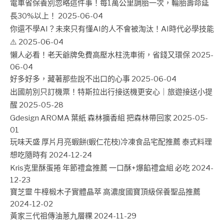
電車省保養別忽略這件事！每1萬公里調胎一次，輪胎壽命延
長30%以上！
2025-06-04
你還不學AI？未來只有懂AI的人不會被淘汰！AI時代必學技能
⚠️
2025-06-04
懶人必看！老天爺牌免費高壓水柱洗車術，省錢又環保
2025-
06-04
好多好多，藏著那些說不出口的心事
2025-06-04
出國前別只訂機票！特斯拉出行接送機更安心｜旅遊接送小提
醒
2025-05-28
Gdesign AROMA 葉紙 森林擴香組 把森林帶回家
2025-05-
01
玩味天盛 厚片月亮蝦餅(蝦仁花枝)冷凍食品宅配推薦 泰式料理
想吃隨時有
2024-12-24
Kris克里酥蛋捲 年節禮盒推薦 一口酥+爆餡禮盒組 必吃
2024-
12-23
寶芝靈 牛樟椴木子實體晶萃 高濃度國寶頂級保養聖品推薦
2024-12-02
黃家三代祖傳油蔥九層粿
2024-11-29