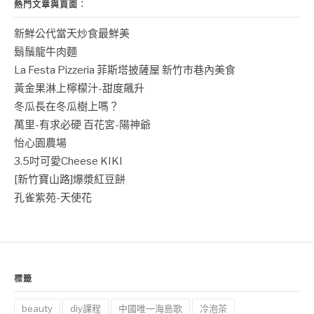
熱門文章與頁面︰
新鮮公代當天炒食最鮮美
鬍鬚龍牛肉麵
La Festa Pizzeria 菲斯塔披薩屋 新竹市巷內美食
黃金果淋上檸檬汁-甜度飆升
冬瓜長在冬瓜樹上嗎？
萬里-有求必硬 百花宮-陽神爺
怡心園農場
3.5吋可愛Cheese KIKI
[新竹寶山路]爆漿紅豆餅
孔雀紫苑-天使花
標籤
beauty
diy課程
中國唯一海島歌
冷泡茶