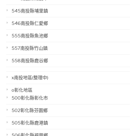
545南投縣埔里鎮
546南投縣仁愛鄉
555南投縣魚池鄉
557南投縣竹山鎮
558南投縣鹿谷鄉
x南投地區(整理中)
o彰化地區
500彰化縣彰化市
502彰化縣芬園鄉
505彰化縣鹿港鎮
506彰化縣福興鄉