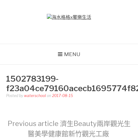
Skip
to
content
海水格格X饗樂生活
吃喝玩樂到處趴趴造
MENU
1502783199-
f23a04ce79160acecb1695774f8
Posted by
waterschool
on
2017-08-15
Continue
Previous article
濟生Beauty兩岸觀光生
醫美學健康館新竹觀光工廠