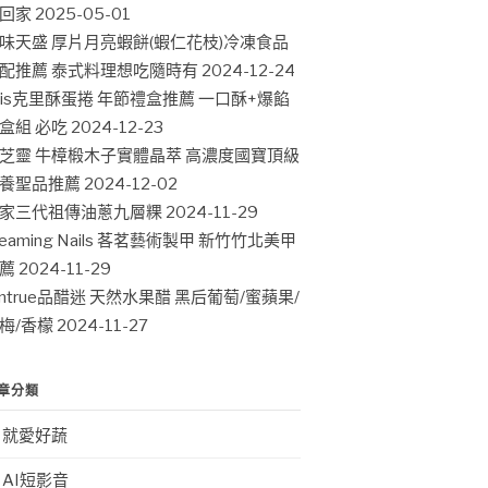
回家
2025-05-01
味天盛 厚片月亮蝦餅(蝦仁花枝)冷凍食品
配推薦 泰式料理想吃隨時有
2024-12-24
ris克里酥蛋捲 年節禮盒推薦 一口酥+爆餡
盒組 必吃
2024-12-23
芝靈 牛樟椴木子實體晶萃 高濃度國寶頂級
養聖品推薦
2024-12-02
家三代祖傳油蔥九層粿
2024-11-29
leaming Nails 茖茗藝術製甲 新竹竹北美甲
薦
2024-11-29
intrue品醋迷 天然水果醋 黑后葡萄/蜜蘋果/
梅/香檬
2024-11-27
章分類
就愛好蔬
AI短影音