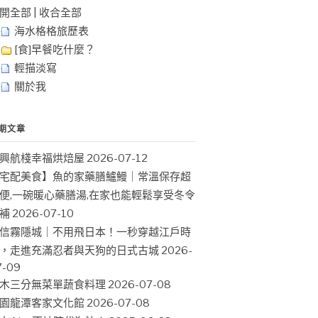
開全部
|
收合全部
海水格格旅歷表
[食]早餐吃什麼？
輕描淡寫
關於我
期文章
興航棧幸福烘焙屋
2026-07-12
宅配美食】魚的家藥膳鱸鰻｜常溫保存超
便,一碗暖心藥膳湯,在家也能輕鬆享受冬令
補
2026-07-10
信霧隱城｜不用飛日本！一秒穿越江戶時
，走進充滿忍者與天狗的日式古城
2026-
7-09
木三分無菜單蔬食料理
2026-07-08
園龍潭客家文化館
2026-07-08