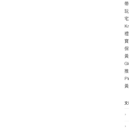
帶
玩
宅
K
禮
寶
保
黃
G
推
P
黃
文