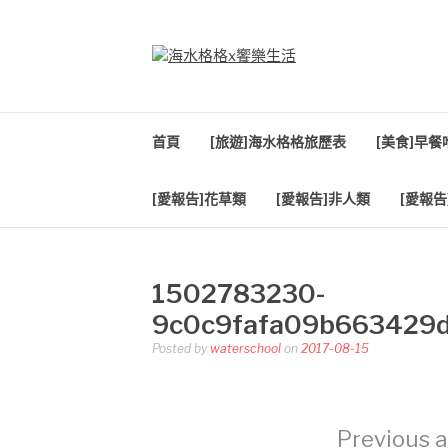
Skip
to
content
海水格格X饗樂生
吃喝玩樂到處趴趴造
首頁
[旅遊]海水格格旅歷表
[美食]早
[愛報告]花草類
[愛報告]非人類
[愛報告
1502783230-
9c0c9fafa09b663429
Posted by
waterschool
on
2017-08-15
Previous a