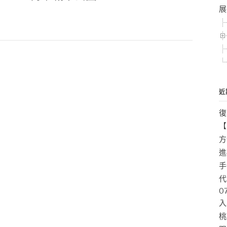
展
近
復
【
方
進
手
代
0
入
桃