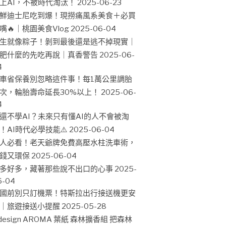
上AI，不被時代淘汰！
2025-06-23
鮮迪士尼吃到爆！現撈痛風系美食＋必買
嘴🔥｜桃園美食Vlog
2025-06-04
生就像粽子！剝到最後還是逃不掉現實｜
肥什麼的先吃再說｜真香警告
2025-06-
4
車省保養別忽略這件事！每1萬公里調胎
次，輪胎壽命延長30%以上！
2025-06-
4
還不學AI？未來只有懂AI的人不會被淘
！AI時代必學技能⚠️
2025-06-04
人必看！老天爺牌免費高壓水柱洗車術，
錢又環保
2025-06-04
多好多，藏著那些說不出口的心事
2025-
6-04
國前別只訂機票！特斯拉出行接送機更安
｜旅遊接送小提醒
2025-05-28
design AROMA 葉紙 森林擴香組 把森林