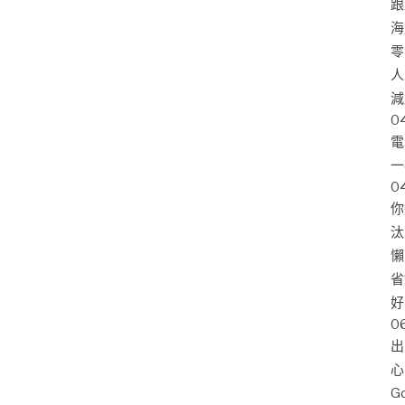
跟
海
零
人
減
0
電
一
0
你
汰
懶
省
好
0
出
心
G