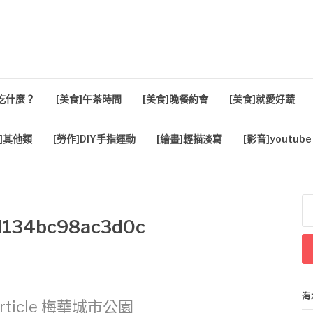
活
餐吃什麼？
[美食]午茶時間
[美食]晚餐約會
[美食]就愛好蔬
]其他類
[勞作]DIY手指運動
[繪畫]輕描淡寫
[影音]youtube
搜
尋
d134bc98ac3d0c
關
鍵
字
海
rticle
梅華城市公園