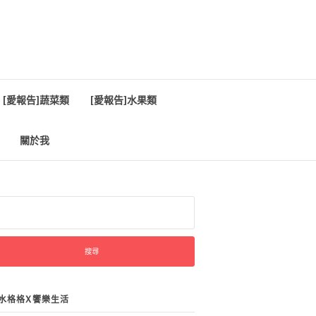
[愛報告]蔬菜類
[愛報告]水果類
關於我
:
水格格X饗樂生活