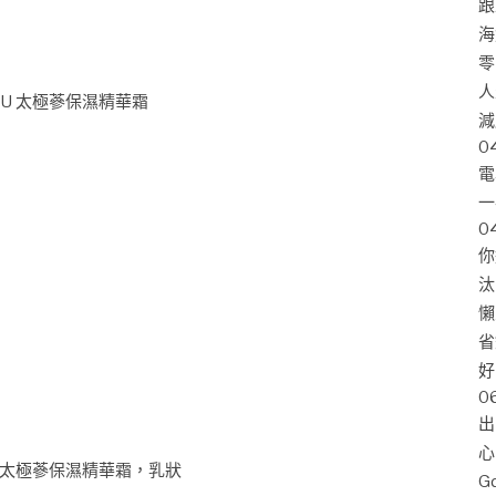
跟
海
零
人
 TU 太極蔘保濕精華霜
減
0
電
一
0
你
汰
懶
省
好
0
出
心
TU 太極蔘保濕精華霜，乳狀
G