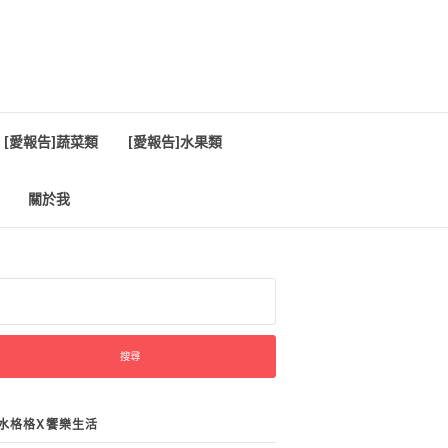
[愛報告]蔬菜類
[愛報告]水果類
關於我
:
水格格X饗樂生活