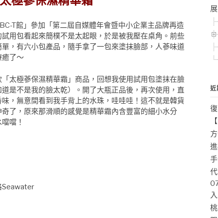
TU 太極蔘保濕精華霜
展
orABC-T館」參加「第二屆自媒體年會暨中小企業主品牌再造
U的試用包看起來簡樸不是太起眼，於是被我壓在桌角。前些
簡單，有六小包產品，隨手拿了一包來塗抹臉部，人蔘味道
療癒了～
款「太極蔘保濕精華霜」商品，回想我使用試用包塗抹在臉
近
知道是不是我的臉太乾）。開了大瓶正品後，再次使用，直
香味，無意間看到我手背上的水珠，哇哇哇！這不就是韓貨
復
神奇了，原來那滑順的感覺是精華霜內含豐富的細小水分
【
水噹噹！
方
進
手
代
0
eawater
入
桃