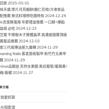
回家
2025-05-01
味天盛 厚片月亮蝦餅(蝦仁花枝)冷凍食品
配推薦 泰式料理想吃隨時有
2024-12-24
ris克里酥蛋捲 年節禮盒推薦 一口酥+爆餡
盒組 必吃
2024-12-23
芝靈 牛樟椴木子實體晶萃 高濃度國寶頂級
養聖品推薦
2024-12-02
家三代祖傳油蔥九層粿
2024-11-29
leaming Nails 茖茗藝術製甲 新竹竹北美甲
薦
2024-11-29
intrue品醋迷 天然水果醋 黑后葡萄/蜜蘋果/
梅/香檬
2024-11-27
章分類
就愛好蔬
AI短影音