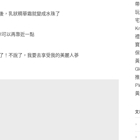
帶
玩
後，乳狀精華霜就變成水珠了
宅
K
你可以再靠近一點
禮
寶
保
了！不說了，我要去享受我的美麗人蔘
黃
G
推
P
黃
文