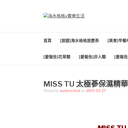
Skip
to
content
海水格格X饗樂生
吃喝玩樂到處趴趴造
首頁
[旅遊]海水格格旅歷表
[美食]早
[愛報告]花草類
[愛報告]非人類
[愛報告
MISS TU 太極蔘保濕精
Posted by
waterschool
on
2019-03-27