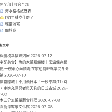
開全部
|
收合全部
海水格格旅歷表
[食]早餐吃什麼？
輕描淡寫
關於我
期文章
興航棧幸福烘焙屋
2026-07-12
宅配美食】魚的家藥膳鱸鰻｜常溫保存超
便,一碗暖心藥膳湯,在家也能輕鬆享受冬令
補
2026-07-10
信霧隱城｜不用飛日本！一秒穿越江戶時
，走進充滿忍者與天狗的日式古城
2026-
7-09
木三分無菜單蔬食料理
2026-07-08
園龍潭客家文化館
2026-07-08