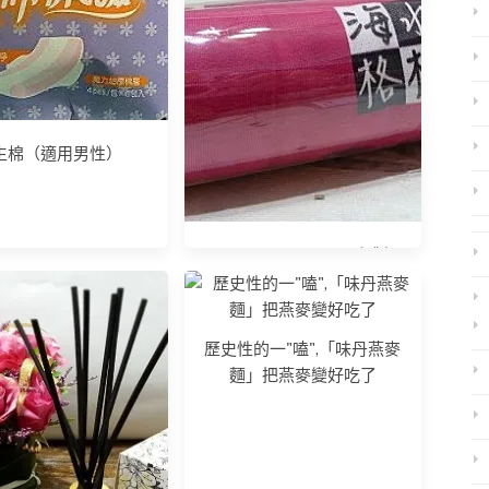
生棉（適用男性）
LOGOless．T-shirt印製
歷史性的一"嗑",「味丹燕麥
麵」把燕麥變好吃了