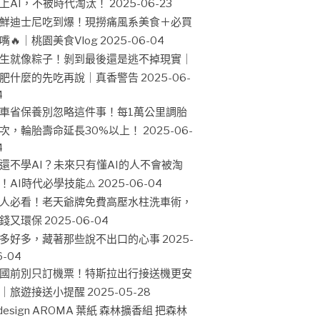
上AI，不被時代淘汰！
2025-06-23
鮮迪士尼吃到爆！現撈痛風系美食＋必買
嘴🔥｜桃園美食Vlog
2025-06-04
生就像粽子！剝到最後還是逃不掉現實｜
肥什麼的先吃再說｜真香警告
2025-06-
4
車省保養別忽略這件事！每1萬公里調胎
次，輪胎壽命延長30%以上！
2025-06-
4
還不學AI？未來只有懂AI的人不會被淘
！AI時代必學技能⚠️
2025-06-04
人必看！老天爺牌免費高壓水柱洗車術，
錢又環保
2025-06-04
多好多，藏著那些說不出口的心事
2025-
6-04
國前別只訂機票！特斯拉出行接送機更安
｜旅遊接送小提醒
2025-05-28
design AROMA 葉紙 森林擴香組 把森林