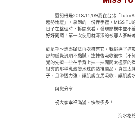
MISS 
還記得是2018/11/09我在台北「Tut
趨勢論壇」，拿到的一份伴手禮，MISS T
日子在整理時，拆開來看，發現簡樸中並不
好好聞啊！第一次使用就深深的被那人蔘味
於是乎～想盡辦法再次擁有它，我挑選了這
部的感覺滑順不黏膩，塗抹後吸收很快（不
覺的先擠一些在手背上抹一抹聞聞太極蔘的
很夯的那種乳液變水珠的熱推商品，真是太
子，且滲透力強，讓肌膚立馬吸收，讓肌膚
與您分享
祝大家幸福滿滿、快樂多多！
海水格格S