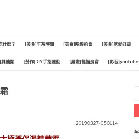
活
餐吃什麼？
[美食]午茶時間
[美食]晚餐約會
[美食]就愛好蔬
]其他類
[勞作]DIY手指運動
[繪畫]輕描淡寫
[影音]youtube
華霜
搜
尋
關
鍵
字
20190327-050114
海