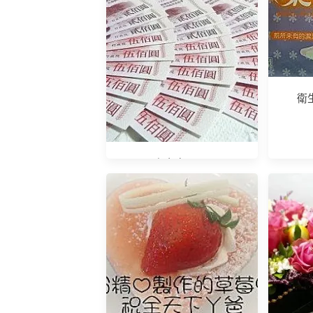
衛
領紅包囉！