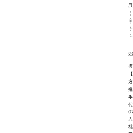
展
近
復
【
方
進
手
代
0
入
桃