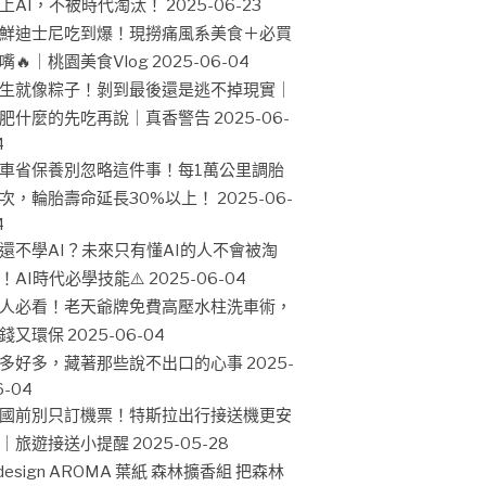
上AI，不被時代淘汰！
2025-06-23
鮮迪士尼吃到爆！現撈痛風系美食＋必買
嘴🔥｜桃園美食Vlog
2025-06-04
生就像粽子！剝到最後還是逃不掉現實｜
肥什麼的先吃再說｜真香警告
2025-06-
4
車省保養別忽略這件事！每1萬公里調胎
次，輪胎壽命延長30%以上！
2025-06-
4
還不學AI？未來只有懂AI的人不會被淘
！AI時代必學技能⚠️
2025-06-04
人必看！老天爺牌免費高壓水柱洗車術，
錢又環保
2025-06-04
多好多，藏著那些說不出口的心事
2025-
6-04
國前別只訂機票！特斯拉出行接送機更安
｜旅遊接送小提醒
2025-05-28
design AROMA 葉紙 森林擴香組 把森林