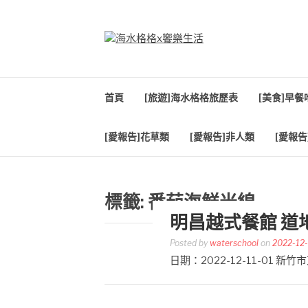
Skip
to
content
海水格格X饗樂生
吃喝玩樂到處趴趴造
首頁
[旅遊]海水格格旅歷表
[美食]早
[愛報告]花草類
[愛報告]非人類
[愛報告
標籤:
番茄海鮮米線
明昌越式餐館 道
Posted by
waterschool
on
2022-12
日期：2022-12-11-01