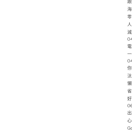
跟
海
零
人
減
0
電
一
0
你
汰
懶
省
好
0
出
心
G