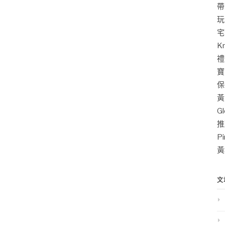
帶
玩
宅
K
禮
寶
保
黃
G
推
P
黃
文