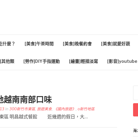
活
餐吃什麼？
[美食]午茶時間
[美食]晚餐約會
[美食]就愛好蔬
]其他類
[勞作]DIY手指運動
[繪畫]輕描淡寫
[影音]youtube
搜
尋
地越南南部口味
關
鍵
-13
in
300新竹市東區
,
旅遊美食
,
《國內旅遊》
,
o新竹地區
字
 新竹市東區 明昌越式餐館 近幾週的假日，大…
海