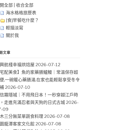
開全部
|
收合全部
海水格格旅歷表
[食]早餐吃什麼？
輕描淡寫
關於我
期文章
興航棧幸福烘焙屋
2026-07-12
宅配美食】魚的家藥膳鱸鰻｜常溫保存超
便,一碗暖心藥膳湯,在家也能輕鬆享受冬令
補
2026-07-10
信霧隱城｜不用飛日本！一秒穿越江戶時
，走進充滿忍者與天狗的日式古城
2026-
7-09
木三分無菜單蔬食料理
2026-07-08
園龍潭客家文化館
2026-07-08