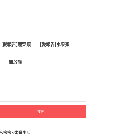
[愛報告]蔬菜類
[愛報告]水果類
關於我
:
水格格X饗樂生活