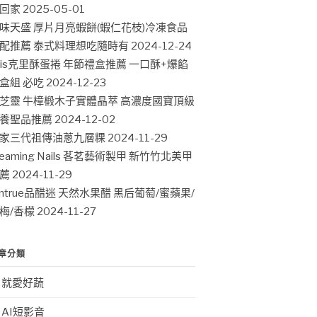
回家
2025-05-01
味天盛 厚片月亮蝦餅(蝦仁花枝)冷凍食品
配推薦 泰式料理想吃隨時有
2024-12-24
ris克里酥蛋捲 年節禮盒推薦 一口酥+爆餡
盒組 必吃
2024-12-23
芝靈 牛樟椴木子實體晶萃 高濃度國寶頂級
養聖品推薦
2024-12-02
家三代祖傳油蔥九層粿
2024-11-29
leaming Nails 茖茗藝術製甲 新竹竹北美甲
薦
2024-11-29
intrue品醋迷 天然水果醋 黑后葡萄/蜜蘋果/
梅/香檬
2024-11-27
章分類
就愛好蔬
AI短影音