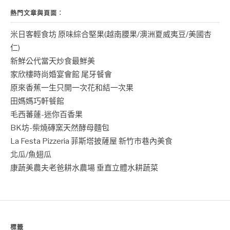
熱門文章與頁面︰
米日客輕食坊 原味綜合堅果(越南腰果/澳洲夏威夷豆/美國杏
仁)
新鮮公代當天炒食最鮮美
家欣樓時尚婚宴會館 尾牙餐會
原來香蕉一生只開一次花和結一次果
田媽媽巧軒餐館
毛西蕃蓮-迷你百香果
BK坊-柴燒磚窯天然酵母麵包
La Festa Pizzeria 菲斯塔披薩屋 新竹市巷內美食
北瓜/魚翅瓜
康蔬美農夫老爸耕水農場 垂直立體水耕蔬菜
標籤