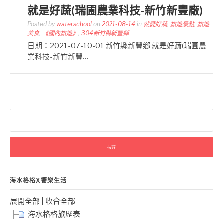
就是好蔬(瑞圃農業科技-新竹新豐廠)
Posted by
waterschool
on
2021-08-14
in
就愛好蔬
,
旅遊景點
,
旅遊
美食
,
《國內旅遊》
,
304新竹縣新豐鄉
日期：2021-07-10-01 新竹縣新豐鄉 就是好蔬(瑞圃農
業科技-新竹新豐…
搜
尋
關
鍵
字:
海水格格X饗樂生活
展開全部
|
收合全部
海水格格旅歷表