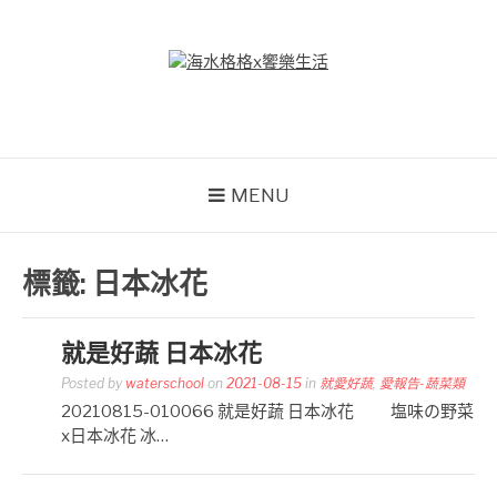
Skip
to
content
海水格格X饗樂生活
吃喝玩樂到處趴趴造
MENU
標籤:
日本冰花
就是好蔬 日本冰花
Posted by
waterschool
on
2021-08-15
in
就愛好蔬
,
愛報告-蔬菜類
20210815-010066 就是好蔬 日本冰花 塩味の野菜
x日本冰花 冰…