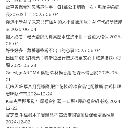
電車省保養別忽略這件事！每1萬公里調胎一次，輪胎壽命延
長30%以上！
2025-06-04
你還不學AI？未來只有懂AI的人不會被淘汰！AI時代必學技能
⚠️
2025-06-04
懶人必看！老天爺牌免費高壓水柱洗車術，省錢又環保
2025-
06-04
好多好多，藏著那些說不出口的心事
2025-06-04
出國前別只訂機票！特斯拉出行接送機更安心｜旅遊接送小提
醒
2025-05-28
Gdesign AROMA 葉紙 森林擴香組 把森林帶回家
2025-05-
01
玩味天盛 厚片月亮蝦餅(蝦仁花枝)冷凍食品宅配推薦 泰式料理
想吃隨時有
2024-12-24
Kris克里酥蛋捲 年節禮盒推薦 一口酥+爆餡禮盒組 必吃
2024-
12-23
寶芝靈 牛樟椴木子實體晶萃 高濃度國寶頂級保養聖品推薦
2024-12-02