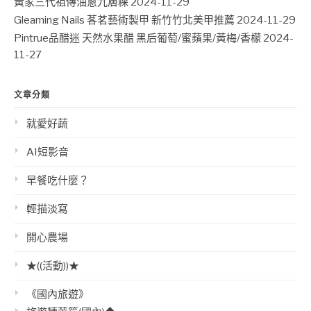
黃家三代祖傳油蔥九層粿
2024-11-29
Gleaming Nails 茖茗藝術製甲 新竹竹北美甲推薦
2024-11-29
Pintrue品醋迷 天然水果醋 黑后葡萄/蜜蘋果/黃梅/香檬
2024-
11-27
文章分類
就愛好蔬
AI短影音
早餐吃什麼？
輕描淡寫
開心農場
★((活動))★
《國內旅遊》