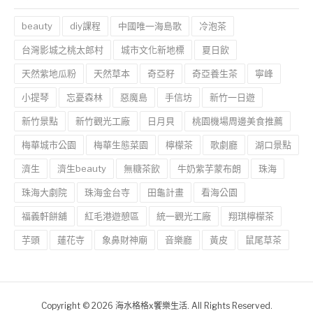
beauty
diy課程
中國唯一海島歌
冷泡茶
台灣影城之桃太郎村
城市文化新地標
夏日飲
天然紫地瓜粉
天然草本
奇亞籽
奇亞養生茶
寧峰
小提琴
忘憂森林
惡魔島
手信坊
新竹一日遊
新竹景點
新竹觀光工廠
日月貝
桃園機場周邊美食推薦
梅華城市公園
梅華生態菜園
檸檬茶
歌劇廳
湖口景點
濟生
濟生beauty
無糖茶飲
牛奶紫芋蒙布朗
珠海
珠海大劇院
珠海金台寺
田龜計畫
看海公園
福義軒餅舖
紅毛港遊憩區
統一觀光工廠
翔琪檸檬茶
芋頭
蓮花寺
象鼻財神廟
音樂廳
黃皮
鼠尾草茶
Copyright © 2026 海水格格x饗樂生活. All Rights Reserved.