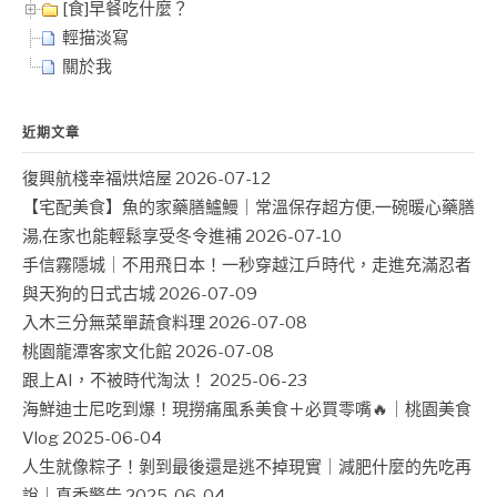
[食]早餐吃什麼？
輕描淡寫
關於我
近期文章
復興航棧幸福烘焙屋
2026-07-12
【宅配美食】魚的家藥膳鱸鰻｜常溫保存超方便,一碗暖心藥膳
湯,在家也能輕鬆享受冬令進補
2026-07-10
手信霧隱城｜不用飛日本！一秒穿越江戶時代，走進充滿忍者
與天狗的日式古城
2026-07-09
入木三分無菜單蔬食料理
2026-07-08
桃園龍潭客家文化館
2026-07-08
跟上AI，不被時代淘汰！
2025-06-23
海鮮迪士尼吃到爆！現撈痛風系美食＋必買零嘴🔥｜桃園美食
Vlog
2025-06-04
人生就像粽子！剝到最後還是逃不掉現實｜減肥什麼的先吃再
說｜真香警告
2025-06-04