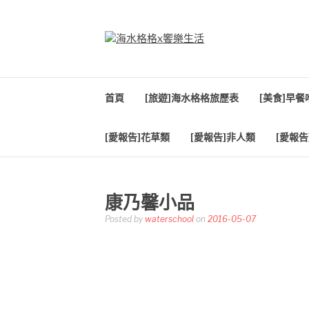
Skip
to
content
海水格格X饗樂生
吃喝玩樂到處趴趴造
首頁
[旅遊]海水格格旅歷表
[美食]早
[愛報告]花草類
[愛報告]非人類
[愛報告
康乃馨小品
Posted by
waterschool
on
2016-05-07