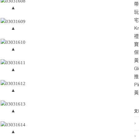
帶
▲
玩
宅
K
▲
禮
寶
▲
保
黃
G
▲
推
P
▲
黃
▲
文
▲