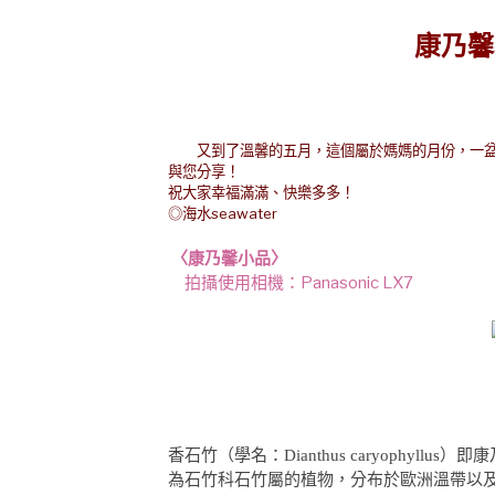
康乃馨
又到了溫馨的五月，這個屬於媽媽的月份，一盆
與您分享！
祝大家幸福滿滿、快樂多多！
◎海水seawater
〈康乃馨小品〉
拍攝使用相機：Panasonic LX7
香石竹（學名：Dianthus caryophy
為石竹科石竹屬的植物，分布於歐洲溫帶以