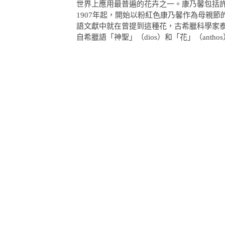
世界上應用最普遍的花卉之一。康乃馨包括
1907年起，開始以粉紅色康乃馨作為母親節
語文獻中就在曾提到這種花，古希臘科學家泰奧
自希臘語「神聖」（dios）和「花」（antho