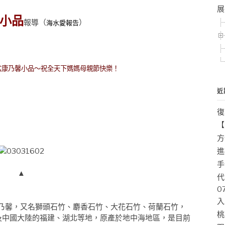
展
小品
報導
（
）
海水愛報告
康乃馨小品～祝全天下媽媽母親節快樂！
近
復
【
方
進
手
▲
代
0
入
llus）即康乃馨，又名獅頭石竹、麝香石竹、大花石竹、荷蘭石竹，
桃
及中國大陸的福建、湖北等地，原產於地中海地區，是目前