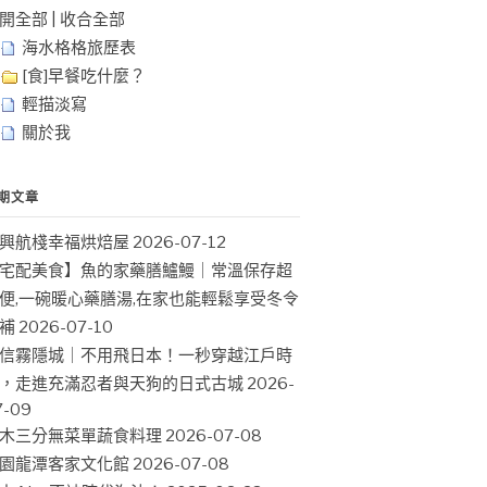
開全部
|
收合全部
海水格格旅歷表
[食]早餐吃什麼？
輕描淡寫
關於我
期文章
興航棧幸福烘焙屋
2026-07-12
宅配美食】魚的家藥膳鱸鰻｜常溫保存超
便,一碗暖心藥膳湯,在家也能輕鬆享受冬令
補
2026-07-10
信霧隱城｜不用飛日本！一秒穿越江戶時
，走進充滿忍者與天狗的日式古城
2026-
7-09
木三分無菜單蔬食料理
2026-07-08
園龍潭客家文化館
2026-07-08