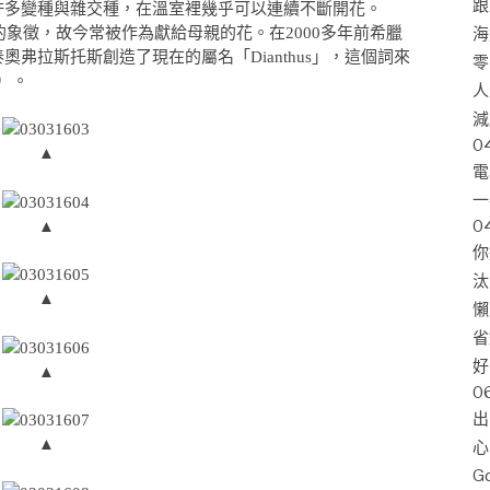
跟
許多變種與雜交種，在溫室裡幾乎可以連續不斷開花。
的象徵，故今常被作為獻給母親的花。在2000多年前希臘
海
弗拉斯托斯創造了現在的屬名「Dianthus」，這個詞來
零
s）。
人
減
0
▲
電
一
0
▲
你
汰
▲
懶
省
好
▲
0
出
▲
心
G