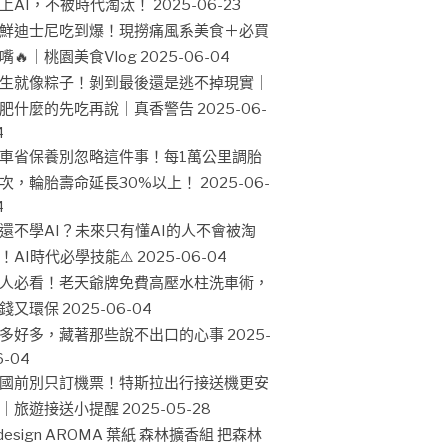
上AI，不被時代淘汰！
2025-06-23
鮮迪士尼吃到爆！現撈痛風系美食＋必買
嘴🔥｜桃園美食Vlog
2025-06-04
生就像粽子！剝到最後還是逃不掉現實｜
肥什麼的先吃再說｜真香警告
2025-06-
4
車省保養別忽略這件事！每1萬公里調胎
次，輪胎壽命延長30%以上！
2025-06-
4
還不學AI？未來只有懂AI的人不會被淘
！AI時代必學技能⚠️
2025-06-04
人必看！老天爺牌免費高壓水柱洗車術，
錢又環保
2025-06-04
多好多，藏著那些說不出口的心事
2025-
6-04
國前別只訂機票！特斯拉出行接送機更安
｜旅遊接送小提醒
2025-05-28
design AROMA 葉紙 森林擴香組 把森林