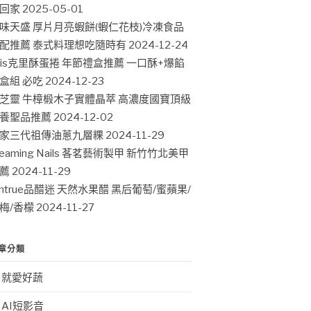
回家
2025-05-01
味天盛 厚片月亮蝦餅(蝦仁花枝)冷凍食品
配推薦 泰式料理想吃隨時有
2024-12-24
ris克里酥蛋捲 年節禮盒推薦 一口酥+爆餡
盒組 必吃
2024-12-23
芝靈 牛樟椴木子實體晶萃 高濃度國寶頂級
養聖品推薦
2024-12-02
家三代祖傳油蔥九層粿
2024-11-29
leaming Nails 茖茗藝術製甲 新竹竹北美甲
薦
2024-11-29
intrue品醋迷 天然水果醋 黑后葡萄/蜜蘋果/
梅/香檬
2024-11-27
章分類
就愛好蔬
AI短影音