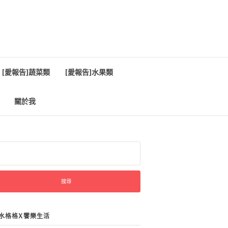
[愛報告]蔬菜類
[愛報告]水果類
關於我
:
水格格X饗樂生活