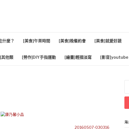
活
餐吃什麼？
[美食]午茶時間
[美食]晚餐約會
[美食]就愛好蔬
]其他類
[勞作]DIY手指運動
[繪畫]輕描淡寫
[影音]youtube
搜
尋
關
鍵
字
海
20160507-030316