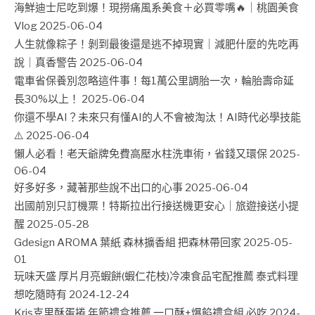
海鮮迪士尼吃到爆！現撈痛風系美食＋必買零嘴🔥｜桃園美食
Vlog
2025-06-04
人生就像粽子！剝到最後還是逃不掉現實｜減肥什麼的先吃再
說｜真香警告
2025-06-04
電車省保養別忽略這件事！每1萬公里調胎一次，輪胎壽命延
長30%以上！
2025-06-04
你還不學AI？未來只有懂AI的人不會被淘汰！AI時代必學技能
⚠️
2025-06-04
懶人必看！老天爺牌免費高壓水柱洗車術，省錢又環保
2025-
06-04
好多好多，藏著那些說不出口的心事
2025-06-04
出國前別只訂機票！特斯拉出行接送機更安心｜旅遊接送小提
醒
2025-05-28
Gdesign AROMA 葉紙 森林擴香組 把森林帶回家
2025-05-
01
玩味天盛 厚片月亮蝦餅(蝦仁花枝)冷凍食品宅配推薦 泰式料理
想吃隨時有
2024-12-24
Kris克里酥蛋捲 年節禮盒推薦 一口酥+爆餡禮盒組 必吃
2024-