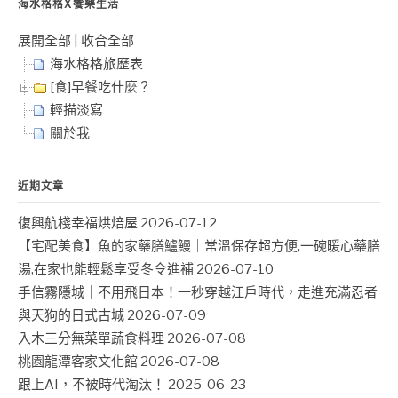
海水格格X饗樂生活
展開全部
|
收合全部
海水格格旅歷表
[食]早餐吃什麼？
輕描淡寫
關於我
近期文章
復興航棧幸福烘焙屋
2026-07-12
【宅配美食】魚的家藥膳鱸鰻｜常溫保存超方便,一碗暖心藥膳
湯,在家也能輕鬆享受冬令進補
2026-07-10
手信霧隱城｜不用飛日本！一秒穿越江戶時代，走進充滿忍者
與天狗的日式古城
2026-07-09
入木三分無菜單蔬食料理
2026-07-08
桃園龍潭客家文化館
2026-07-08
跟上AI，不被時代淘汰！
2025-06-23