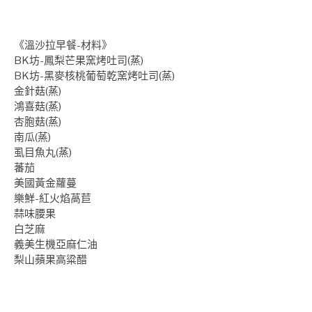
《溫沙拉早餐-材料》
BK坊-鳳梨芒果窯烤吐司(蒸)
BK坊-黑麥核桃葡萄乾窯烤吐司(蒸)
金針菇(蒸)
鴻喜菇(蒸)
杏胞菇(蒸)
南瓜(蒸)
虱目魚丸(蒸)
蕃茄
美國黃金蘿蔓
樂鮮-紅火焰萵苣
蒜味腰果
白芝麻
義美生機亞麻仁油
梨山蘋果高粱醋