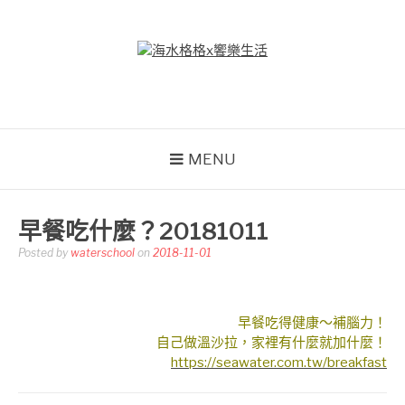
Skip
to
content
海水格格X饗樂生活
吃喝玩樂到處趴趴造
MENU
早餐吃什麼？20181011
Posted by
waterschool
on
2018-11-01
早餐吃得健康～補腦力！
自己做溫沙拉，家裡有什麼就加什麼！
https://seawater.com.tw/breakfast