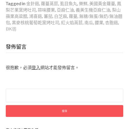
Reading
Tagged in
金針菇
,
蘿蔓萵苣
,
虱目魚丸
,
樂鮮
,
美國黃金蘿蔓
,
鳳
梨芒果窯烤吐司
,
蒜味腰果
,
亞麻仁油
,
義美生機亞麻仁油
,
梨山
蘋果高粱醋
,
鴻喜菇
,
蕃茄
,
白芝麻
,
蘿蔓
,
無糖/無蛋/無奶/無油麵
包
,
黑麥核桃葡萄乾窯烤吐司
,
紅火焰萵苣
,
南瓜
,
腰果
,
杏胞菇
,
BK坊
發佈留言
很抱歉，必須
登入
網站才能發佈留言。
搜
尋
關
鍵
字: