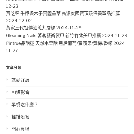
12-23
寶芝靈 牛樟椴木子實體晶萃 高濃度國寶頂級保養聖品推薦
2024-12-02
黃家三代祖傳油蔥九層粿
2024-11-29
Gleaming Nails 茖茗藝術製甲 新竹竹北美甲推薦
2024-11-29
Pintrue品醋迷 天然水果醋 黑后葡萄/蜜蘋果/黃梅/香檬
2024-
11-27
文章分類
就愛好蔬
AI短影音
早餐吃什麼？
輕描淡寫
開心農場