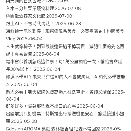
與天狗的日式古城
2026-07-09
入木三分無菜單蔬食料理
2026-07-08
桃園龍潭客家文化館
2026-07-08
跟上AI，不被時代淘汰！
2025-06-23
海鮮迪士尼吃到爆！現撈痛風系美食＋必買零嘴🔥｜桃園美食
Vlog
2025-06-04
人生就像粽子！剝到最後還是逃不掉現實｜減肥什麼的先吃再
說｜真香警告
2025-06-04
電車省保養別忽略這件事！每1萬公里調胎一次，輪胎壽命延
長30%以上！
2025-06-04
你還不學AI？未來只有懂AI的人不會被淘汰！AI時代必學技能
⚠️
2025-06-04
懶人必看！老天爺牌免費高壓水柱洗車術，省錢又環保
2025-
06-04
好多好多，藏著那些說不出口的心事
2025-06-04
出國前別只訂機票！特斯拉出行接送機更安心｜旅遊接送小提
醒
2025-05-28
Gdesign AROMA 葉紙 森林擴香組 把森林帶回家
2025-05-