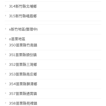
314新竹縣北埔鄉
315新竹縣峨眉鄉
x新竹地區(整理中)
o苗栗地區
350苗栗縣竹南鎮
351苗栗縣頭份鎮
352苗栗縣三灣鄉
353苗栗縣南庄鄉
354苗栗縣獅潭鄉
357苗栗縣通霄鎮
358苗栗縣苑裡鎮