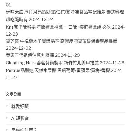
01
玩味天盛 厚片月亮蝦餅(蝦仁花枝)冷凍食品宅配推薦 泰式料理
想吃隨時有
2024-12-24
Kris克里酥蛋捲 年節禮盒推薦 一口酥+爆餡禮盒組 必吃
2024-
12-23
寶芝靈 牛樟椴木子實體晶萃 高濃度國寶頂級保養聖品推薦
2024-12-02
黃家三代祖傳油蔥九層粿
2024-11-29
Gleaming Nails 茖茗藝術製甲 新竹竹北美甲推薦
2024-11-29
Pintrue品醋迷 天然水果醋 黑后葡萄/蜜蘋果/黃梅/香檬
2024-
11-27
文章分類
就愛好蔬
AI短影音
早餐吃什麼？