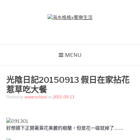
Skip
to
content
海水格格X饗樂生活
吃喝玩樂到處趴趴造
MENU
光陰日記20150913 假日在家拈花
惹草吃大餐
Posted by
waterschool
on
2015-09-13
好想摘下正開著黃花美麗的樹蘭，但是花一碰就掉了……