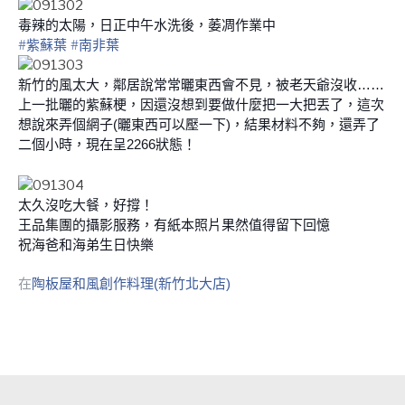
毒辣的太陽，日正中午水洗後，萎凋作業中
‪#‎
紫蘇葉
#‎
南非葉‬
新竹的風太大，鄰居說常常曬東西會不見，被老天爺沒收……
上一批曬的紫蘇梗，因還沒想到要做什麼把一大把丟了，這次
想說來弄個網子(曬東西可以壓一下)，結果材料不夠，還弄了
二個小時，現在呈2266狀態！
太久沒吃大餐，好撐！
王品集團的攝影服務，有紙本照片果然值得留下回憶
祝海爸和海弟生日快樂
在
陶板屋和風創作料理(新竹北大店)