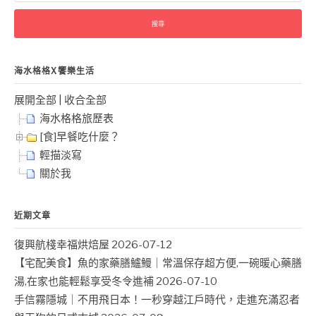
關
鍵
字:
海水格格X饗樂生活
展開全部
|
收合全部
海水格格旅歷表
[食]早餐吃什麼？
輕描淡寫
關於我
近期文章
復興航棧幸福烘焙屋
2026-07-12
【宅配美食】魚的家藥膳鱸鰻｜常溫保存超方便,一碗暖心藥膳
湯,在家也能輕鬆享受冬令進補
2026-07-10
手信霧隱城｜不用飛日本！一秒穿越江戶時代，走進充滿忍者