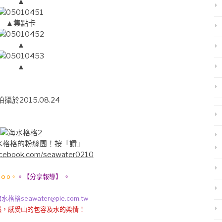
▲
▲集點卡
▲
▲
攝於2015.08.24
水格格的粉絲團！按「讚」
acebook.com/seawater0210
○ｏo。
。【分享報導】 。
awater@pie.com.tw
，感受山的包容及水的柔情！