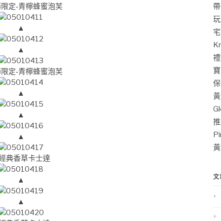
帶
限定-青檸蜂蜜泡芙
玩
▲
宅
K
▲
禮
寶
限定-青檸蜂蜜泡芙
保
▲
黃
G
▲
推
P
▲
黃
經典香草卡士達
文
▲
▲