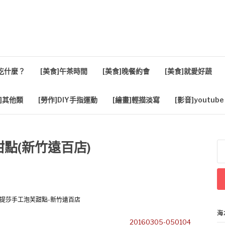
活
餐吃什麼？
[美食]午茶時間
[美食]晚餐約會
[美食]就愛好蔬
]其他類
[勞作]DIY手指運動
[繪畫]輕描淡寫
[影音]youtube
芙甜點(新竹遠百店)
搜
尋
關
鍵
字
海
20160305-050104