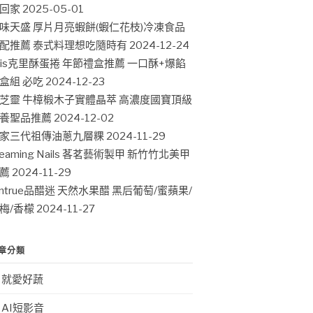
回家
2025-05-01
味天盛 厚片月亮蝦餅(蝦仁花枝)冷凍食品
配推薦 泰式料理想吃隨時有
2024-12-24
ris克里酥蛋捲 年節禮盒推薦 一口酥+爆餡
盒組 必吃
2024-12-23
芝靈 牛樟椴木子實體晶萃 高濃度國寶頂級
養聖品推薦
2024-12-02
家三代祖傳油蔥九層粿
2024-11-29
leaming Nails 茖茗藝術製甲 新竹竹北美甲
薦
2024-11-29
intrue品醋迷 天然水果醋 黑后葡萄/蜜蘋果/
梅/香檬
2024-11-27
章分類
就愛好蔬
AI短影音