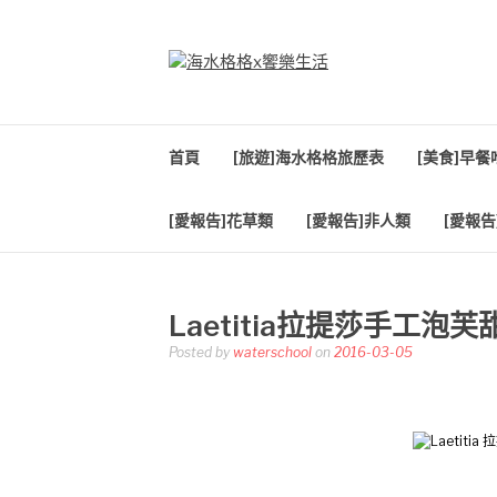
Skip
to
content
海水格格X饗樂生
吃喝玩樂到處趴趴造
首頁
[旅遊]海水格格旅歷表
[美食]早
[愛報告]花草類
[愛報告]非人類
[愛報告
Laetitia拉提莎手工泡
Posted by
waterschool
on
2016-03-05