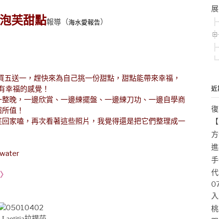
展
泡芙甜點
報導
（
）
海水愛報告
11泡芙買五送一，趕快來為自己挑一份甜點，甜點能帶來幸福，
了有幸福的感覺！
近
整晚，一邊欣賞、一邊練擺盤、一邊練刀功、一邊自學商
復
超所值！
回家嗑，再次看著這些照片，我覺得還是把它們整理成一
【
方
進
er
手
代
店〉
0
入
桃
Laetitia拉提莎