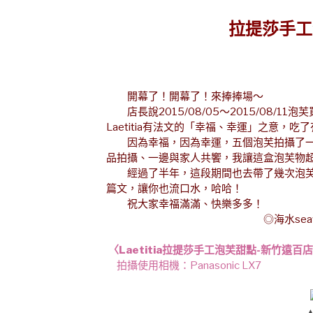
拉提莎手工
開幕了！開幕了！來捧捧場～
店長說2015/08/05～2015/08/
Laetitia有法文的「幸福、幸運」之意，吃
因為幸福，因為幸運，五個泡芙拍攝了一
品拍攝、一邊與家人共饗，我讓這盒泡芙物
經過了半年，這段期間也去帶了幾次泡芙
篇文，讓你也流口水，哈哈！
祝大家幸福滿滿、快樂多多！
◎海水seawat
〈Laetitia拉提莎手工泡芙甜點-新竹遠百
拍攝使用相機：Panasonic LX7
▲