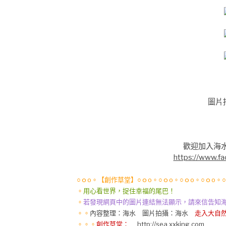
圖片拍
歡迎加入海
https://www.f
○ｏo。【創作草堂】○ｏo。○ｏo。○ｏo。○ｏo。
。
用心看世界，捉住幸福的尾巴！
。
若發現網頁中的圖片連結無法顯示，請來信告知海水格格se
。。
內容整理：海水 圖片拍攝：海水
走入大自然
。。。
創作草堂：
http://sea.xxking.com