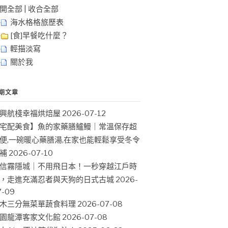
開全部
|
收合全部
海水格格旅歷表
[食]早餐吃什麼？
輕描淡寫
關於我
期文章
興航棧幸福烘焙屋
2026-07-12
宅配美食】魚的家藥膳鱸鰻｜常溫保存超
便,一碗暖心藥膳湯,在家也能輕鬆享受冬令
補
2026-07-10
信霧隱城｜不用飛日本！一秒穿越江戶時
，走進充滿忍者與天狗的日式古城
2026-
7-09
木三分無菜單蔬食料理
2026-07-08
園龍潭客家文化館
2026-07-08