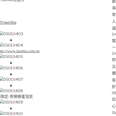
跟
海
零
人
.laetitia
減
0
▲
電
一
ttp://www.laetitia.com.tw
0
你
▲
汰
懶
▲
省
▲
好
0
限定-青檸蜂蜜泡芙
出
心
▲
G