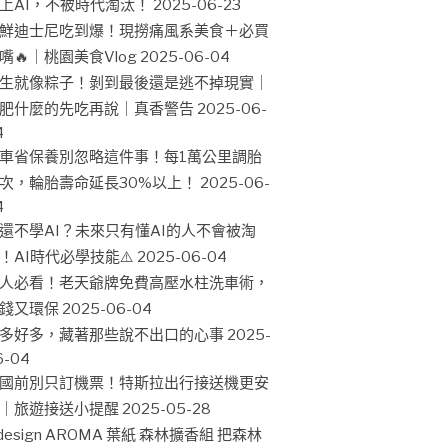
上AI，不被時代淘汰！
2025-06-23
鮮迪士尼吃到爆！現撈痛風系美食＋必買
嘴🔥｜桃園美食Vlog
2025-06-04
生就像粽子！剝到最後還是逃不掉現實｜
肥什麼的先吃再說｜真香警告
2025-06-
4
車省保養別忽略這件事！每1萬公里調胎
次，輪胎壽命延長30%以上！
2025-06-
4
還不學AI？未來只有懂AI的人不會被淘
！AI時代必學技能⚠️
2025-06-04
人必看！老天爺牌免費高壓水柱洗車術，
錢又環保
2025-06-04
多好多，藏著那些說不出口的心事
2025-
6-04
國前別只訂機票！特斯拉出行接送機更安
｜旅遊接送小提醒
2025-05-28
design AROMA 葉紙 森林擴香組 把森林