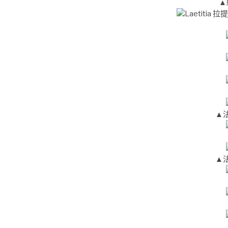
▲
▲
▲