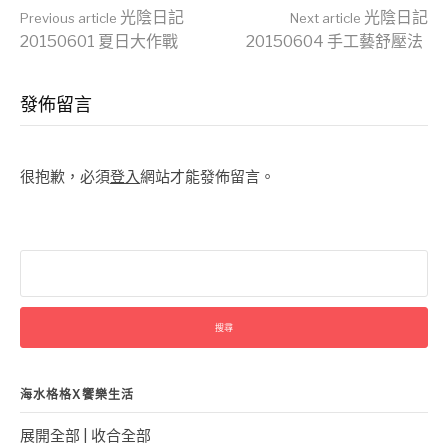
Continue
光陰日記
光陰日記
Previous article
Next article
20150601 夏日大作戰
20150604 手工藝舒壓法
Reading
發佈留言
很抱歉，必須
登入
網站才能發佈留言。
搜
尋
關
鍵
字:
海水格格X饗樂生活
展開全部
|
收合全部