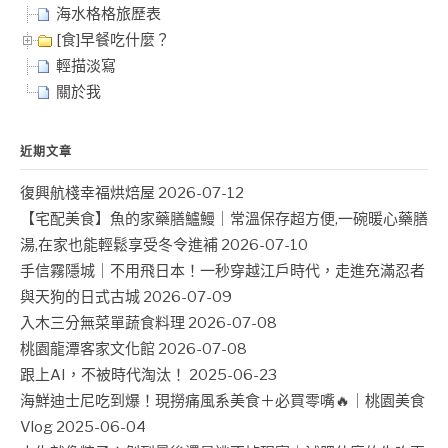
海水格格旅歷表
[食]早餐吃什麼？
輕描淡寫
關於我
近期文章
復興航棧幸福烘焙屋
2026-07-12
【宅配美食】魚的家藥膳鱸鰻｜常溫保存超方便,一碗暖心藥膳
湯,在家也能輕鬆享受冬令進補
2026-07-10
手信霧隱城｜不用飛日本！一秒穿越江戶時代，走進充滿忍者
與天狗的日式古城
2026-07-09
入木三分無菜單蔬食料理
2026-07-08
桃園龍潭客家文化館
2026-07-08
跟上AI，不被時代淘汰！
2025-06-23
海鮮迪士尼吃到爆！現撈痛風系美食＋必買零嘴🔥｜桃園美食
Vlog
2025-06-04