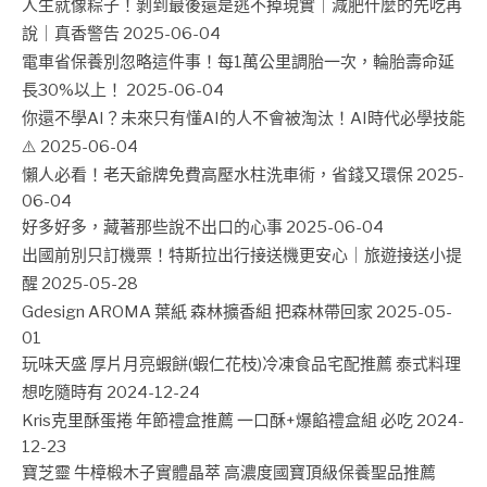
人生就像粽子！剝到最後還是逃不掉現實｜減肥什麼的先吃再
說｜真香警告
2025-06-04
電車省保養別忽略這件事！每1萬公里調胎一次，輪胎壽命延
長30%以上！
2025-06-04
你還不學AI？未來只有懂AI的人不會被淘汰！AI時代必學技能
⚠️
2025-06-04
懶人必看！老天爺牌免費高壓水柱洗車術，省錢又環保
2025-
06-04
好多好多，藏著那些說不出口的心事
2025-06-04
出國前別只訂機票！特斯拉出行接送機更安心｜旅遊接送小提
醒
2025-05-28
Gdesign AROMA 葉紙 森林擴香組 把森林帶回家
2025-05-
01
玩味天盛 厚片月亮蝦餅(蝦仁花枝)冷凍食品宅配推薦 泰式料理
想吃隨時有
2024-12-24
Kris克里酥蛋捲 年節禮盒推薦 一口酥+爆餡禮盒組 必吃
2024-
12-23
寶芝靈 牛樟椴木子實體晶萃 高濃度國寶頂級保養聖品推薦