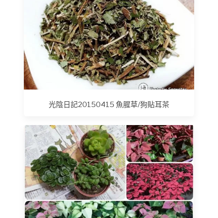
光陰日記20150415 魚腥草/狗貼耳茶