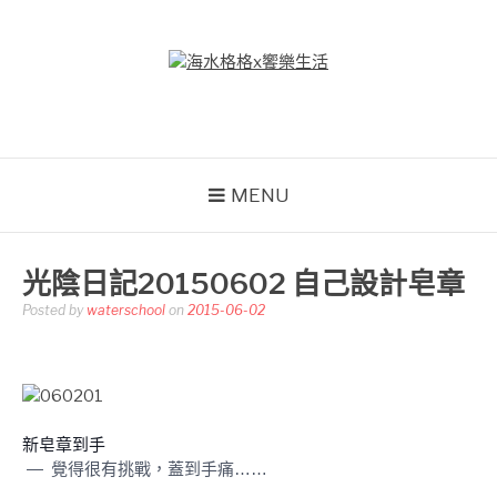
Skip
to
content
海水格格X饗樂生活
吃喝玩樂到處趴趴造
MENU
光陰日記20150602 自己設計皂章
Posted by
waterschool
on
2015-06-02
新皂章到手
—
覺得很有挑戰，蓋到手痛……