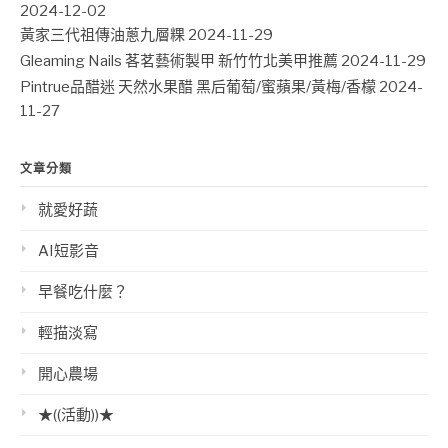
2024-12-02
黃家三代祖傳油蔥九層粿
2024-11-29
Gleaming Nails 茖茗藝術製甲 新竹竹北美甲推薦
2024-11-29
Pintrue品醋迷 天然水果醋 黑后葡萄/蜜蘋果/黃梅/香檬
2024-
11-27
文章分類
就愛好蔬
AI短影音
早餐吃什麼？
輕描淡寫
開心農場
★((活動))★