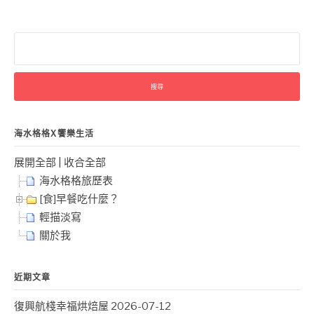
搜
尋
關
鍵
字:
海水格格X饗樂生活
展開全部
|
收合全部
海水格格旅歷表
[食]早餐吃什麼？
輕描淡寫
關於我
近期文章
復興航棧幸福烘焙屋
2026-07-12