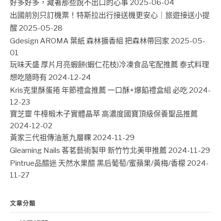
好多好多，藏著那些說不出口的心事
2025-06-04
出國前別只訂機票！特斯拉出行接送機更安心｜旅遊接送小提
醒
2025-05-28
Gdesign AROMA 葉紙 森林擴香組 把森林帶回家
2025-05-
01
玩味天盛 厚片月亮蝦餅(蝦仁花枝)冷凍食品宅配推薦 泰式料理
想吃隨時有
2024-12-24
Kris克里酥蛋捲 年節禮盒推薦 一口酥+爆餡禮盒組 必吃
2024-
12-23
寶芝靈 牛樟椴木子實體晶萃 高濃度國寶頂級保養聖品推薦
2024-12-02
黃家三代祖傳油蔥九層粿
2024-11-29
Gleaming Nails 茖茗藝術製甲 新竹竹北美甲推薦
2024-11-29
Pintrue品醋迷 天然水果醋 黑后葡萄/蜜蘋果/黃梅/香檬
2024-
11-27
文章分類