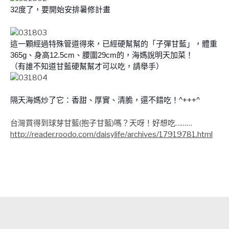
32度了，要開始安排暑修計畫
這一顆經過特殊管道得來，已經硬幫幫的「子彈甘藍」，體重
365g、身高12.5cm、腰圍29cm的，海媽說明天加菜！
（有誰不知道甘藍硬幫幫才可以吃，請舉手）
隔天海媽炒了它：香甜、厚實、清脆，還不錯吃！^+++^
台灣買得到球芽甘藍(抱子甘藍)嗎？天呀！好想吃………
http://reader.roodo.com/daisylife/archives/17919781.html