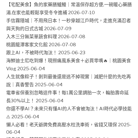
【宅配美食】魚的家藥膳鱸鰻｜常溫保存超方便,一碗暖心藥膳
湯,在家也能輕鬆享受冬令進補
2026-07-10
手信霧隱城｜不用飛日本！一秒穿越江戶時代，走進充滿忍者
與天狗的日式古城
2026-07-09
入木三分無菜單蔬食料理
2026-07-08
桃園龍潭客家文化館
2026-07-08
跟上AI，不被時代淘汰！
2025-06-23
海鮮迪士尼吃到爆！現撈痛風系美食＋必買零嘴🔥｜桃園美食
Vlog
2025-06-04
人生就像粽子！剝到最後還是逃不掉現實｜減肥什麼的先吃再
說｜真香警告
2025-06-04
電車省保養別忽略這件事！每1萬公里調胎一次，輪胎壽命延
長30%以上！
2025-06-04
你還不學AI？未來只有懂AI的人不會被淘汰！AI時代必學技能
⚠️
2025-06-04
懶人必看！老天爺牌免費高壓水柱洗車術，省錢又環保
2025-
06-04