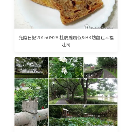
光陰日記20150929 杜鵑颱風​假&BK坊‬麵包幸福
吐司