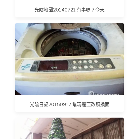
光陰地圖20140721 有事嗎？今天
光陰日記20150917 幫瑪麗亞改頭換面