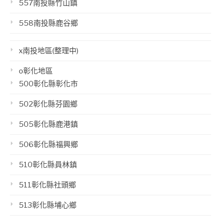
557南投縣竹山鎮
558南投縣鹿谷鄉
x南投地區(整理中)
o彰化地區
500彰化縣彰化市
502彰化縣芬園鄉
505彰化縣鹿港鎮
506彰化縣福興鄉
510彰化縣員林鎮
511彰化縣社頭鄉
513彰化縣埔心鄉