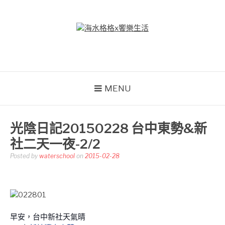
Skip
to
content
海水格格X饗樂生活
吃喝玩樂到處趴趴造
MENU
光陰日記20150228 台中東勢&新
社二天一夜-2/2
Posted by
waterschool
on
2015-02-28
早安，台中新社天氣晴