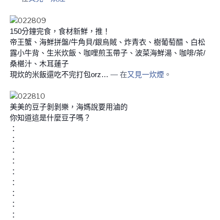
150分鐘完食，食材新鮮，推！
帝王蟹、海鮮拼盤/牛角貝/銀烏賊、炸青衣、樹葡萄醋、白松
露小牛背、生米炊飯、咖哩煎玉帶子、波菜海鮮湯、咖啡/茶/
桑椹汁、木耳蓮子
現炊的米飯還吃不完打包orz…
— 在
又見一炊煙
。
美美的豆子剝剝樂，海媽說要用滷的
你知道這是什麼豆子嗎？
：
：
：
：
：
：
：
：
：