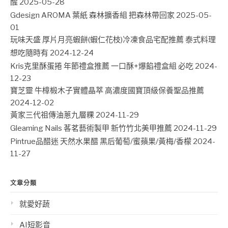
醒
2025-05-28
Gdesign AROMA 葉紙 森林擴香組 把森林帶回家
2025-05-
01
玩味天盛 厚片月亮蝦餅(蝦仁花枝)冷凍食品宅配推薦 泰式料理
想吃隨時有
2024-12-24
Kris克里酥蛋捲 年節禮盒推薦 一口酥+爆餡禮盒組 必吃
2024-
12-23
寶芝靈 牛樟椴木子實體晶萃 高濃度國寶頂級保養聖品推薦
2024-12-02
黃家三代祖傳油蔥九層粿
2024-11-29
Gleaming Nails 茖茗藝術製甲 新竹竹北美甲推薦
2024-11-29
Pintrue品醋迷 天然水果醋 黑后葡萄/蜜蘋果/黃梅/香檬
2024-
11-27
文章分類
就愛好蔬
AI短影音