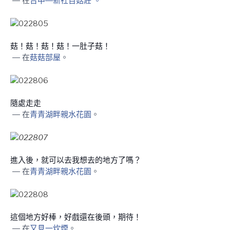
— 在
台中—新社百菇莊 。
菇！菇！菇！菇！一肚子菇！
— 在
菇菇部屋
。
隨處走走
— 在
青青湖畔親水花園
。
進入後，就可以去我想去的地方了嗎？
— 在
青青湖畔親水花園
。
這個地方好棒，好戲還在後頭，期待！
— 在
又見一炊煙
。