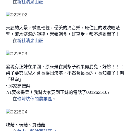
— 在
新社清泉山莊
。
美麗的大景，微風輕輕，優美的清音樂，原住民的吱吱喳喳
聲，流水潺潺的韻律，營養朝食，好享受，都不想離開了！
— 在
新社清泉山莊
。
發現有正妹在果園，原來是在幫梨子疏果剪屁兒，好妙！！！
梨子要剪屁兒才會長得圓滾滾，不然會長長的，長知識了！叫
「登宰」
~邱家高接梨
7/1要來採果！我幫大家要到正妹的電話了0912625167
— 在
軟埤坑休閒農業區
。
吃菇、玩菇、買菇菇