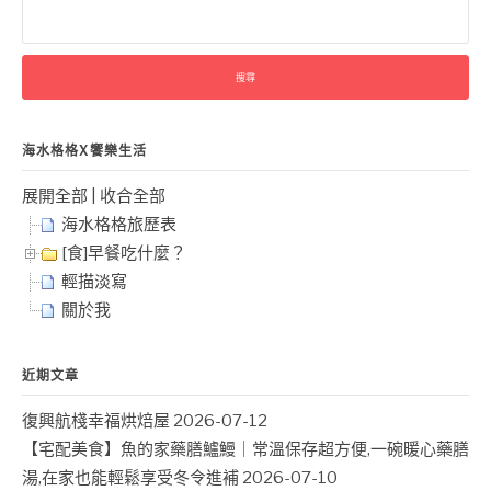
搜
尋
關
鍵
字:
海水格格X饗樂生活
展開全部
|
收合全部
海水格格旅歷表
[食]早餐吃什麼？
輕描淡寫
關於我
近期文章
復興航棧幸福烘焙屋
2026-07-12
【宅配美食】魚的家藥膳鱸鰻｜常溫保存超方便,一碗暖心藥膳
湯,在家也能輕鬆享受冬令進補
2026-07-10