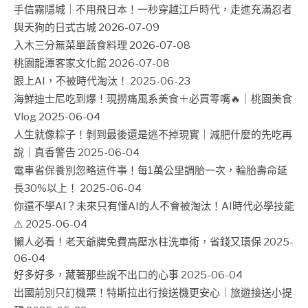
手信霧隱城｜不用飛日本！一秒穿越江戶時代，走進充滿忍者
與天狗的日式古城
2026-07-09
入木三分無菜單蔬食料理
2026-07-08
桃園龍潭客家文化館
2026-07-08
跟上AI，不被時代淘汰！
2025-06-23
海鮮迪士尼吃到爆！現撈痛風系美食＋必買零嘴🔥｜桃園美食
Vlog
2025-06-04
人生就像粽子！剝到最後還是逃不掉現實｜減肥什麼的先吃再
說｜真香警告
2025-06-04
電車省保養別忽略這件事！每1萬公里調胎一次，輪胎壽命延
長30%以上！
2025-06-04
你還不學AI？未來只有懂AI的人不會被淘汰！AI時代必學技能
⚠️
2025-06-04
懶人必看！老天爺牌免費高壓水柱洗車術，省錢又環保
2025-
06-04
好多好多，藏著那些說不出口的心事
2025-06-04
出國前別只訂機票！特斯拉出行接送機更安心｜旅遊接送小提