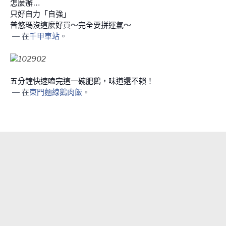
怎麼辦…
只好自力「自強」
普悠瑪
沒這麼好買～完全要拼運氣～
— 在
千甲車站
。
五分鐘快速嗑完這一碗肥鵝，味道還不賴！
— 在
東門麵線鵝肉飯
。