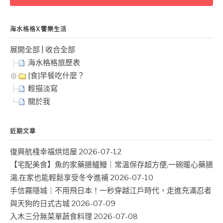
字:
海水格格X饗樂生活
展開全部
|
收合全部
海水格格旅歷表
[食]早餐吃什麼？
輕描淡寫
關於我
近期文章
復興航棧幸福烘焙屋
2026-07-12
【宅配美食】魚的家藥膳鱸鰻｜常溫保存超方便,一碗暖心藥膳
湯,在家也能輕鬆享受冬令進補
2026-07-10
手信霧隱城｜不用飛日本！一秒穿越江戶時代，走進充滿忍者
與天狗的日式古城
2026-07-09
入木三分無菜單蔬食料理
2026-07-08