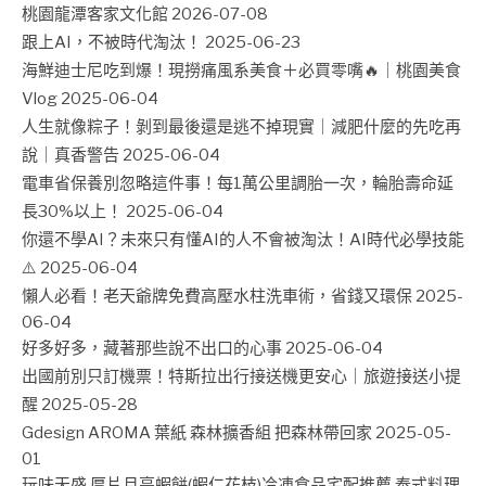
桃園龍潭客家文化館
2026-07-08
跟上AI，不被時代淘汰！
2025-06-23
海鮮迪士尼吃到爆！現撈痛風系美食＋必買零嘴🔥｜桃園美食
Vlog
2025-06-04
人生就像粽子！剝到最後還是逃不掉現實｜減肥什麼的先吃再
說｜真香警告
2025-06-04
電車省保養別忽略這件事！每1萬公里調胎一次，輪胎壽命延
長30%以上！
2025-06-04
你還不學AI？未來只有懂AI的人不會被淘汰！AI時代必學技能
⚠️
2025-06-04
懶人必看！老天爺牌免費高壓水柱洗車術，省錢又環保
2025-
06-04
好多好多，藏著那些說不出口的心事
2025-06-04
出國前別只訂機票！特斯拉出行接送機更安心｜旅遊接送小提
醒
2025-05-28
Gdesign AROMA 葉紙 森林擴香組 把森林帶回家
2025-05-
01
玩味天盛 厚片月亮蝦餅(蝦仁花枝)冷凍食品宅配推薦 泰式料理