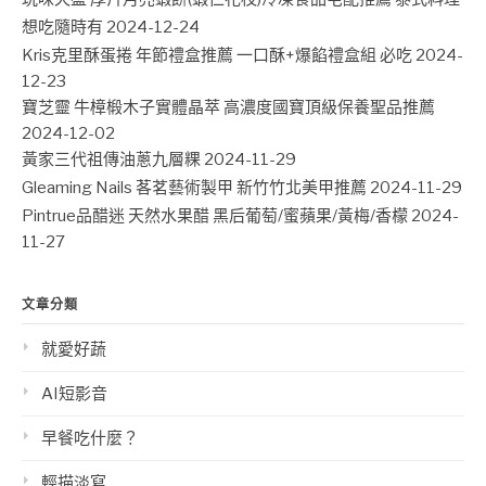
想吃隨時有
2024-12-24
Kris克里酥蛋捲 年節禮盒推薦 一口酥+爆餡禮盒組 必吃
2024-
12-23
寶芝靈 牛樟椴木子實體晶萃 高濃度國寶頂級保養聖品推薦
2024-12-02
黃家三代祖傳油蔥九層粿
2024-11-29
Gleaming Nails 茖茗藝術製甲 新竹竹北美甲推薦
2024-11-29
Pintrue品醋迷 天然水果醋 黑后葡萄/蜜蘋果/黃梅/香檬
2024-
11-27
文章分類
就愛好蔬
AI短影音
早餐吃什麼？
輕描淡寫