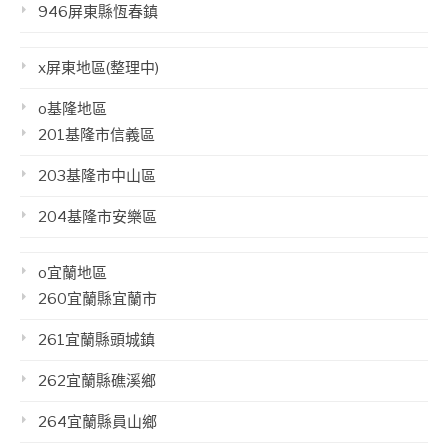
946屏東縣恆春鎮
x屏東地區(整理中)
o基隆地區
201基隆市信義區
203基隆市中山區
204基隆市安樂區
o宜蘭地區
260宜蘭縣宜蘭市
261宜蘭縣頭城鎮
262宜蘭縣礁溪鄉
264宜蘭縣員山鄉