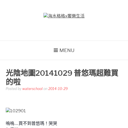
Skip
to
content
海水格格X饗樂生活
吃喝玩樂到處趴趴造
MENU
光陰地圖20141029 普悠瑪超難買
的啦
Posted by
waterschool
on
2014-10-29
嗚嗚…買不到普悠瑪！哭哭