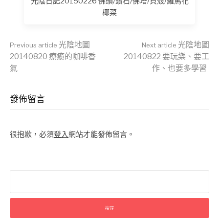
光陰日記20150226 佛頭/鑽石/佛塔/貝殼/羅馬花
椰菜
Continue
光陰地圖
光陰地圖
Previous article
Next article
20140820 療癒的咖啡香
20140822 要玩樂、要工
氣
作、也要多學習
Reading
發佈留言
很抱歉，必須
登入
網站才能發佈留言。
搜
尋
關
鍵
字: