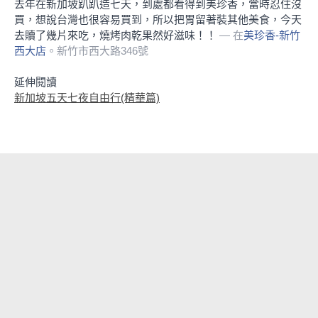
去年在新加坡趴趴造七天，到處都看得到美珍香，當時忍住沒
買，想說台灣也很容易買到，所以把胃留著裝其他美食，今天
去贖了幾片來吃，燒烤肉乾果然好滋味！！
— 在
美珍香-新竹
西大店
。新竹市西大路346號
延伸閱讀
新加坡五天七夜自由行(精華篇)