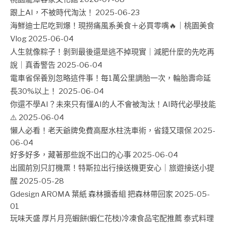
跟上AI，不被時代淘汰！
2025-06-23
海鮮迪士尼吃到爆！現撈痛風系美食＋必買零嘴🔥｜桃園美食
Vlog
2025-06-04
人生就像粽子！剝到最後還是逃不掉現實｜減肥什麼的先吃再
說｜真香警告
2025-06-04
電車省保養別忽略這件事！每1萬公里調胎一次，輪胎壽命延
長30%以上！
2025-06-04
你還不學AI？未來只有懂AI的人不會被淘汰！AI時代必學技能
⚠️
2025-06-04
懶人必看！老天爺牌免費高壓水柱洗車術，省錢又環保
2025-
06-04
好多好多，藏著那些說不出口的心事
2025-06-04
出國前別只訂機票！特斯拉出行接送機更安心｜旅遊接送小提
醒
2025-05-28
Gdesign AROMA 葉紙 森林擴香組 把森林帶回家
2025-05-
01
玩味天盛 厚片月亮蝦餅(蝦仁花枝)冷凍食品宅配推薦 泰式料理