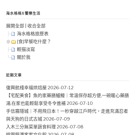
海水格格X饗樂生活
展開全部
|
收合全部
海水格格旅歷表
[食]早餐吃什麼？
輕描淡寫
關於我
近期文章
復興航棧幸福烘焙屋
2026-07-12
【宅配美食】魚的家藥膳鱸鰻｜常溫保存超方便,一碗暖心藥膳
湯,在家也能輕鬆享受冬令進補
2026-07-10
手信霧隱城｜不用飛日本！一秒穿越江戶時代，走進充滿忍者
與天狗的日式古城
2026-07-09
入木三分無菜單蔬食料理
2026-07-08
桃園龍潭客家文化館
2026-07-08