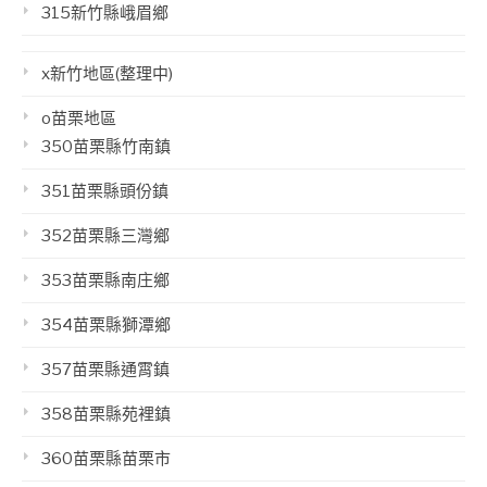
315新竹縣峨眉鄉
x新竹地區(整理中)
o苗栗地區
350苗栗縣竹南鎮
351苗栗縣頭份鎮
352苗栗縣三灣鄉
353苗栗縣南庄鄉
354苗栗縣獅潭鄉
357苗栗縣通霄鎮
358苗栗縣苑裡鎮
360苗栗縣苗栗市