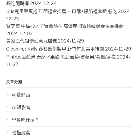
想吃隨時有
2024-12-24
Kris克里酥蛋捲 年節禮盒推薦 一口酥+爆餡禮盒組 必吃
2024-
12-23
寶芝靈 牛樟椴木子實體晶萃 高濃度國寶頂級保養聖品推薦
2024-12-02
黃家三代祖傳油蔥九層粿
2024-11-29
Gleaming Nails 茖茗藝術製甲 新竹竹北美甲推薦
2024-11-29
Pintrue品醋迷 天然水果醋 黑后葡萄/蜜蘋果/黃梅/香檬
2024-
11-27
文章分類
就愛好蔬
AI短影音
早餐吃什麼？
輕描淡寫