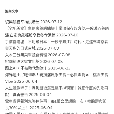
近期文章
復興航棧幸福烘焙屋
2026-07-12
【宅配美食】魚的家藥膳鱸鰻｜常溫保存超方便,一碗暖心藥膳
湯,在家也能輕鬆享受冬令進補
2026-07-10
手信霧隱城｜不用飛日本！一秒穿越江戶時代，走進充滿忍者
與天狗的日式古城
2026-07-09
入木三分無菜單蔬食料理
2026-07-08
桃園龍潭客家文化館
2026-07-08
跟上AI，不被時代淘汰！
2025-06-23
海鮮迪士尼吃到爆！現撈痛風系美食＋必買零嘴🔥｜桃園美食
Vlog
2025-06-04
人生就像粽子！剝到最後還是逃不掉現實｜減肥什麼的先吃再
說｜真香警告
2025-06-04
電車省保養別忽略這件事！每1萬公里調胎一次，輪胎壽命延
長30%以上！
2025-06-04