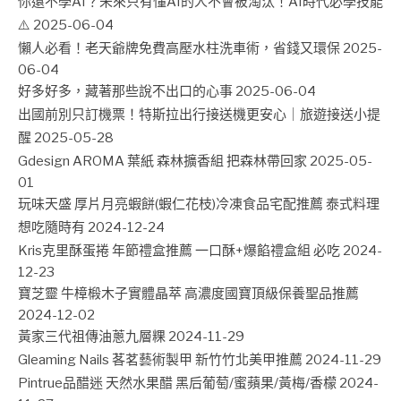
你還不學AI？未來只有懂AI的人不會被淘汰！AI時代必學技能
⚠️
2025-06-04
懶人必看！老天爺牌免費高壓水柱洗車術，省錢又環保
2025-
06-04
好多好多，藏著那些說不出口的心事
2025-06-04
出國前別只訂機票！特斯拉出行接送機更安心｜旅遊接送小提
醒
2025-05-28
Gdesign AROMA 葉紙 森林擴香組 把森林帶回家
2025-05-
01
玩味天盛 厚片月亮蝦餅(蝦仁花枝)冷凍食品宅配推薦 泰式料理
想吃隨時有
2024-12-24
Kris克里酥蛋捲 年節禮盒推薦 一口酥+爆餡禮盒組 必吃
2024-
12-23
寶芝靈 牛樟椴木子實體晶萃 高濃度國寶頂級保養聖品推薦
2024-12-02
黃家三代祖傳油蔥九層粿
2024-11-29
Gleaming Nails 茖茗藝術製甲 新竹竹北美甲推薦
2024-11-29
Pintrue品醋迷 天然水果醋 黑后葡萄/蜜蘋果/黃梅/香檬
2024-