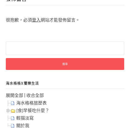
很抱歉，必須
登入
網站才能發佈留言。
搜
尋
關
鍵
字:
海水格格X饗樂生活
展開全部
|
收合全部
海水格格旅歷表
[食]早餐吃什麼？
輕描淡寫
關於我