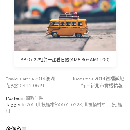
98.07.22相約一起看日蝕(AM8:30~AM11:00)
Continue
2014澎湖
2014賞櫻微旅
Previous article
Next article
花火節0414-0619
行．新北市賞櫻情報
Reading
Posted in
網路信件
Tagged in
2014北投桶柑節0101-0228
,
北投桶柑節
,
北投
,
桶
柑
發佈留言