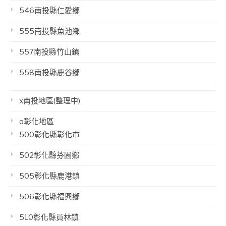
546南投縣仁愛鄉
555南投縣魚池鄉
557南投縣竹山鎮
558南投縣鹿谷鄉
x南投地區(整理中)
o彰化地區
500彰化縣彰化市
502彰化縣芬園鄉
505彰化縣鹿港鎮
506彰化縣福興鄉
510彰化縣員林鎮