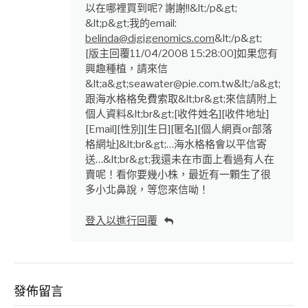
以在哪裡買到呢? 謝謝!!&lt;/p&gt;
&lt;p&gt;我的email:
belinda@digigenomics.com
&lt;/p&gt;
[版主回覆11/04/2008 15:28:00]如果您有
興趣種植，請來信
&lt;a&gt;seawater@pie.com.tw&lt;/a&gt;
跟海水格格免費索取&lt;br&gt;來信請附上
個人資料&lt;br&gt;[收件姓名][收件地址]
[Email][性別][生日][匿名][個人網頁or部落
格網址]&lt;br&gt;…海水格格會以平信寄
送…&lt;br&gt;我還未在市面上看過有人在
賣呢！看你要幾小株，最近有一顆生了很
多小北鼻說，等您來信呦！
登入以進行回覆
發佈留言