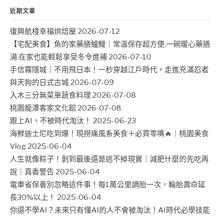
近期文章
復興航棧幸福烘焙屋
2026-07-12
【宅配美食】魚的家藥膳鱸鰻｜常溫保存超方便,一碗暖心藥膳
湯,在家也能輕鬆享受冬令進補
2026-07-10
手信霧隱城｜不用飛日本！一秒穿越江戶時代，走進充滿忍者
與天狗的日式古城
2026-07-09
入木三分無菜單蔬食料理
2026-07-08
桃園龍潭客家文化館
2026-07-08
跟上AI，不被時代淘汰！
2025-06-23
海鮮迪士尼吃到爆！現撈痛風系美食＋必買零嘴🔥｜桃園美食
Vlog
2025-06-04
人生就像粽子！剝到最後還是逃不掉現實｜減肥什麼的先吃再
說｜真香警告
2025-06-04
電車省保養別忽略這件事！每1萬公里調胎一次，輪胎壽命延
長30%以上！
2025-06-04
你還不學AI？未來只有懂AI的人不會被淘汰！AI時代必學技能