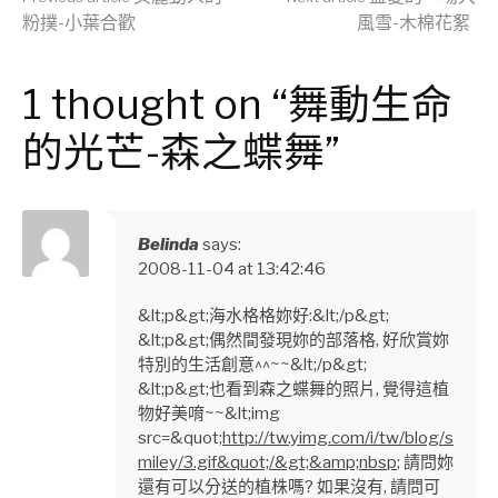
Continue
粉撲-小葉合歡
風雪-木棉花絮
Reading
1 thought on “舞動生命
的光芒-森之蝶舞”
Belinda
says:
2008-11-04 at 13:42:46
&lt;p&gt;海水格格妳好:&lt;/p&gt;
&lt;p&gt;偶然間發現妳的部落格, 好欣賞妳
特別的生活創意^^~~&lt;/p&gt;
&lt;p&gt;也看到森之蝶舞的照片, 覺得這植
物好美唷~~&lt;img
src=&quot;
http://tw.yimg.com/i/tw/blog/s
miley/3.gif&quot;/&gt;&amp;nbsp
; 請問妳
還有可以分送的植株嗎? 如果沒有, 請問可