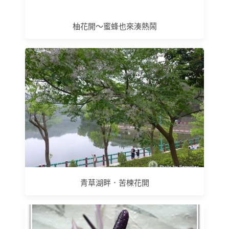
柚花開～蜜蜂也來湊熱鬧
青草湖畔．苦楝花開