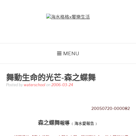
Skip
to
content
海水格格X饗樂生活
吃喝玩樂到處趴趴造
MENU
舞動生命的光芒-森之蝶舞
Posted by
waterschool
on
2006-03-24
20050720-000082
森之蝶舞
報導
﹝海水愛報告﹞