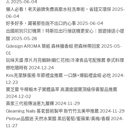
⚠️
2025-06-04
懶人必看！老天爺牌免費高壓水柱洗車術，省錢又環保
2025-
06-04
好多好多，藏著那些說不出口的心事
2025-06-04
出國前別只訂機票！特斯拉出行接送機更安心｜旅遊接送小提
醒
2025-05-28
Gdesign AROMA 葉紙 森林擴香組 把森林帶回家
2025-05-
01
玩味天盛 厚片月亮蝦餅(蝦仁花枝)冷凍食品宅配推薦 泰式料理
想吃隨時有
2024-12-24
Kris克里酥蛋捲 年節禮盒推薦 一口酥+爆餡禮盒組 必吃
2024-
12-23
寶芝靈 牛樟椴木子實體晶萃 高濃度國寶頂級保養聖品推薦
2024-12-02
黃家三代祖傳油蔥九層粿
2024-11-29
Gleaming Nails 茖茗藝術製甲 新竹竹北美甲推薦
2024-11-29
Pintrue品醋迷 天然水果醋 黑后葡萄/蜜蘋果/黃梅/香檬
2024-
11-27