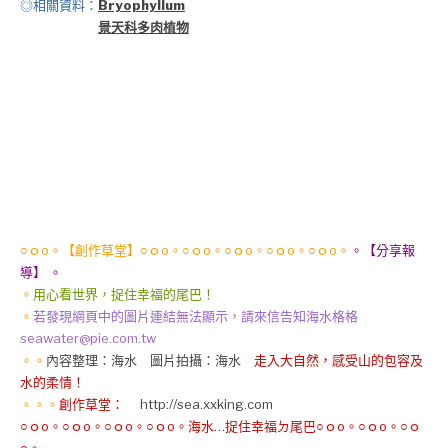
◎相關資料：
Bryophyllum
景天科多肉植物
○ｏo。【創作草堂】○ｏo。○ｏo。○ｏo。○ｏo。○ｏo。
。【分享報
導】 。
。
用心看世界，捉住幸福的尾巴！
。
若發現網頁中的圖片連結無法顯示，請來信告知海水格格
seawater@pie.com.tw
。。
內容整理：海水 圖片拍攝：海水
走入大自然，感受山的包容及
水的柔情！
。。。
創作草堂：
http://sea.xxking.com
○ｏo。○ｏo。○ｏo。○ｏo。海水…捉住幸福ㄉ尾巴○ｏo。○ｏo。○ｏ