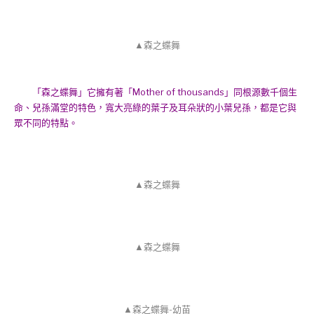
▲森之蝶舞
「森之蝶舞」它擁有著「Mother of thousands」同根源數千個生
命、兒孫滿堂的特色，寬大亮綠的葉子及耳朵狀的小葉兒孫，都是它與
眾不同的特點。
▲森之蝶舞
▲森之蝶舞
▲森之蝶舞-幼苗