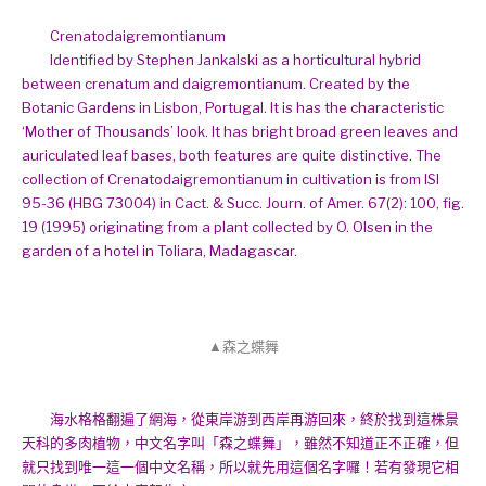
Crenatodaigremontianum
Identified by Stephen Jankalski as a horticultural hybrid
between crenatum and daigremontianum. Created by the
Botanic Gardens in Lisbon, Portugal. It is has the characteristic
‘Mother of Thousands’ look. It has bright broad green leaves and
auriculated leaf bases, both features are quite distinctive. The
collection of Crenatodaigremontianum in cultivation is from ISI
95-36 (HBG 73004) in Cact. & Succ. Journ. of Amer. 67(2): 100, fig.
19 (1995) originating from a plant collected by O. Olsen in the
garden of a hotel in Toliara, Madagascar.
▲森之蝶舞
海水格格翻遍了網海，從東岸游到西岸再游回來，終於找到這株景
天科的多肉植物，中文名字叫「森之蝶舞」，雖然不知道正不正確，但
就只找到唯一這一個中文名稱，所以就先用這個名字囉！若有發現它相