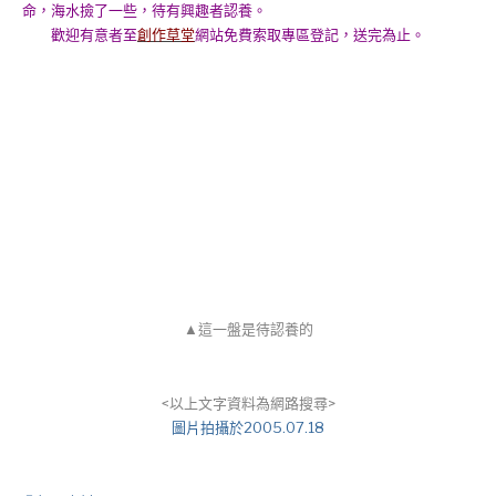
命，海水撿了一些，待有興趣者認養。
歡迎有意者至
創作草堂
網站免費索取專區登記，送完為止。
▲這一盤是待認養的
<以上文字資料為網路搜尋>
圖片拍攝於2005.07.18