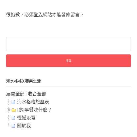
很抱歉，必須
登入
網站才能發佈留言。
搜
尋
關
鍵
字:
海水格格X饗樂生活
展開全部
|
收合全部
海水格格旅歷表
[食]早餐吃什麼？
輕描淡寫
關於我