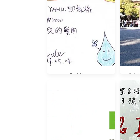
yahoo部落格即將走入歷史
賀～訂閱戶數破２０００
為創