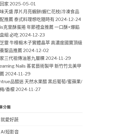
回家
2025-05-01
味天盛 厚片月亮蝦餅(蝦仁花枝)冷凍食品
配推薦 泰式料理想吃隨時有
2024-12-24
ris克里酥蛋捲 年節禮盒推薦 一口酥+爆餡
盒組 必吃
2024-12-23
芝靈 牛樟椴木子實體晶萃 高濃度國寶頂級
養聖品推薦
2024-12-02
家三代祖傳油蔥九層粿
2024-11-29
leaming Nails 茖茗藝術製甲 新竹竹北美甲
薦
2024-11-29
intrue品醋迷 天然水果醋 黑后葡萄/蜜蘋果/
梅/香檬
2024-11-27
章分類
就愛好蔬
AI短影音