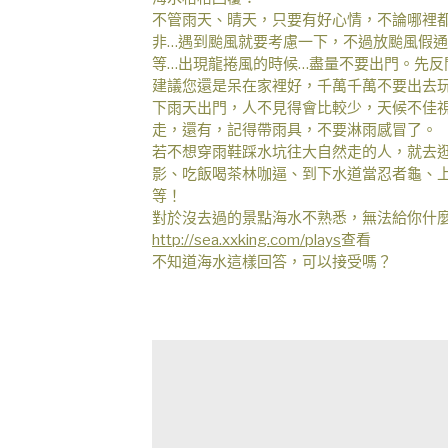
不管雨天、晴天，只要有好心情，不論哪裡
非…遇到颱風就要考慮一下，不過放颱風假
等…出現龍捲風的時候…盡量不要出門。先
建議您還是呆在家裡好，千萬千萬不要出去
下雨天出門，人不見得會比較少，天候不佳
走，還有，記得帶雨具，不要淋雨感冒了。
若不想穿雨鞋踩水坑往大自然走的人，就去
影、吃飯喝茶林咖逼、到下水道當忍者龜、
等！
對於沒去過的景點海水不熟悉，無法給你什
http://sea.xxking.com/plays
查看
不知道海水這樣回答，可以接受嗎？