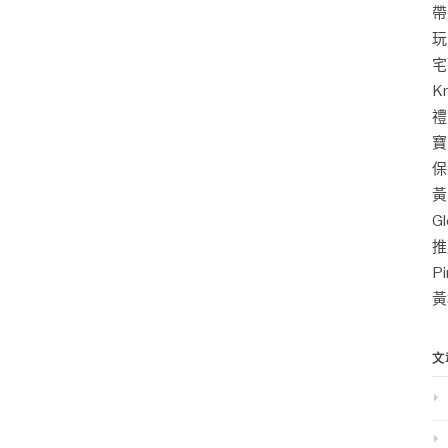
帶
玩
宅
K
禮
寶
保
黃
G
推
P
黃
文