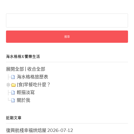
搜
尋
關
鍵
字:
海水格格X饗樂生活
展開全部
|
收合全部
海水格格旅歷表
[食]早餐吃什麼？
輕描淡寫
關於我
近期文章
復興航棧幸福烘焙屋
2026-07-12