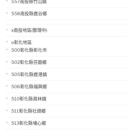
557南投縣竹山鎮
558南投縣鹿谷鄉
x南投地區(整理中)
o彰化地區
500彰化縣彰化市
502彰化縣芬園鄉
505彰化縣鹿港鎮
506彰化縣福興鄉
510彰化縣員林鎮
511彰化縣社頭鄉
513彰化縣埔心鄉