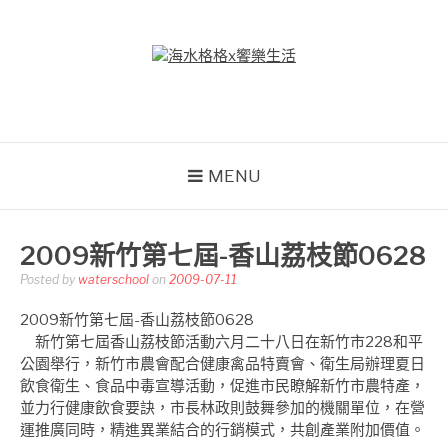
Skip
to
content
海水格格X饗樂生活
吃喝玩樂到處趴趴造
MENU
2009新竹第七屆-香山荔枝節0628
Posted by
waterschool
on
2009-07-11
2009新竹第七屆-香山荔枝節0628
新竹第七屆香山荔枝節活動六月二十八日在新竹市228和平
公園舉行，新竹市農會配合健康禽品特賣會、衛生局辦理夏日
飲食衛生、食品中毒宣導活動，促進市民瞭解新竹市農特產，
並力行健康飲食要訣，市長林政則鼓舞參加的機關單位，在營
運推廣同時，精進異業結合的行銷模式，共創產業附加價值。