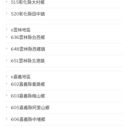
515彰化縣大村鄉
520彰化縣田中鎮
o雲林地區
636雲林縣台西鄉
648雲林縣西螺鎮
651雲林縣北港鎮
o嘉義地區
602嘉義縣番路鄉
603嘉義縣梅山鄉
605嘉義縣阿里山鄉
606嘉義縣中埔鄉