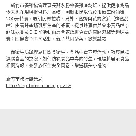
新竹市養雞協會理事長蘇永勝率養雞產銷班，提供健康禽品
今天也在現場提供料理品嚐，回饋市民以低於市價每份油雞
200元特賣，吸引民眾搶購。另外，蜜蜂與花的邂逅（蜂蜜品
嚐）由養蜂產銷班所生產的蜂蜜，提供蜂蜜供與會來賓品嚐；
趣味競賽及ＤＩＹ活動由農會家政班負責的闖關遊戲等趣味競
賽；四健會ＤＩＹ活動，親子共同參與，歡樂融融。
而衛生局辦理夏日飲食衛生、食品中毒宣導活動，教導民眾
選購食品的訣竅，如何防範食品中毒的發生，現場將展示食品
相關海報，並發放衛生安全問卷，贈送精美小禮物。
新竹市政府觀光局
http://dep-tourism.hccg.gov.tw