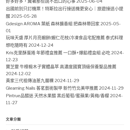
好多好多，藏著那些說不出口的心事
2025-06-04
出國前別只訂機票！特斯拉出行接送機更安心｜旅遊接送小提
醒
2025-05-28
Gdesign AROMA 葉紙 森林擴香組 把森林帶回家
2025-05-
01
玩味天盛 厚片月亮蝦餅(蝦仁花枝)冷凍食品宅配推薦 泰式料理
想吃隨時有
2024-12-24
Kris克里酥蛋捲 年節禮盒推薦 一口酥+爆餡禮盒組 必吃
2024-
12-23
寶芝靈 牛樟椴木子實體晶萃 高濃度國寶頂級保養聖品推薦
2024-12-02
黃家三代祖傳油蔥九層粿
2024-11-29
Gleaming Nails 茖茗藝術製甲 新竹竹北美甲推薦
2024-11-29
Pintrue品醋迷 天然水果醋 黑后葡萄/蜜蘋果/黃梅/香檬
2024-
11-27
文章分類