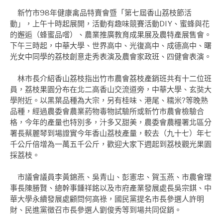
新竹市98年健康禽品特賣會暨「第七屆香山荔枝節活
動」，上午十時起展開，活動有趣味競賽活動DIY、蜜蜂與花
的邂逅（蜂蜜品嚐）、農業推廣教育成果展及農特產展售會。
下午三時起，中華大學、世界高中、光復高中、成德高中、曙
光女中同學的荔枝創意走秀表演及農會家政班、四健會表演。
林市長介紹香山荔枝指出竹市農會荔枝產銷班共有十二位班
員，荔枝果園分布在北二高香山交流道旁，中華大學、玄奘大
學附近。以黑葉品種為大宗，另有桂味、港尾、糯米?等晚熟
品種，經過農委會農業葯物毒物試驗所或新竹市農會檢驗合
格，今年的產量也特別多，汁多又甜美，農委會農糧署北區分
署長蔡麗琴到場證實今年香山荔枝產量，較去（九十七）年七
千公斤倍增為一萬五千公斤，歡迎大家下週起到荔枝觀光果園
採荔枝。
市議會議員李黃錦燕、吳青山、彭憲忠、賀玉燕、市農會理
事長陳勝賢、總幹事鍾祥銘以及市府產業發展處長吳宗錤、中
華大學永續發展處顧問何高祿，國民黨提名市長參選人許明
財、民進黨徵召市長參選人劉俊秀等到場共同促銷。