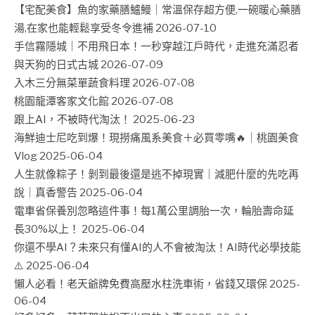
【宅配美食】魚的家藥膳鱸鰻｜常溫保存超方便,一碗暖心藥膳
湯,在家也能輕鬆享受冬令進補
2026-07-10
手信霧隱城｜不用飛日本！一秒穿越江戶時代，走進充滿忍者
與天狗的日式古城
2026-07-09
入木三分無菜單蔬食料理
2026-07-08
桃園龍潭客家文化館
2026-07-08
跟上AI，不被時代淘汰！
2025-06-23
海鮮迪士尼吃到爆！現撈痛風系美食＋必買零嘴🔥｜桃園美食
Vlog
2025-06-04
人生就像粽子！剝到最後還是逃不掉現實｜減肥什麼的先吃再
說｜真香警告
2025-06-04
電車省保養別忽略這件事！每1萬公里調胎一次，輪胎壽命延
長30%以上！
2025-06-04
你還不學AI？未來只有懂AI的人不會被淘汰！AI時代必學技能
⚠️
2025-06-04
懶人必看！老天爺牌免費高壓水柱洗車術，省錢又環保
2025-
06-04