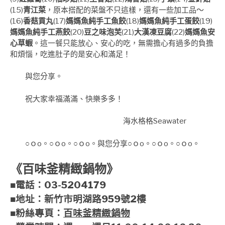
(15)
青江菜
，原本搭配的菜盤不只這樣，還有一些加工品～
(16)
香菇貢丸
(17)
媽媽魚純手工魚餃
(18)
媽媽魚純手工蛋餃
(19)
媽媽魚純手工燕餃
(20)
豆之味泡芙
(21)
大漢凍豆腐
(22)
媽媽魚安
心草蝦
。這一餐只能放心、安心的吃，無需擔心有過多的負擔
和煩惱，吃進肚子的是安心和滿足！
與
您分享。
祝大家幸福滿滿、快樂多多！
海水格格Seawater
○ｏo。○ｏo。○ｏo。與您分享○ｏo。○ｏo。○ｏo。
《百味釜精緻鍋物》
■電話：03-5204179
■地址：新竹市明湖路959號2樓
■粉絲專頁：
百味釜精緻鍋物