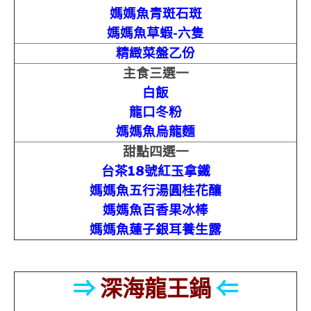
媽媽魚青斑石斑
媽媽魚草蝦-六隻
精緻菜盤乙份
主食三選一
白飯
龍口冬粉
媽媽魚烏龍麵
甜點四選一
台茶18號紅玉拿鐵
媽媽魚五行湯圓桂花釀
媽媽魚百香果冰棒
媽媽魚蓮子銀耳養生露
⇒
深海龍王鍋
⇐