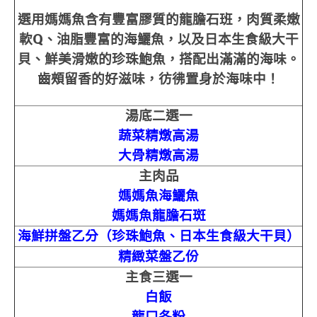
選用媽媽魚含有豐富膠質的龍膽石班，肉質柔嫩
軟Q、油脂豐富的海鱺魚，以及日本生食級大干
貝、鮮美滑嫩的珍珠鮑魚，搭配出滿滿的海味。
齒頰留香的好滋味，彷彿置身於海味中！
湯底二選一
蔬菜精燉高湯
大骨精燉高湯
主肉品
媽媽魚海鱺魚
媽媽魚龍膽石斑
海鮮拼盤乙分（珍珠鮑魚、日本生食級大干貝）
精緻菜盤乙份
主食三選一
白飯
龍口冬粉