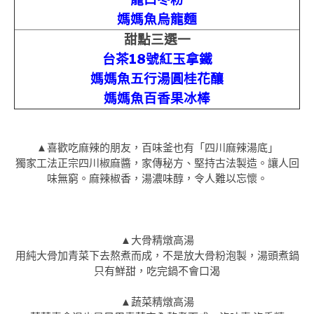
媽媽魚烏龍麵
甜點三選一
台茶18號紅玉拿鐵
媽媽魚五行湯圓桂花釀
媽媽魚百香果冰棒
▲喜歡吃麻辣的朋友，百味釜也有「四川麻辣湯底」
獨家工法正宗四川椒麻醬，家傳秘方、堅持古法製造。讓人回
味無窮。麻辣椒香，湯濃味醇，令人難以忘懷。
▲大骨精燉高湯
用純大骨加青菜下去熬煮而成，不是放大骨粉泡製，湯頭煮鍋
只有鮮甜，吃完鍋不會口渴
▲蔬菜精燉高湯