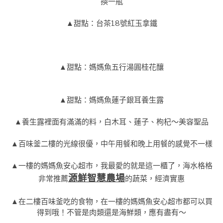
換一瓶
▲甜點：台茶18號紅玉拿鐵
▲甜點：媽媽魚五行湯圓桂花釀
▲甜點：媽媽魚蓮子銀耳養生露
▲養生露裡面有滿滿的料，白木耳、蓮子、枸杞～美容聖品
▲百味釜二樓的光線很優，中午用餐和晚上用餐的感覺不一樣
▲一樓的媽媽魚安心超市，我最愛的就是這一櫃了，海水格格
源鮮智慧農場
非常推薦
的蔬菜，經濟實惠
▲在二樓百味釜吃的食物，在一樓的媽媽魚安心超市都可以買
得到哦！不管是肉類還是海鮮類，應有盡有～