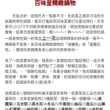
百味釜精緻鍋物
天氣太好，這個冬天一點都不冷，先前真正遇到冷涼的天
氣臨時想吃個鍋，當天打電話到百味釜要訂位還沒得訂，冬至
那天12/22下午四點多開車經過百味釜，想說現場候位應該有
機會，結果也是需要預定，啊～～～！啊～～～！就是想吃鍋
上一次
～就是想吃鍋～好懷念
品嚐媽媽魚的好味道，哦不～
媽媽魚不是魚，是百味釜精緻鍋物的「海鱺魚」和「龍膽石
斑」，選用的是媽媽魚安心超市的新鮮食材。
為了～就是要來吃鍋，我真的一星期前就打電話預訂，這天帶
海爸、海媽來用餐，我們點了三個鍋「鮮蝦石斑鍋」、「深海
龍王鍋」、「御路松阪鍋」，長輩牙齒較不好，魚肉類最適合
輕咀嚼，新鮮、軟嫩、美味、健康，松阪鍋的信功松阪豬肉較
彈牙，就留給年輕人(我)享用！
放眼望去～鍋物的材料幾乎都是原食物，就算是加工品也是很
優質的，光是菜盤就有15種蔬菜，我有一個一個數哦～(1)
高
麗菜
(2)
玉米筍
(3)
黑木耳
(4)
冬瓜
(5)
牛番茄
(6)
絲瓜
(7)
南瓜
(8)
山藥
(9)
紅蘿蔔
(10)
袖珍菇
(11)
生香菇
(12)
鴻喜菇
(13)
芋頭
(14)
金針菇