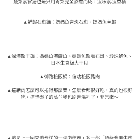
蔬菜素食湯也是只用青菜完全熬煮而成，沒味素.沒香精
▲鮮蝦石斑鍋：媽媽魚青斑石斑、媽媽魚草蝦
▲深海龍王鍋：媽媽魚海鱺魚、媽媽魚龍膽石斑、珍珠鮑魚、
日本生食級大干貝
▲御路松阪鍋：信功松阪豬肉
▲這豬肉怎麼可以捲得那麼美，怎麼看都很好吃，真的也很好
吃，連墊盤子的萵苣我也刷進湯裡了，非常嫩～
▲這是上一回來消費送的一張肉盤卷，多一盤「頂級澳洲牛肉