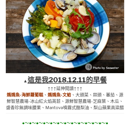
這是我2018.12.11的早餐
▲
↑↑↑延伸閱讀↑↑↑
媽媽魚-海鮮蘿蔔糕
、
媽媽魚-文蛤
、大頭菜、蒜頭、蕃茄、源
鮮智慧農場-冰山紅火焰萵苣、源鮮智慧農場-芝麻葉、木瓜、
盛香珍無調味腰果、Mantova噴霧式酪梨油、梨山蘋果高粱醋
●～●～●～●～●～●～●～●～●～●～●～●～●