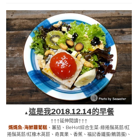
這是我2018.12.14的早餐
▲
↑↑↑延伸閱讀↑↑↑
媽媽魚-海鮮蘿蔔糕
、蕃茄、BeHot綜合生菜-綠捲鬚萵苣/紅
捲鬚萵苣/紅橡木萵苣、奇異果、香蕉、福記香鐵蛋(鵪鶉蛋)、