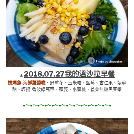
2018.07.27我的溫沙拉早餐
▲
媽媽魚-海鮮蘿蔔糕
、野薑花、玉米粒、藍莓、杏仁果、紫蘇
醋、輕揚-香波綠萵苣、蘿蔓、水蜜桃、義美無糖黑豆漿
●～●～●～●～●～●～●～●～●～●～●～●～●