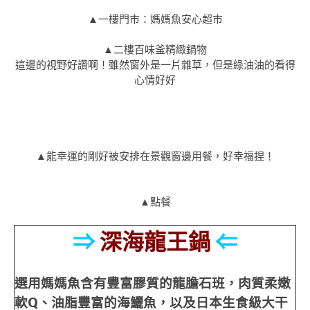
▲一樓門市：媽媽魚安心超市
▲二樓百味釜精緻鍋物
這邊的視野好讚啊！雖然窗外是一片雜草，但是綠油油的看得
心情好好
▲能幸運的剛好被安排在景觀窗邊用餐，好幸福捏！
▲點餐
⇒
深海龍王鍋
⇐
選用媽媽魚含有豐富膠質的龍膽石班，肉質柔嫩
軟Q、油脂豐富的海鱺魚，以及日本生食級大干