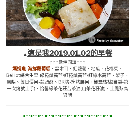
這是我2019.01.02的早餐
▲
↑↑↑延伸閱讀↑↑↑
媽媽魚-海鮮蘿蔔糕
、黑木耳、紅蘿蔔、地瓜、花椰菜、
BeHot綜合生菜-綠捲鬚萵苣/紅捲鬚萵苣/紅橡木萵苣、梨子、
鳳梨、每日優果-蒜頭酥、BK坊-窯烤腰果、
椒鹽核桃
(自製-第
一次烤就上手)、怡馨緣茶花莊苦茶油(山茶花籽油)、土鳳梨高
粱醋
●～●～●～●～●～●～●～●～●～●～●～●～●