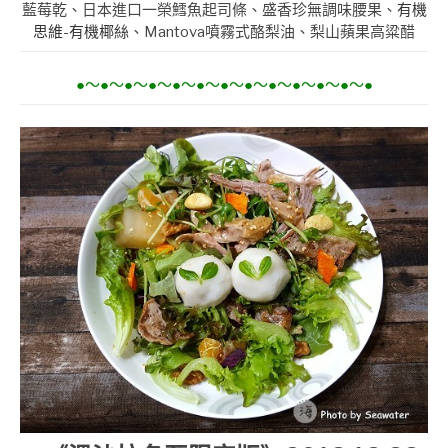
藍莓乾、日本進口一榮鱈魚起司條、盛香珍無調味腰果、
有機
思維-有機椰絲
、Mantova噴霧式酪梨油、梨山蘋果高粱醋
●～●～●～●～●～●～●～●～●～●～●～●～●