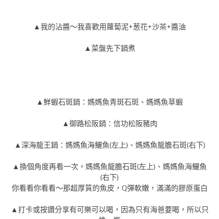
▲我的沾醬～我喜歡用蘿蔔泥+葱花+沙茶+醬油
▲菜盤先下鍋煮
▲鮮蝦石斑鍋：媽媽魚青斑石斑、媽媽魚草蝦
▲御路松阪鍋：信功松阪豬肉
▲深海龍王鍋：媽媽魚海鱺魚(左上)、媽媽魚龍膽石斑(右下)
▲換個角度再看一次，媽媽魚龍膽石斑(左上)、媽媽魚海鱺魚
(右下)
你看看你看看～那超厚質的魚皮，Q彈軟嫩，滿滿的膠原蛋白
▲打卡或按讚分享有可樂可以喝，因為只有海爸要喝，所以只