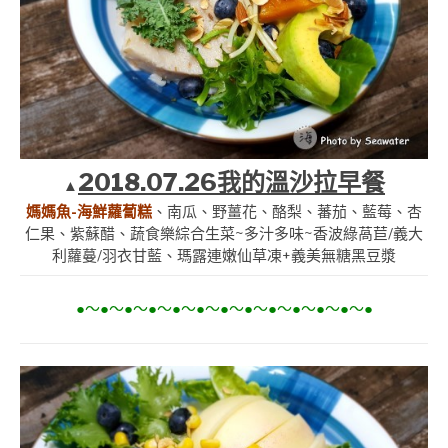
2018.07.26我的溫沙拉早餐
▲
媽媽魚-海鮮蘿蔔糕
、南瓜、野薑花、酪梨、蕃茄、藍莓、杏
仁果、紫蘇醋、蔬食樂綜合生菜~多汁多味~香波綠萵苣/義大
利蘿蔓/羽衣甘藍、瑪露連嫩仙草凍+義美無糖黑豆漿
●～●～●～●～●～●～●～●～●～●～●～●～●