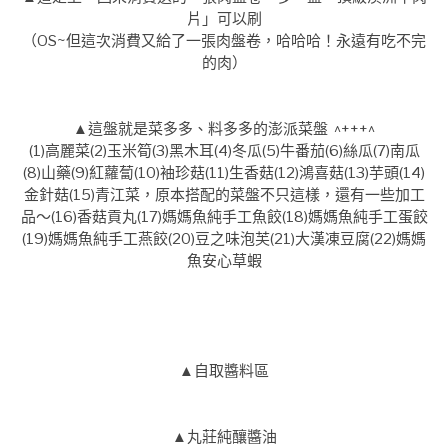
片」可以刷
（OS~但這次消費又給了一張肉盤卷，哈哈哈！永遠有吃不完
的肉）
▲這盤就是菜多多、料多多的澎派菜盤 ^+++^
(1)高麗菜(2)玉米筍(3)黑木耳(4)冬瓜(5)牛番茄(6)絲瓜(7)南瓜
(8)山藥(9)紅蘿蔔(10)袖珍菇(11)生香菇(12)鴻喜菇(13)芋頭(14)
金針菇(15)青江菜，原本搭配的菜盤不只這樣，還有一些加工
品～(16)香菇貢丸(17)媽媽魚純手工魚餃(18)媽媽魚純手工蛋餃
(19)媽媽魚純手工燕餃(20)豆之味泡芙(21)大漢凍豆腐(22)媽媽
魚安心草蝦
▲自取醬料區
▲丸莊純釀醬油