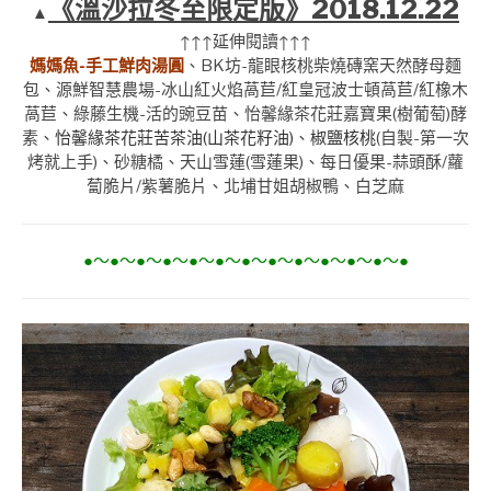
《溫沙拉冬至限定版》2018.12.22
▲
↑↑↑延伸閱讀↑↑↑
媽媽魚-手工鮮肉湯圓
、BK坊-龍眼核桃柴燒磚窯天然酵母麵
包、源鮮智慧農場-冰山紅火焰萵苣/紅皇冠波士頓萵苣/紅橡木
萵苣、綠藤生機-活的豌豆苗、怡馨緣茶花莊嘉寶果(樹葡萄)酵
素、
怡馨緣茶花莊苦茶油(山茶花籽油)
、
椒鹽核桃
(自製-第一次
烤就上手)、砂糖橘、天山雪蓮(雪蓮果)、每日優果-蒜頭酥/蘿
蔔脆片/紫薯脆片、北埔甘姐胡椒鴨、白芝麻
●～●～●～●～●～●～●～●～●～●～●～●～●