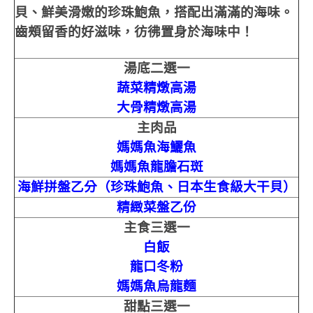
貝、鮮美滑嫩的珍珠鮑魚，搭配出滿滿的海味。
齒頰留香的好滋味，彷彿置身於海味中！
湯底二選一
蔬菜精燉高湯
大骨精燉高湯
主肉品
媽媽魚海鱺魚
媽媽魚龍膽石斑
海鮮拼盤乙分（珍珠鮑魚、日本生食級大干貝）
精緻菜盤乙份
主食三選一
白飯
龍口冬粉
媽媽魚烏龍麵
甜點三選一