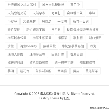
台灣影城之桃太郎村
城市文化新地標
夏日飲
天然紫地瓜粉
天然草本
奇亞籽
奇亞養生茶
寧峰
小提琴
忘憂森林
惡魔島
手信坊
新竹一日遊
新竹景點
新竹觀光工廠
日月貝
桃園機場周邊美食推薦
梅華城市公園
梅華生態菜園
檸檬茶
歌劇廳
湖口景點
濟生
濟生beauty
無糖茶飲
牛奶紫芋蒙布朗
珠海
珠海大劇院
珠海金台寺
田龜計畫
看海公園
福義軒餅舖
紅毛港遊憩區
統一觀光工廠
翔琪檸檬茶
芋頭
蓮花寺
象鼻財神廟
音樂廳
黃皮
鼠尾草茶
Copyright © 2026 海水格格x饗樂生活. All Rights Reserved.
Fashify Theme by
FRT
阿腸網頁設計