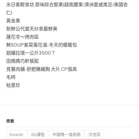
米日客輕食坊 原味綜合堅果(越南腰果/澳洲夏威夷豆/美國杏
仁)
黃金果
新鮮公代當天炒食最鮮美
蓮花寺～烤肉區
鮮SOUP紫菜蛋花湯-冬天的暖暖包
鋁罐拉環一公斤3500？
田媽媽巧軒餐館
覓饕肉舖-舒肥嫩雞胸 大片 CP值高
毛柿
枯里珍
標籤
beauty
diy課程
中國唯一海島歌
冷泡茶