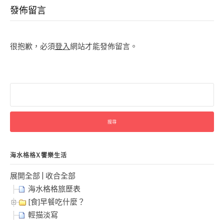
Reading
發佈留言
很抱歉，必須
登入
網站才能發佈留言。
搜
尋
關
鍵
字:
海水格格X饗樂生活
展開全部
|
收合全部
海水格格旅歷表
[食]早餐吃什麼？
輕描淡寫