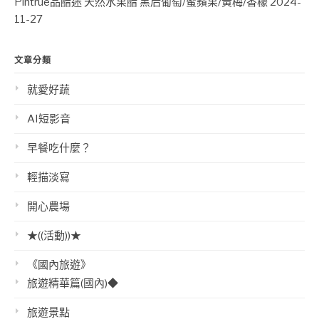
Pintrue品醋迷 天然水果醋 黑后葡萄/蜜蘋果/黃梅/香檬
2024-
11-27
文章分類
就愛好蔬
AI短影音
早餐吃什麼？
輕描淡寫
開心農場
★((活動))★
《國內旅遊》
旅遊精華篇(國內)◆
旅遊景點