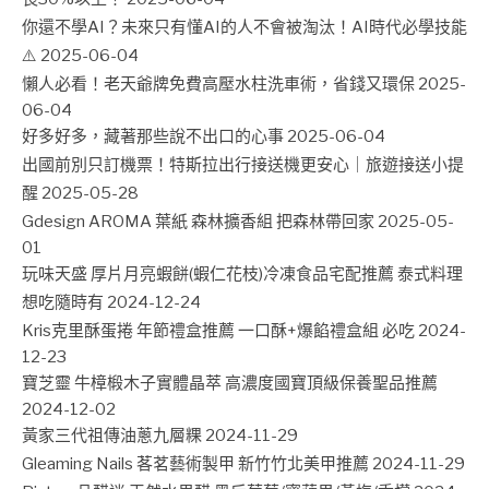
你還不學AI？未來只有懂AI的人不會被淘汰！AI時代必學技能
⚠️
2025-06-04
懶人必看！老天爺牌免費高壓水柱洗車術，省錢又環保
2025-
06-04
好多好多，藏著那些說不出口的心事
2025-06-04
出國前別只訂機票！特斯拉出行接送機更安心｜旅遊接送小提
醒
2025-05-28
Gdesign AROMA 葉紙 森林擴香組 把森林帶回家
2025-05-
01
玩味天盛 厚片月亮蝦餅(蝦仁花枝)冷凍食品宅配推薦 泰式料理
想吃隨時有
2024-12-24
Kris克里酥蛋捲 年節禮盒推薦 一口酥+爆餡禮盒組 必吃
2024-
12-23
寶芝靈 牛樟椴木子實體晶萃 高濃度國寶頂級保養聖品推薦
2024-12-02
黃家三代祖傳油蔥九層粿
2024-11-29
Gleaming Nails 茖茗藝術製甲 新竹竹北美甲推薦
2024-11-29