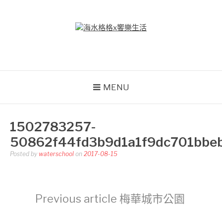
Skip
to
content
海水格格X饗樂生活
吃喝玩樂到處趴趴造
MENU
1502783257-
50862f44fd3b9d1a1f9dc701bbe
Posted by
waterschool
on
2017-08-15
Continue
Previous article
梅華城市公園