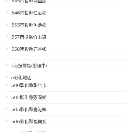
545南投縣埔里鎮
546南投縣仁愛鄉
555南投縣魚池鄉
557南投縣竹山鎮
558南投縣鹿谷鄉
x南投地區(整理中)
o彰化地區
500彰化縣彰化市
502彰化縣芬園鄉
505彰化縣鹿港鎮
506彰化縣福興鄉