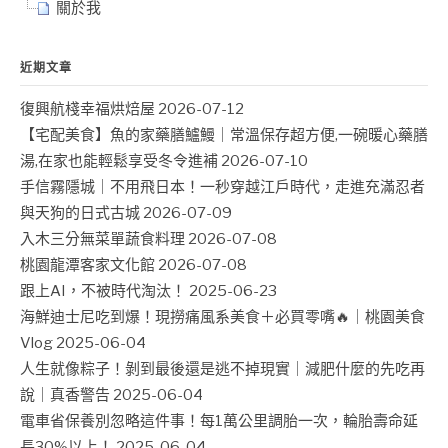
關於我
近期文章
復興航棧幸福烘焙屋
2026-07-12
【宅配美食】魚的家藥膳鱸鰻｜常溫保存超方便,一碗暖心藥膳
湯,在家也能輕鬆享受冬令進補
2026-07-10
手信霧隱城｜不用飛日本！一秒穿越江戶時代，走進充滿忍者
與天狗的日式古城
2026-07-09
入木三分無菜單蔬食料理
2026-07-08
桃園龍潭客家文化館
2026-07-08
跟上AI，不被時代淘汰！
2025-06-23
海鮮迪士尼吃到爆！現撈痛風系美食＋必買零嘴🔥｜桃園美食
Vlog
2025-06-04
人生就像粽子！剝到最後還是逃不掉現實｜減肥什麼的先吃再
說｜真香警告
2025-06-04
電車省保養別忽略這件事！每1萬公里調胎一次，輪胎壽命延
長30%以上！
2025-06-04