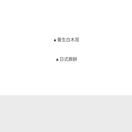
▲養生白木耳
▲日式厥餅