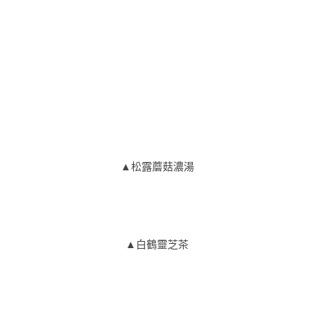
▲松露蘑菇濃湯
▲白鶴靈芝茶