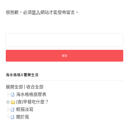
很抱歉，必須
登入
網站才能發佈留言。
搜
尋
關
鍵
字:
海水格格X饗樂生活
展開全部
|
收合全部
海水格格旅歷表
[食]早餐吃什麼？
輕描淡寫
關於我