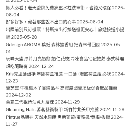
⚠️
2025-06-04
懶人必看！老天爺牌免費高壓水柱洗車術，省錢又環保
2025-
06-04
好多好多，藏著那些說不出口的心事
2025-06-04
出國前別只訂機票！特斯拉出行接送機更安心｜旅遊接送小提
醒
2025-05-28
Gdesign AROMA 葉紙 森林擴香組 把森林帶回家
2025-05-
01
玩味天盛 厚片月亮蝦餅(蝦仁花枝)冷凍食品宅配推薦 泰式料理
想吃隨時有
2024-12-24
Kris克里酥蛋捲 年節禮盒推薦 一口酥+爆餡禮盒組 必吃
2024-
12-23
寶芝靈 牛樟椴木子實體晶萃 高濃度國寶頂級保養聖品推薦
2024-12-02
黃家三代祖傳油蔥九層粿
2024-11-29
Gleaming Nails 茖茗藝術製甲 新竹竹北美甲推薦
2024-11-29
Pintrue品醋迷 天然水果醋 黑后葡萄/蜜蘋果/黃梅/香檬
2024-
11-27