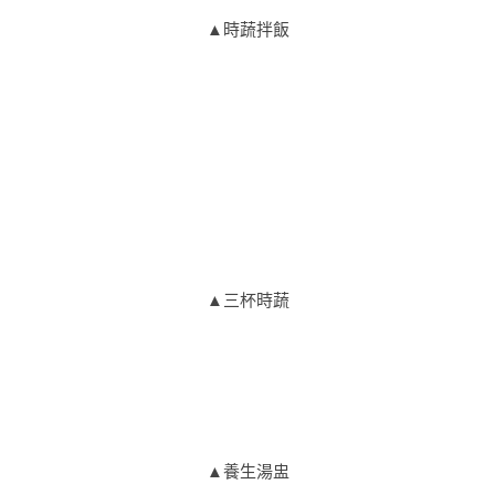
▲時蔬拌飯
▲三杯時蔬
▲養生湯盅