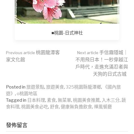
■桃園-日式神社
Continue
桃園龍潭客
手信霧隱城｜
Previous article
Next article
家文化館
不用飛日本！一秒穿越江
戶時代，走進充滿忍者與
Reading
天狗的日式古城
Posted in
旅遊景點
,
旅遊美食
,
325桃園縣龍潭鄉
,
《國內旅
遊》
,
o桃園地區
Tagged in
日本料理
,
素食
,
無菜單
,
桃園美食推薦
,
入木三分
,
蔬
食料理
,
桃園美食必吃
,
舒食
,
健康無負擔飲食
,
禪風餐廳
發佈留言