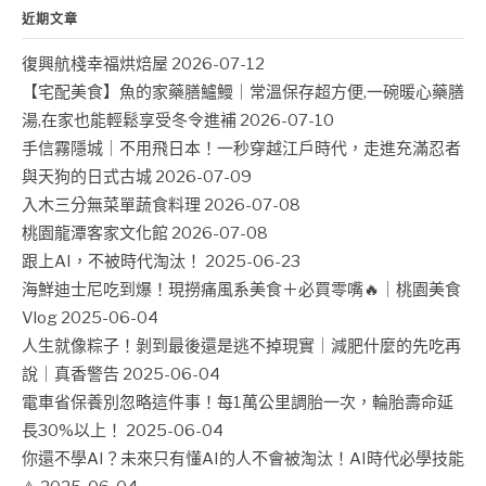
近期文章
復興航棧幸福烘焙屋
2026-07-12
【宅配美食】魚的家藥膳鱸鰻｜常溫保存超方便,一碗暖心藥膳
湯,在家也能輕鬆享受冬令進補
2026-07-10
手信霧隱城｜不用飛日本！一秒穿越江戶時代，走進充滿忍者
與天狗的日式古城
2026-07-09
入木三分無菜單蔬食料理
2026-07-08
桃園龍潭客家文化館
2026-07-08
跟上AI，不被時代淘汰！
2025-06-23
海鮮迪士尼吃到爆！現撈痛風系美食＋必買零嘴🔥｜桃園美食
Vlog
2025-06-04
人生就像粽子！剝到最後還是逃不掉現實｜減肥什麼的先吃再
說｜真香警告
2025-06-04
電車省保養別忽略這件事！每1萬公里調胎一次，輪胎壽命延
長30%以上！
2025-06-04
你還不學AI？未來只有懂AI的人不會被淘汰！AI時代必學技能