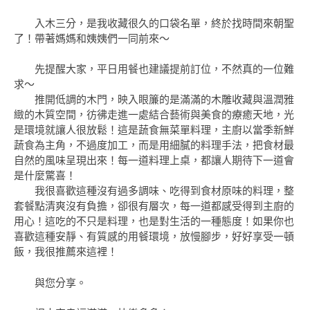
入木三分，是我收藏很久的口袋名單，終於找時間來朝聖
了！帶著媽媽和姨姨們一同前來～
先提醒大家，平日用餐也建議提前訂位，不然真的一位難
求～
推開低調的木門，映入眼簾的是滿滿的木雕收藏與溫潤雅
緻的木質空間，彷彿走進一處結合藝術與美食的療癒天地，光
是環境就讓人很放鬆！這是蔬食無菜單料理，主廚以當季新鮮
蔬食為主角，不過度加工，而是用細膩的料理手法，把食材最
自然的風味呈現出來！每一道料理上桌，都讓人期待下一道會
是什麼驚喜！
我很喜歡這種沒有過多調味、吃得到食材原味的料理，整
套餐點清爽沒有負擔，卻很有層次，每一道都感受得到主廚的
用心！這吃的不只是料理，也是對生活的一種態度！如果你也
喜歡這種安靜、有質感的用餐環境，放慢腳步，好好享受一頓
飯，我很推薦來這裡！
與您分享。