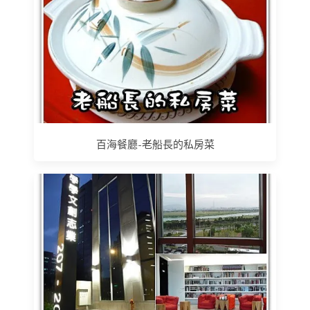
百海餐廳-老船長的私房菜