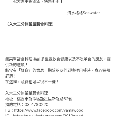
祝大家幸福滿滿、快樂多多！
海水格格Seawater
〈
入木三分無菜單蔬食料理
〉
無菜單舒食料理 為許多重視飲食健康以及不吃葷食的朋友，提
供新的選項！
蔬食有「舒食」的意思，期望朋友們到這裡用餐時，身心靈都
舒適！
在這裡，蔬食也可以很不一樣！
入木三分無菜單蔬食料理
地址：
桃園市龍潭區龍星里新龍路62號
預約電話：03-4790220
FB：
https://www.facebook.com/yamawood