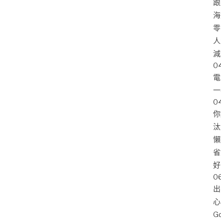
跟
海
零
人
減
0
電
一
0
你
汰
懶
省
好
0
出
心
G