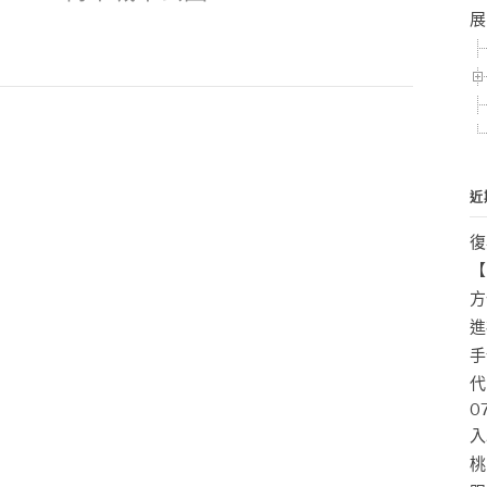
展
近
復
【
方
進
手
代
0
入
桃