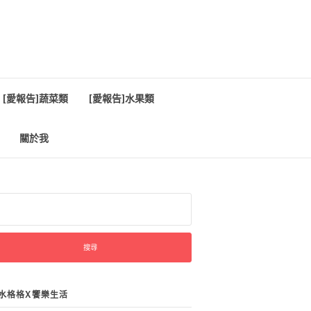
[愛報告]蔬菜類
[愛報告]水果類
關於我
:
水格格X饗樂生活