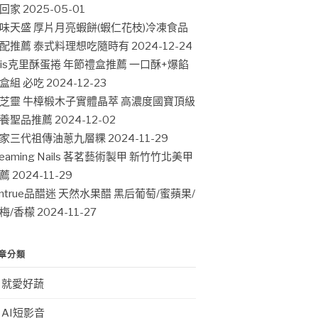
回家
2025-05-01
味天盛 厚片月亮蝦餅(蝦仁花枝)冷凍食品
配推薦 泰式料理想吃隨時有
2024-12-24
ris克里酥蛋捲 年節禮盒推薦 一口酥+爆餡
盒組 必吃
2024-12-23
芝靈 牛樟椴木子實體晶萃 高濃度國寶頂級
養聖品推薦
2024-12-02
家三代祖傳油蔥九層粿
2024-11-29
leaming Nails 茖茗藝術製甲 新竹竹北美甲
薦
2024-11-29
intrue品醋迷 天然水果醋 黑后葡萄/蜜蘋果/
梅/香檬
2024-11-27
章分類
就愛好蔬
AI短影音