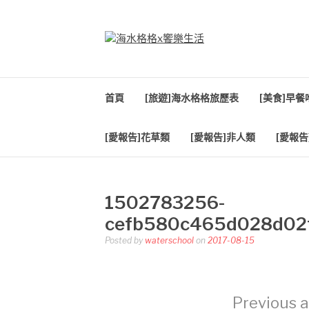
Skip
to
content
海水格格X饗樂生
吃喝玩樂到處趴趴造
首頁
[旅遊]海水格格旅歷表
[美食]早
[愛報告]花草類
[愛報告]非人類
[愛報告
1502783256-
cefb580c465d028d02
Posted by
waterschool
on
2017-08-15
Previous a