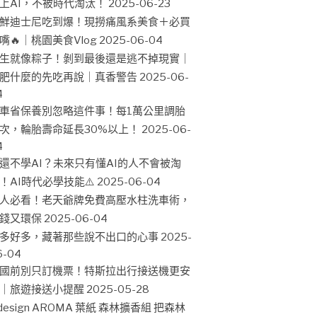
上AI，不被時代淘汰！
2025-06-23
鮮迪士尼吃到爆！現撈痛風系美食＋必買
嘴🔥｜桃園美食Vlog
2025-06-04
生就像粽子！剝到最後還是逃不掉現實｜
肥什麼的先吃再說｜真香警告
2025-06-
4
車省保養別忽略這件事！每1萬公里調胎
次，輪胎壽命延長30%以上！
2025-06-
4
還不學AI？未來只有懂AI的人不會被淘
！AI時代必學技能⚠️
2025-06-04
人必看！老天爺牌免費高壓水柱洗車術，
錢又環保
2025-06-04
多好多，藏著那些說不出口的心事
2025-
6-04
國前別只訂機票！特斯拉出行接送機更安
｜旅遊接送小提醒
2025-05-28
design AROMA 葉紙 森林擴香組 把森林