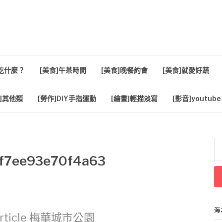
活
餐吃什麼？
[美食]午茶時間
[美食]晚餐約會
[美食]就愛好蔬
]其他類
[勞作]DIY手指運動
[繪畫]輕描淡寫
[影音]youtube
搜
尋
f7ee93e70f4a63
關
鍵
字
海
rticle
梅華城市公園