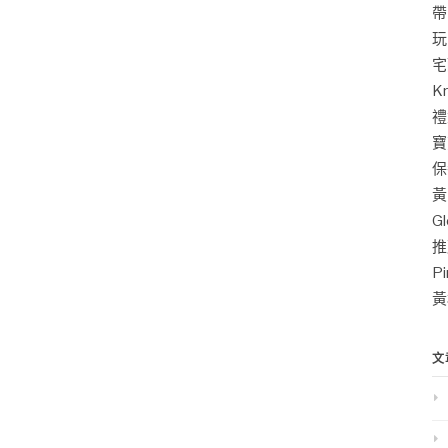
帶
玩
宅
K
禮
寶
保
黃
G
推
P
黃
文