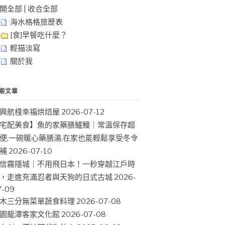
開全部
|
收合全部
海水格格旅歷表
[食]早餐吃什麼？
輕描淡寫
關於我
期文章
興航棧幸福烘焙屋
2026-07-12
宅配美食】魚的家藥膳鱸鰻｜常溫保存超
便,一碗暖心藥膳湯,在家也能輕鬆享受冬令
補
2026-07-10
信霧隱城｜不用飛日本！一秒穿越江戶時
，走進充滿忍者與天狗的日式古城
2026-
7-09
木三分無菜單蔬食料理
2026-07-08
園龍潭客家文化館
2026-07-08