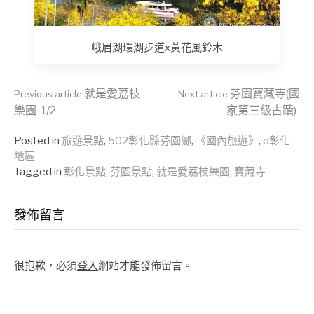
峨眉湖環湖步道x黃花風鈴木
Continue
就是愛荔枝
芬園寶藏寺(國
Previous article
Next article
樂園-1/2
家第三級古蹟)
Reading
Posted in
旅遊景點
,
502彰化縣芬園鄉
,
《國內旅遊》
,
o彰化
地區
Tagged in
彰化景點
,
芬園景點
,
就是愛荔枝樂園
,
寶藏寺
發佈留言
很抱歉，必須
登入
網站才能發佈留言。