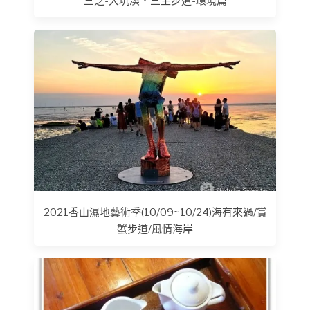
三芝-大坑溪．三生步道-環境篇
2021香山濕地藝術季(10/09~10/24)海有來過/賞
蟹步道/風情海岸