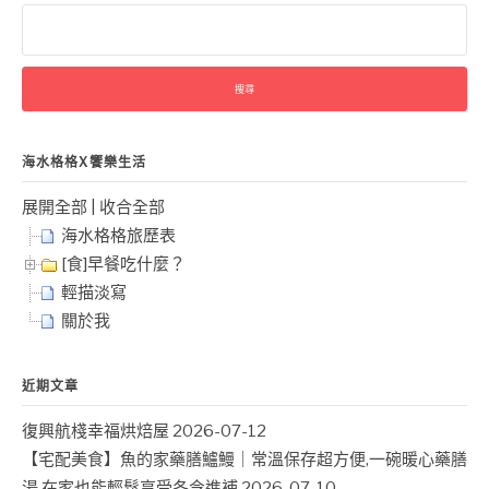
搜
尋
關
鍵
字:
海水格格X饗樂生活
展開全部
|
收合全部
海水格格旅歷表
[食]早餐吃什麼？
輕描淡寫
關於我
近期文章
復興航棧幸福烘焙屋
2026-07-12
【宅配美食】魚的家藥膳鱸鰻｜常溫保存超方便,一碗暖心藥膳
湯,在家也能輕鬆享受冬令進補
2026-07-10