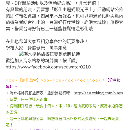
餐、DIY體驗活動以及活動紀念品），非常超值！
有興趣的朋友，要留意「彰化主題式觀光巴士」活動網站公佈
的即時報名資訊，如果來不及報名，也可以透過彰化縣與縣內
旅遊業者結合推出的「台灣好行鹿港線、鹿港大城線」旅遊套
票，搭乘台灣好行巴士一樣能輕鬆暢遊彰化哦！
在此也希望大家互相分享各地的玩耍樂趣！
祝福大家 身體健康 萬事如意
歡迎加入海水格格的粉絲團！按「讚」
https://www.facebook.com/seawater0210
○ｏo。【創作草堂】○ｏo。○ｏo。○ｏo。○ｏo。○ｏo。
。【分享報
導】 。
。
海水格格行腳旅歷表
．旅遊景點行程．
http://sea.xxking.com/plays
。
玩耍，是一件迷人的事！
。
從籌劃到成行，玩耍中的人、事、物，經由我的眼睛，成為永遠難忘
的回憶，
。
這一份感動與您分享。請您跟著海水格格的玩耍遊記，一起去玩耍
吧！