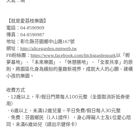
天氣：晴
【就是愛荔枝樂園】
電話：04-8590909
傳真：04-8590987
地址：彰化縣芬園鄉中山路167號
網址：
http://alicegarden.mmweb.tw
以「孵
FB粉絲團：
https://www.facebook.com/litchigardenpark
夢基地」、
「未來樂園」、「休憩勝地」、「全家共享」的原
則，將園區化身為繽紛的童趣新視界，成就大人的心願、建構
小孩的樂園。
收費方式
．12歲以上，平/假日門票每人100元整（全面取消折抵券使
用）
6歲以上、未滿12歲兒童，平日免費/假日每人30元整
．
免費：芬園鄉民（1人1證件），身心障礙人士及1位愛心陪
．
同，未滿6歲幼兒（請出示健保卡）