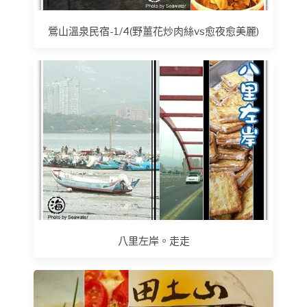
鶯山溫泉民宿-1/4(野薑花炒肉絲vs愈夜愈美麗)
八里左岸。走走