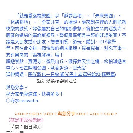
「就是愛荔枝樂園」以「孵夢基地」、「未來樂園」、
「休憩勝地」、「全家共享」的構想，讓來到這裡的人們能夠
快樂的歡笑，發覺屬於自己的繽紛夢想，擁抱生命的活動力。
園區內繽紛的童趣新視界，整個園區都是拍照的好場景啊！不
論是大朋友或小朋友，想要用餐、遊玩、體訓、DIY教學…
等，可在此安排一個快樂的週末假期，還有還有，別忘了來一
支有果肉的「荔枝冰棒」哦！
順遊景點：寶藏寺、微熱山丘、猴探井天空之橋、松柏嶺遊客
中心、七星陣地公園、茶香步道、受天宮
延伸閱讀：
陽光彰化一日遊 觀光巴士幸福送給您(精華篇)
就是愛荔枝樂園-1/2
與
您分享。
祝大家幸福滿滿、快樂多多！
◎海水seawater
○ｏo。○ｏo。○ｏo。與您分享○ｏo。○ｏo。○ｏo。
〈就是愛荔枝樂園〉
時間
：假日隨走