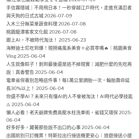
手信霧隱城｜不用飛日本！一秒穿越江戶時代，走進充滿忍者
與天狗的日式古城
2026-07-09
入木三分無菜單蔬食料理
2026-07-08
桃園龍潭客家文化館
2026-07-08
跟上AI，不被時代淘汰！
2025-06-23
海鮮迪士尼吃到爆！現撈痛風系美食＋必買零嘴🔥｜桃園美食
Vlog
2025-06-04
人生就像粽子！剝到最後還是逃不掉現實｜減肥什麼的先吃再
說｜真香警告
2025-06-04
電車省保養別忽略這件事！每1萬公里調胎一次，輪胎壽命延
長30%以上！
2025-06-04
你還不學AI？未來只有懂AI的人不會被淘汰！AI時代必學技能
⚠️
2025-06-04
懶人必看！老天爺牌免費高壓水柱洗車術，省錢又環保
2025-
06-04
好多好多，藏著那些說不出口的心事
2025-06-04
出國前別只訂機票！特斯拉出行接送機更安心｜旅遊接送小提