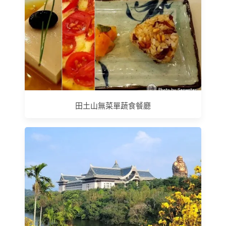
田土山無菜單蔬食餐廳