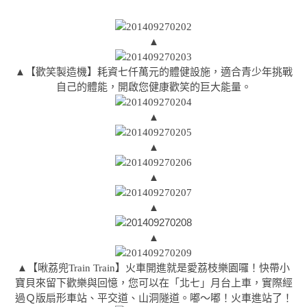
▲
▲【歡笑製造機】耗資七仟萬元的體健設施，適合青少年挑戰
自己的體能，開啟您健康歡笑的巨大能量。
▲
▲
▲
▲
▲
▲【啾荔兜Train Train】火車開進就是愛荔枝樂園囉！快帶小
寶貝來留下歡樂與回憶，您可以在「北七」月台上車，實際經
過Ｑ版扇形車站、平交道、山洞隧道。嘟～嘟！火車進站了！