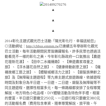
▲
▲
▲
2014彰化主題式觀光巴士活動「陽光彰化行．幸福送給您」
已連續五年舉辦彰化觀光
◎活動網址：
http://chbus.emmm.tw
巴士活動，每年活動期間民眾皆踴躍報名，許多民眾也透過活
動看見不一樣的彰化之美，今年彰化縣政府一口氣推出【農遊
花壇新花漾】、【田中二水織襪趣】、【樂遊農家尋童之
旅】、【浮水蓮花自然之旅】、【健康綠動創意之旅】、【織
襪故鄉工藝之旅】、【體驗城鄉活力之旅】、【銀髮族樂齡之
旅】及【無障礙主題遊程】等九條主題式旅遊路線，依據遊程
時間及對象分為半日遊、一日遊、二日遊、銀髮及無障礙等不
同主題遊程，選擇性相當多元，每一條路線都安排了全程導覽
解說、地方特色小吃品嚐、DIY體驗活動及特色伴手禮，相當
的豐富，半日遊只要繳交250元、一日遊行程只要繳交380元
的活動報名費（費用包含車資、隨車導覽解說、旅平險、午