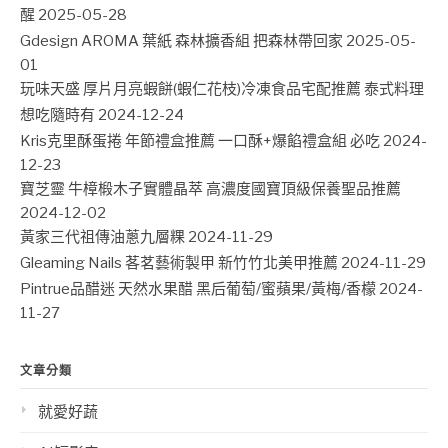
醒
2025-05-28
Gdesign AROMA 葉紙 森林擴香組 把森林帶回家
2025-05-
01
玩味天盛 厚片月亮蝦餅(蝦仁花枝)冷凍食品宅配推薦 泰式料理
想吃隨時有
2024-12-24
Kris克里酥蛋捲 年節禮盒推薦 一口酥+爆餡禮盒組 必吃
2024-
12-23
寶芝靈 牛樟椴木子實體晶萃 高濃度國寶頂級保養聖品推薦
2024-12-02
黃家三代祖傳油蔥九層粿
2024-11-29
Gleaming Nails 茖茗藝術製甲 新竹竹北美甲推薦
2024-11-29
Pintrue品醋迷 天然水果醋 黑后葡萄/蜜蘋果/黃梅/香檬
2024-
11-27
文章分類
就愛好蔬