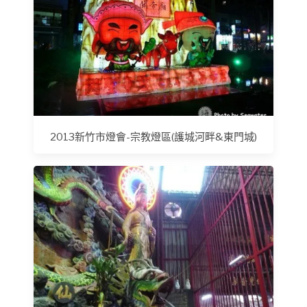
2013新竹市燈會-宗教燈區(護城河畔&東門城)