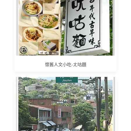
懷舊人文小吃-ㄤ咕麵