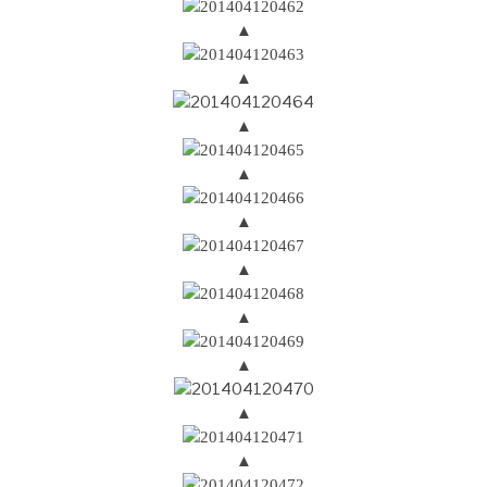
▲
▲
▲
▲
▲
▲
▲
▲
▲
▲