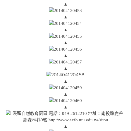
▲
▲
▲
▲
▲
▲
▲
▲
▲
▲