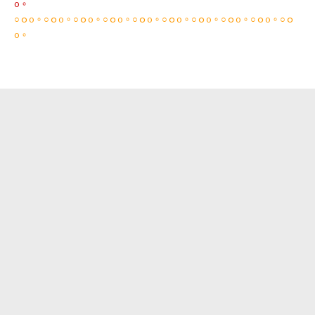
o。
○ｏo。○ｏo。○ｏo。○ｏo。○ｏo。○ｏo。○ｏo。○ｏo。○ｏo。○ｏ
o。