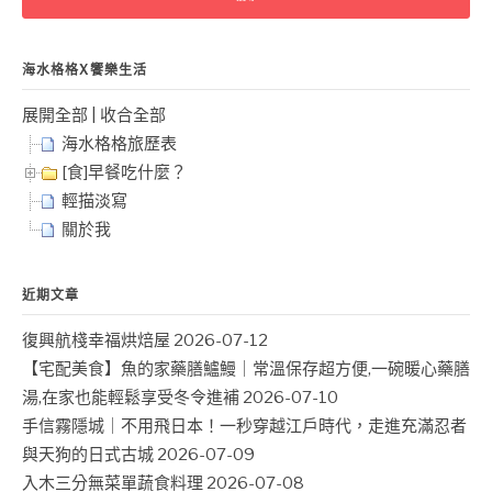
字:
海水格格X饗樂生活
展開全部
|
收合全部
海水格格旅歷表
[食]早餐吃什麼？
輕描淡寫
關於我
近期文章
復興航棧幸福烘焙屋
2026-07-12
【宅配美食】魚的家藥膳鱸鰻｜常溫保存超方便,一碗暖心藥膳
湯,在家也能輕鬆享受冬令進補
2026-07-10
手信霧隱城｜不用飛日本！一秒穿越江戶時代，走進充滿忍者
與天狗的日式古城
2026-07-09
入木三分無菜單蔬食料理
2026-07-08