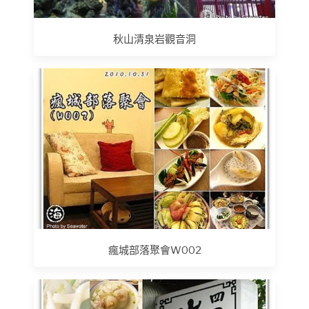
秋山清泉岩觀音洞
瘋城部落聚會W002