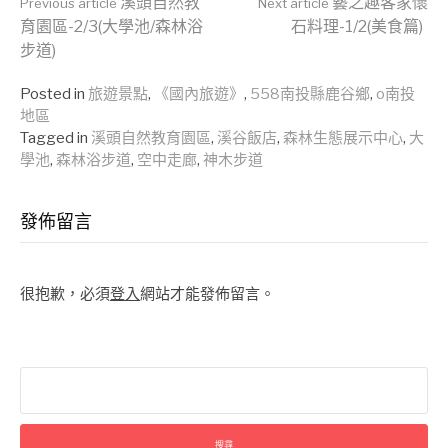
Continue
溪頭自然教
藝之趣客家懷
Previous article
Next article
育園區-2/3(大學池/森林浴
石料理-1/2(美食篇)
步道)
Reading
Posted in
旅遊景點
,
《國內旅遊》
,
558南投縣鹿谷鄉
,
o南投
地區
Tagged in
溪頭自然教育園區
,
溪谷飯店
,
森林生態展示中心
,
大
學池
,
森林浴步道
,
空中走廊
,
神木步道
發佈留言
很抱歉，必須
登入
網站才能發佈留言。
搜
尋
關
鍵