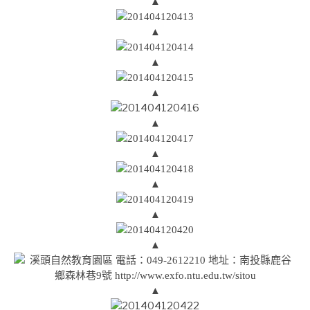
▲
▲
▲
▲
▲
▲
▲
▲
▲
▲