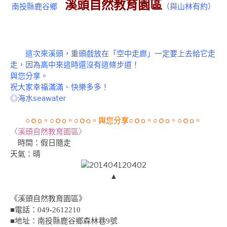
溪頭自然教育園區
南投縣鹿谷鄉
（
與山林有約
）
這次來溪頭，重頭戲放在「空中走廊」一定要上去給它走
走，因為高中來這時還沒有這條步道！
與
您分享。
祝大家幸福滿滿、快樂多多！
◎海水seawater
○ｏo。○ｏo。○ｏo。與您分享○ｏo。○ｏo。○ｏo。
〈溪頭自然教育園區〉
時間
：假日隨走
天氣：晴
▲
《
溪頭自然教育園區》
■電話：049-2612210
■
地址：南投縣鹿谷鄉森林巷9號