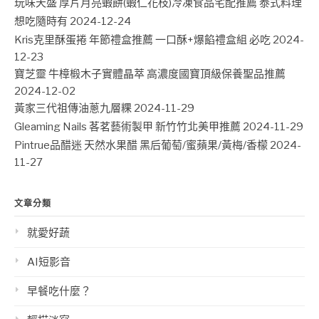
玩味天盛 厚片月亮蝦餅(蝦仁花枝)冷凍食品宅配推薦 泰式料理
想吃隨時有
2024-12-24
Kris克里酥蛋捲 年節禮盒推薦 一口酥+爆餡禮盒組 必吃
2024-
12-23
寶芝靈 牛樟椴木子實體晶萃 高濃度國寶頂級保養聖品推薦
2024-12-02
黃家三代祖傳油蔥九層粿
2024-11-29
Gleaming Nails 茖茗藝術製甲 新竹竹北美甲推薦
2024-11-29
Pintrue品醋迷 天然水果醋 黑后葡萄/蜜蘋果/黃梅/香檬
2024-
11-27
文章分類
就愛好蔬
AI短影音
早餐吃什麼？