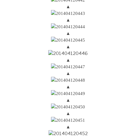
▲
▲
▲
▲
▲
▲
▲
▲
▲
▲