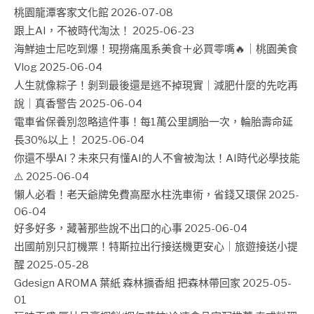
桃園龍潭客家文化館
2026-07-08
跟上AI，不被時代淘汰！
2025-06-23
海鮮迪士尼吃到爆！現撈痛風系美食＋必買零嘴🔥｜桃園美食
Vlog
2025-06-04
人生就像粽子！剝到最後還是逃不掉現實｜減肥什麼的先吃再
說｜真香警告
2025-06-04
電車省保養別忽略這件事！每1萬公里調胎一次，輪胎壽命延
長30%以上！
2025-06-04
你還不學AI？未來只有懂AI的人不會被淘汰！AI時代必學技能
⚠️
2025-06-04
懶人必看！老天爺牌免費高壓水柱洗車術，省錢又環保
2025-
06-04
好多好多，藏著那些說不出口的心事
2025-06-04
出國前別只訂機票！特斯拉出行接送機更安心｜旅遊接送小提
醒
2025-05-28
Gdesign AROMA 葉紙 森林擴香組 把森林帶回家
2025-05-
01