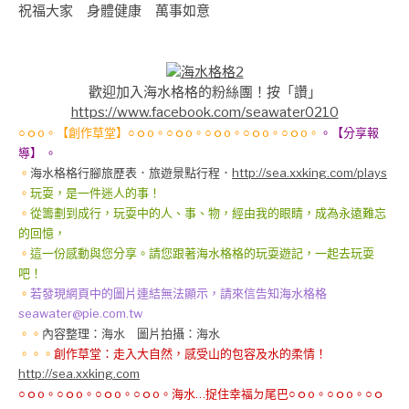
祝福大家 身體健康 萬事如意
歡迎加入海水格格的粉絲團！按「讚」
https://www.facebook.com/seawater0210
○ｏo。【創作草堂】○ｏo。○ｏo。○ｏo。○ｏo。○ｏo。
。【分享報
導】 。
。
海水格格行腳旅歷表
．旅遊景點行程．
http://sea.xxking.com/plays
。
玩耍，是一件迷人的事！
。
從籌劃到成行，玩耍中的人、事、物，經由我的眼睛，成為永遠難忘
的回憶，
。
這一份感動與您分享。請您跟著海水格格的玩耍遊記，一起去玩耍
吧！
。
若發現網頁中的圖片連結無法顯示，請來信告知海水格格
seawater@pie.com.tw
。。
內容整理：海水 圖片拍攝：海水
。。。
創作草堂：走入大自然，感受山的包容及水的柔情！
http://sea.xxking.com
○ｏo。○ｏo。○ｏo。○ｏo。海水…捉住幸福ㄉ尾巴○ｏo。○ｏo。○ｏ