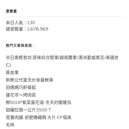
瀏覽量
本日人氣：130
總瀏覽量：1,678,969
熱門文章與頁面︰
米日客輕食坊 原味綜合堅果(越南腰果/澳洲夏威夷豆/美國杏
仁)
黃金果
新鮮公代當天炒食最鮮美
田媽媽巧軒餐館
蓮花寺～烤肉區
鮮SOUP紫菜蛋花湯-冬天的暖暖包
鋁罐拉環一公斤3500？
覓饕肉舖-舒肥嫩雞胸 大片 CP值高
毛柿