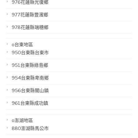
976花蓮縣光復鄉
977花蓮縣豐濱鄉
978花蓮縣瑞穗鄉
o台東地區
950台東縣台東市
951台東縣綠島鄉
954台東縣卑南鄉
956台東縣關山鎮
961台東縣成功鎮
o澎湖地區
880澎湖縣馬公市