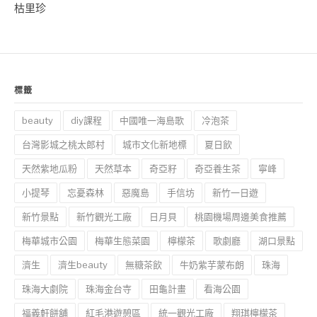
枯里珍
標籤
beauty
diy課程
中國唯一海島歌
冷泡茶
台灣影城之桃太郎村
城市文化新地標
夏日飲
天然紫地瓜粉
天然草本
奇亞籽
奇亞養生茶
寧峰
小提琴
忘憂森林
惡魔島
手信坊
新竹一日遊
新竹景點
新竹觀光工廠
日月貝
桃園機場周邊美食推薦
梅華城市公園
梅華生態菜園
檸檬茶
歌劇廳
湖口景點
濟生
濟生beauty
無糖茶飲
牛奶紫芋蒙布朗
珠海
珠海大劇院
珠海金台寺
田龜計畫
看海公園
福義軒餅舖
紅毛港遊憩區
統一觀光工廠
翔琪檸檬茶