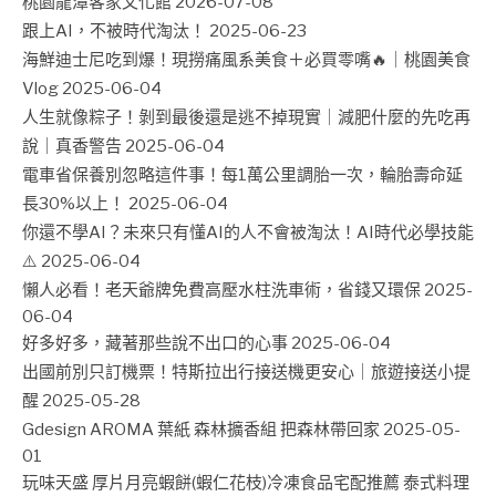
桃園龍潭客家文化館
2026-07-08
跟上AI，不被時代淘汰！
2025-06-23
海鮮迪士尼吃到爆！現撈痛風系美食＋必買零嘴🔥｜桃園美食
Vlog
2025-06-04
人生就像粽子！剝到最後還是逃不掉現實｜減肥什麼的先吃再
說｜真香警告
2025-06-04
電車省保養別忽略這件事！每1萬公里調胎一次，輪胎壽命延
長30%以上！
2025-06-04
你還不學AI？未來只有懂AI的人不會被淘汰！AI時代必學技能
⚠️
2025-06-04
懶人必看！老天爺牌免費高壓水柱洗車術，省錢又環保
2025-
06-04
好多好多，藏著那些說不出口的心事
2025-06-04
出國前別只訂機票！特斯拉出行接送機更安心｜旅遊接送小提
醒
2025-05-28
Gdesign AROMA 葉紙 森林擴香組 把森林帶回家
2025-05-
01
玩味天盛 厚片月亮蝦餅(蝦仁花枝)冷凍食品宅配推薦 泰式料理