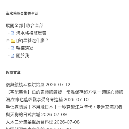
字:
海水格格X饗樂生活
展開全部
|
收合全部
海水格格旅歷表
[食]早餐吃什麼？
輕描淡寫
關於我
近期文章
復興航棧幸福烘焙屋
2026-07-12
【宅配美食】魚的家藥膳鱸鰻｜常溫保存超方便,一碗暖心藥膳
湯,在家也能輕鬆享受冬令進補
2026-07-10
手信霧隱城｜不用飛日本！一秒穿越江戶時代，走進充滿忍者
與天狗的日式古城
2026-07-09
入木三分無菜單蔬食料理
2026-07-08