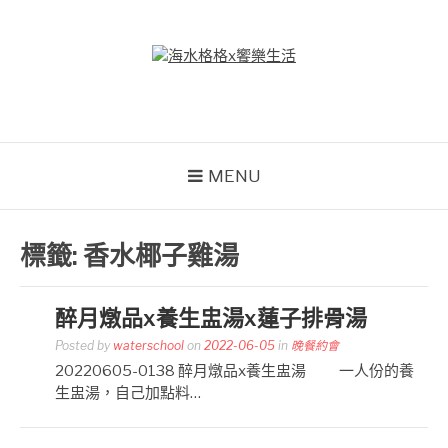
Skip
to
content
海水格格X饗樂生活
吃喝玩樂到處趴趴造
MENU
標籤:
香水椰子雞湯
醉月燉品x養生盅湯x蓮子排骨湯
Posted by
waterschool
on
2022-06-05
in
晚餐約會
20220605-0138 醉月燉品x養生盅湯 一人份的養
生盅湯，自己加點料…