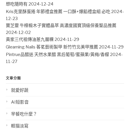
想吃隨時有
2024-12-24
Kris克里酥蛋捲 年節禮盒推薦 一口酥+爆餡禮盒組 必吃
2024-
12-23
寶芝靈 牛樟椴木子實體晶萃 高濃度國寶頂級保養聖品推薦
2024-12-02
黃家三代祖傳油蔥九層粿
2024-11-29
Gleaming Nails 茖茗藝術製甲 新竹竹北美甲推薦
2024-11-29
Pintrue品醋迷 天然水果醋 黑后葡萄/蜜蘋果/黃梅/香檬
2024-
11-27
文章分類
就愛好蔬
AI短影音
早餐吃什麼？
輕描淡寫