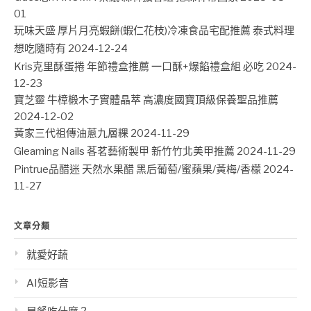
01
玩味天盛 厚片月亮蝦餅(蝦仁花枝)冷凍食品宅配推薦 泰式料理
想吃隨時有
2024-12-24
Kris克里酥蛋捲 年節禮盒推薦 一口酥+爆餡禮盒組 必吃
2024-
12-23
寶芝靈 牛樟椴木子實體晶萃 高濃度國寶頂級保養聖品推薦
2024-12-02
黃家三代祖傳油蔥九層粿
2024-11-29
Gleaming Nails 茖茗藝術製甲 新竹竹北美甲推薦
2024-11-29
Pintrue品醋迷 天然水果醋 黑后葡萄/蜜蘋果/黃梅/香檬
2024-
11-27
文章分類
就愛好蔬
AI短影音