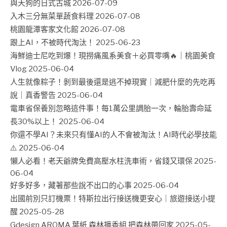
與天狗的日式古城
2026-07-09
入木三分無菜單蔬食料理
2026-07-08
桃園龍潭客家文化館
2026-07-08
跟上AI，不被時代淘汰！
2025-06-23
海鮮迪士尼吃到爆！現撈痛風系美食＋必買零嘴🔥｜桃園美食
Vlog
2025-06-04
人生就像粽子！剝到最後還是逃不掉現實｜減肥什麼的先吃再
說｜真香警告
2025-06-04
電車省保養別忽略這件事！每1萬公里調胎一次，輪胎壽命延
長30%以上！
2025-06-04
你還不學AI？未來只有懂AI的人不會被淘汰！AI時代必學技能
⚠️
2025-06-04
懶人必看！老天爺牌免費高壓水柱洗車術，省錢又環保
2025-
06-04
好多好多，藏著那些說不出口的心事
2025-06-04
出國前別只訂機票！特斯拉出行接送機更安心｜旅遊接送小提
醒
2025-05-28
Gdesign AROMA 葉紙 森林擴香組 把森林帶回家
2025-05-