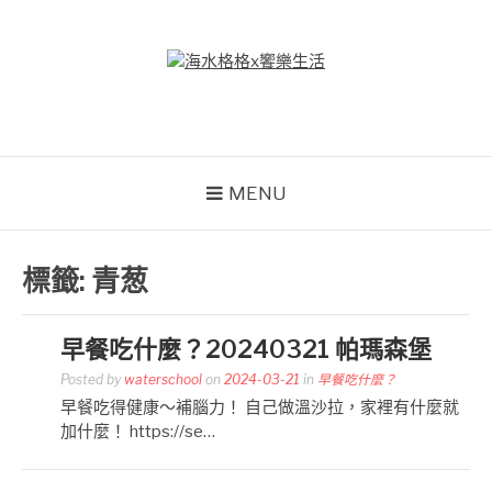
Skip
to
content
海水格格X饗樂生活
吃喝玩樂到處趴趴造
MENU
標籤:
青葱
早餐吃什麼？20240321 帕瑪森堡
Posted by
waterschool
on
2024-03-21
in
早餐吃什麼？
早餐吃得健康～補腦力！ 自己做溫沙拉，家裡有什麼就
加什麼！ https://se…