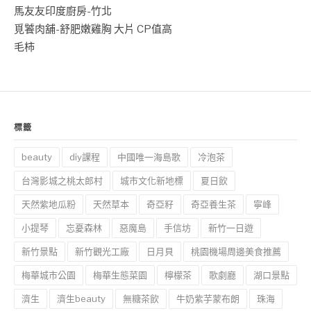
馬友友印度廚房-竹北
覓饕肉舖-舒肥嫩雞胸 大片 CP值高
毛柿
標籤
beauty
diy課程
中國唯一海島歌
冷泡茶
台灣影城之桃太郎村
城市文化新地標
夏日飲
天然紫地瓜粉
天然草本
奇亞籽
奇亞養生茶
寧峰
小提琴
忘憂森林
惡魔島
手信坊
新竹一日遊
新竹景點
新竹觀光工廠
日月貝
桃園機場周邊美食推薦
梅華城市公園
梅華生態菜園
檸檬茶
歌劇廳
湖口景點
濟生
濟生beauty
無糖茶飲
牛奶紫芋蒙布朗
珠海