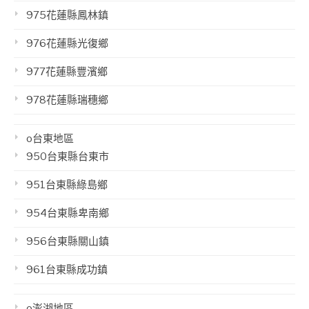
975花蓮縣鳳林鎮
976花蓮縣光復鄉
977花蓮縣豐濱鄉
978花蓮縣瑞穗鄉
o台東地區
950台東縣台東市
951台東縣綠島鄉
954台東縣卑南鄉
956台東縣關山鎮
961台東縣成功鎮
o澎湖地區