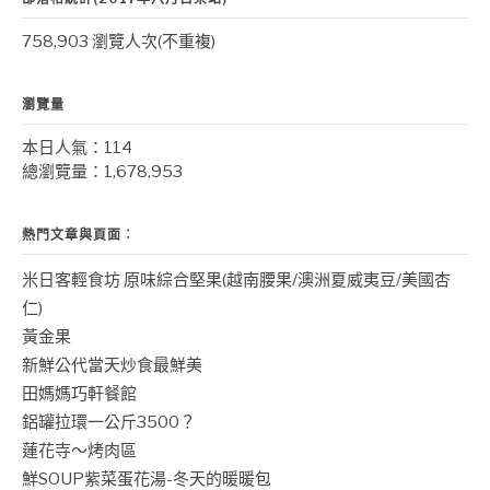
758,903 瀏覽人次(不重複)
瀏覽量
本日人氣：114
總瀏覽量：1,678,953
熱門文章與頁面︰
米日客輕食坊 原味綜合堅果(越南腰果/澳洲夏威夷豆/美國杏
仁)
黃金果
新鮮公代當天炒食最鮮美
田媽媽巧軒餐館
鋁罐拉環一公斤3500？
蓮花寺～烤肉區
鮮SOUP紫菜蛋花湯-冬天的暖暖包