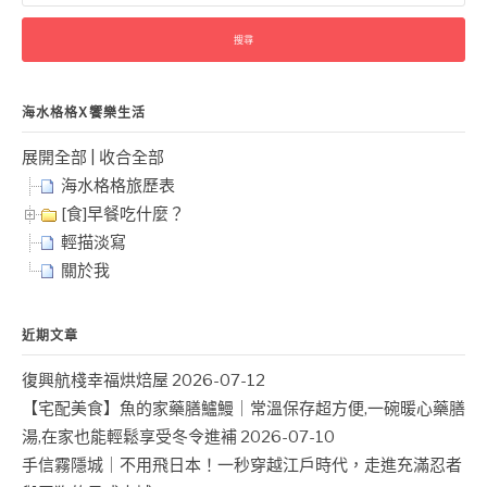
關
鍵
字:
海水格格X饗樂生活
展開全部
|
收合全部
海水格格旅歷表
[食]早餐吃什麼？
輕描淡寫
關於我
近期文章
復興航棧幸福烘焙屋
2026-07-12
【宅配美食】魚的家藥膳鱸鰻｜常溫保存超方便,一碗暖心藥膳
湯,在家也能輕鬆享受冬令進補
2026-07-10
手信霧隱城｜不用飛日本！一秒穿越江戶時代，走進充滿忍者