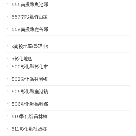
555南投縣魚池鄉
557南投縣竹山鎮
558南投縣鹿谷鄉
x南投地區(整理中)
o彰化地區
500彰化縣彰化市
502彰化縣芬園鄉
505彰化縣鹿港鎮
506彰化縣福興鄉
510彰化縣員林鎮
511彰化縣社頭鄉