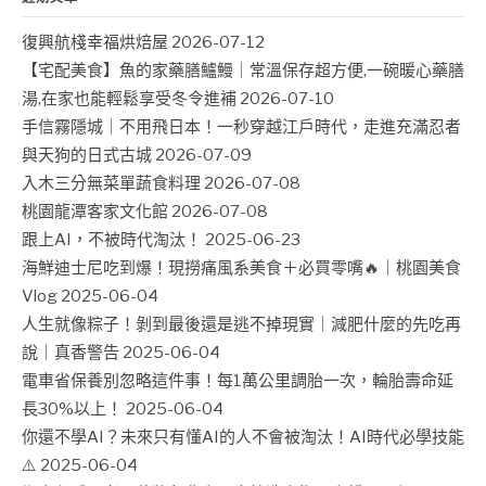
復興航棧幸福烘焙屋
2026-07-12
【宅配美食】魚的家藥膳鱸鰻｜常溫保存超方便,一碗暖心藥膳
湯,在家也能輕鬆享受冬令進補
2026-07-10
手信霧隱城｜不用飛日本！一秒穿越江戶時代，走進充滿忍者
與天狗的日式古城
2026-07-09
入木三分無菜單蔬食料理
2026-07-08
桃園龍潭客家文化館
2026-07-08
跟上AI，不被時代淘汰！
2025-06-23
海鮮迪士尼吃到爆！現撈痛風系美食＋必買零嘴🔥｜桃園美食
Vlog
2025-06-04
人生就像粽子！剝到最後還是逃不掉現實｜減肥什麼的先吃再
說｜真香警告
2025-06-04
電車省保養別忽略這件事！每1萬公里調胎一次，輪胎壽命延
長30%以上！
2025-06-04
你還不學AI？未來只有懂AI的人不會被淘汰！AI時代必學技能
⚠️
2025-06-04