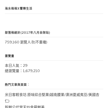
海水格格X饗樂生活
部落格統計(2017年八月自架站)
759,160 瀏覽人次(不重複)
瀏覽量
本日人氣：29
總瀏覽量：1,679,210
熱門文章與頁面︰
米日客輕食坊 原味綜合堅果(越南腰果/澳洲夏威夷豆/美國杏
仁)
新鮮公代當天炒食最鮮美