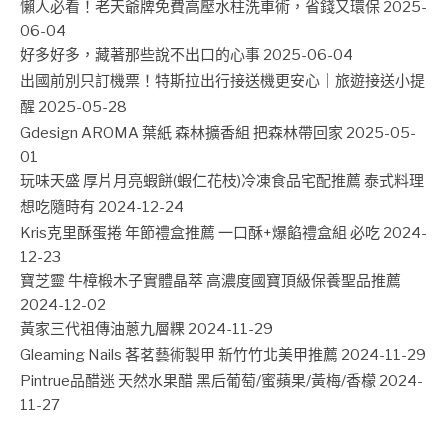
懶人必看！老天爺牌免費高壓水柱洗車術，省錢又環保
2025-
06-04
好多好多，藏著那些說不出口的心事
2025-06-04
出國前別只訂機票！特斯拉出行接送機更安心｜旅遊接送小提
醒
2025-05-28
Gdesign AROMA 葉紙 森林擴香組 把森林帶回家
2025-05-
01
玩味天盛 厚片月亮蝦餅(蝦仁花枝)冷凍食品宅配推薦 泰式料理
想吃隨時有
2024-12-24
Kris克里酥蛋捲 年節禮盒推薦 一口酥+爆餡禮盒組 必吃
2024-
12-23
寶芝靈 牛樟椴木子實體晶萃 高濃度國寶頂級保養聖品推薦
2024-12-02
黃家三代祖傳油蔥九層粿
2024-11-29
Gleaming Nails 茖茗藝術製甲 新竹竹北美甲推薦
2024-11-29
Pintrue品醋迷 天然水果醋 黑后葡萄/蜜蘋果/黃梅/香檬
2024-
11-27