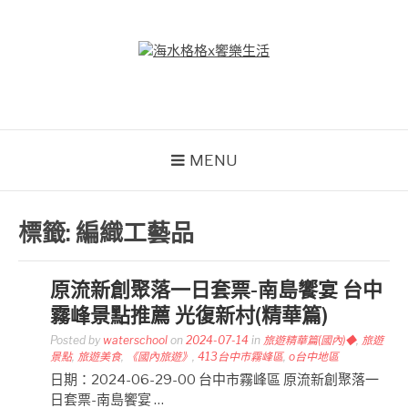
Skip
to
content
海水格格X饗樂生活
吃喝玩樂到處趴趴造
MENU
標籤:
編織工藝品
原流新創聚落一日套票-南島饗宴 台中
霧峰景點推薦 光復新村(精華篇)
Posted by
waterschool
on
2024-07-14
in
旅遊精華篇(國內)◆
,
旅遊
景點
,
旅遊美食
,
《國內旅遊》
,
413台中市霧峰區
,
o台中地區
日期：2024-06-29-00 台中市霧峰區 原流新創聚落一
日套票-南島饗宴 …