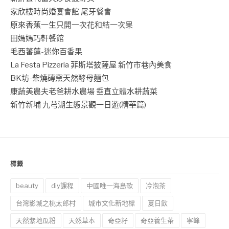
家欣樓時尚婚宴會館 尾牙餐會
原來香蕉一生只開一次花和結一次果
田媽媽巧軒餐館
毛西蕃蓮-迷你百香果
La Festa Pizzeria 菲斯塔披薩屋 新竹市巷內美食
BK坊-柴燒磚窯天然酵母麵包
康蔬美農夫老爸耕水農場 垂直立體水耕蔬菜
新竹新埔 九芎湖生態景觀一日遊(精華篇)
標籤
beauty
diy課程
中國唯一海島歌
冷泡茶
台灣影城之桃太郎村
城市文化新地標
夏日飲
天然紫地瓜粉
天然草本
奇亞籽
奇亞養生茶
寧峰