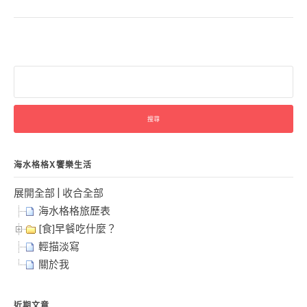
搜
尋
關
鍵
字:
海水格格X饗樂生活
展開全部
|
收合全部
海水格格旅歷表
[食]早餐吃什麼？
輕描淡寫
關於我
近期文章