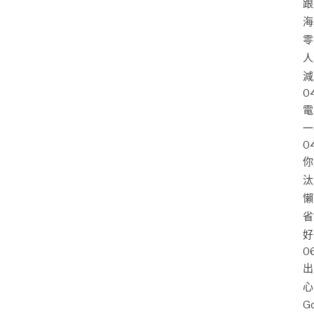
跟
海
零
人
減
0
電
一
0
你
汰
懶
省
好
0
出
心
G