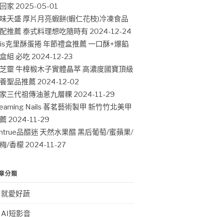
回家
2025-05-01
味天盛 厚片月亮蝦餅(蝦仁花枝)冷凍食品
配推薦 泰式料理想吃隨時有
2024-12-24
ris克里酥蛋捲 年節禮盒推薦 一口酥+爆餡
盒組 必吃
2024-12-23
芝靈 牛樟椴木子實體晶萃 高濃度國寶頂級
養聖品推薦
2024-12-02
家三代祖傳油蔥九層粿
2024-11-29
leaming Nails 茖茗藝術製甲 新竹竹北美甲
薦
2024-11-29
intrue品醋迷 天然水果醋 黑后葡萄/蜜蘋果/
梅/香檬
2024-11-27
章分類
就愛好蔬
AI短影音