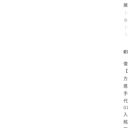
展
近
復
【
方
進
手
代
0
入
桃