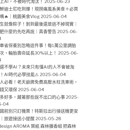
上AI，不被時代淘汰！
2025-06-23
鮮迪士尼吃到爆！現撈痛風系美食＋必買
嘴🔥｜桃園美食Vlog
2025-06-04
生就像粽子！剝到最後還是逃不掉現實｜
肥什麼的先吃再說｜真香警告
2025-06-
4
車省保養別忽略這件事！每1萬公里調胎
次，輪胎壽命延長30%以上！
2025-06-
4
還不學AI？未來只有懂AI的人不會被淘
！AI時代必學技能⚠️
2025-06-04
人必看！老天爺牌免費高壓水柱洗車術，
錢又環保
2025-06-04
多好多，藏著那些說不出口的心事
2025-
6-04
國前別只訂機票！特斯拉出行接送機更安
｜旅遊接送小提醒
2025-05-28
design AROMA 葉紙 森林擴香組 把森林