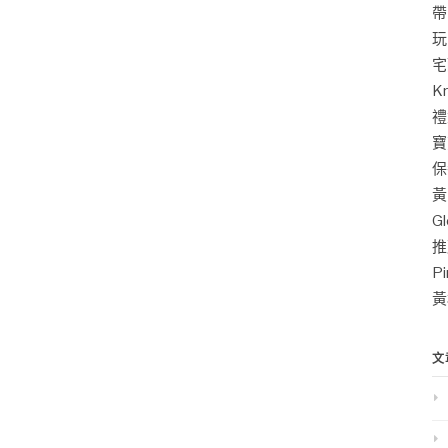
帶
玩
宅
K
禮
寶
保
黃
G
推
P
黃
文