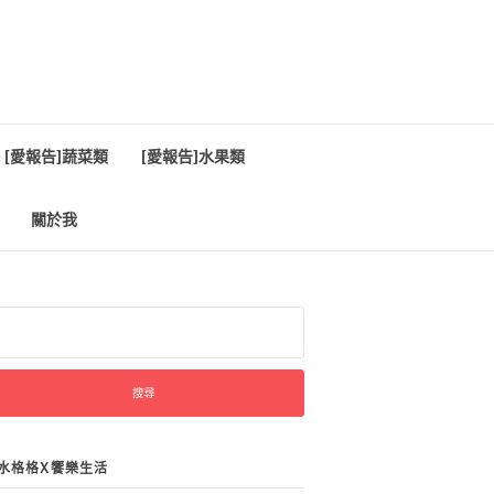
[愛報告]蔬菜類
[愛報告]水果類
關於我
:
水格格X饗樂生活