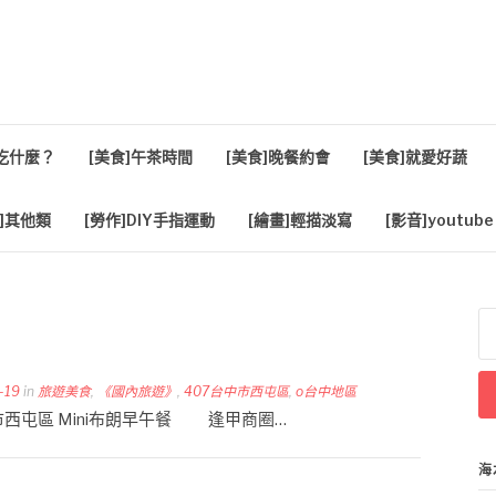
活
餐吃什麼？
[美食]午茶時間
[美食]晚餐約會
[美食]就愛好蔬
]其他類
[勞作]DIY手指運動
[繪畫]輕描淡寫
[影音]youtube
搜
尋
關
鍵
-19
in
旅遊美食
,
《國內旅遊》
,
407台中市西屯區
,
o台中地區
字
台中市西屯區 Mini布朗早午餐 逢甲商圈…
海