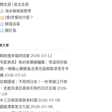
開全部
|
收合全部
海水格格旅歷表
[食]早餐吃什麼？
輕描淡寫
關於我
期文章
興航棧幸福烘焙屋
2026-07-12
宅配美食】魚的家藥膳鱸鰻｜常溫保存超
便,一碗暖心藥膳湯,在家也能輕鬆享受冬令
補
2026-07-10
信霧隱城｜不用飛日本！一秒穿越江戶時
，走進充滿忍者與天狗的日式古城
2026-
7-09
木三分無菜單蔬食料理
2026-07-08
園龍潭客家文化館
2026-07-08