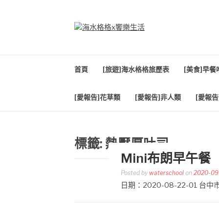
Skip
to
content
海水格格X饗樂生
吃喝玩樂到處趴趴造
首頁
[旅遊]海水格格旅歷表
[美食]早
[愛報告]花草類
[愛報告]非人類
[愛報告
標籤:
熱壓厚吐司
Mini布朗早午餐
Posted by
waterschool
on
2020-09
日期：2020-08-22-01 