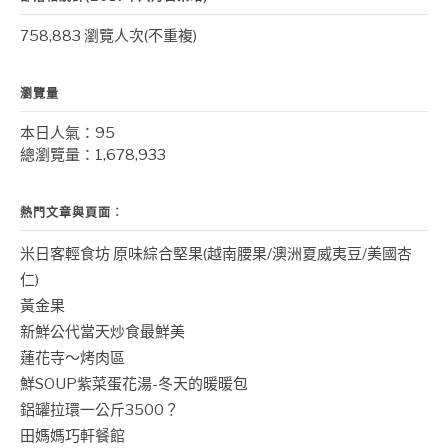
758,883 瀏覽人次(不重複)
瀏覽量
本日人氣：95
總瀏覽量：1,678,933
熱門文章與頁面︰
米日客輕食坊 原味綜合堅果(越南腰果/澳洲夏威夷豆/美國杏
仁)
黃金果
新鮮公代當天炒食最鮮美
蓮花寺～烤肉區
鮮SOUP紫菜蛋花湯-冬天的暖暖包
鋁罐拉環一公斤3500？
田媽媽巧軒餐館