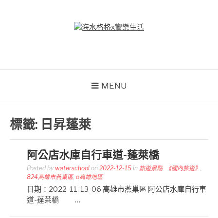
Skip
to
content
海水格格X饗樂生活
吃喝玩樂到處趴趴造
MENU
標籤:
日昇蓬萊
阿公店水庫自行車道-蓬萊橋
Posted by
waterschool
on
2022-12-15
in
旅遊景點
,
《國內旅遊》
,
824高雄市燕巢區
,
o高雄地區
日期：2022-11-13-06 高雄市燕巢區 阿公店水庫自行車
道-蓬萊橋 …