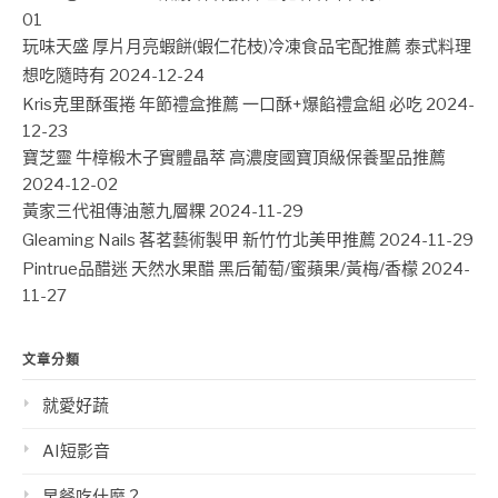
01
玩味天盛 厚片月亮蝦餅(蝦仁花枝)冷凍食品宅配推薦 泰式料理
想吃隨時有
2024-12-24
Kris克里酥蛋捲 年節禮盒推薦 一口酥+爆餡禮盒組 必吃
2024-
12-23
寶芝靈 牛樟椴木子實體晶萃 高濃度國寶頂級保養聖品推薦
2024-12-02
黃家三代祖傳油蔥九層粿
2024-11-29
Gleaming Nails 茖茗藝術製甲 新竹竹北美甲推薦
2024-11-29
Pintrue品醋迷 天然水果醋 黑后葡萄/蜜蘋果/黃梅/香檬
2024-
11-27
文章分類
就愛好蔬
AI短影音
早餐吃什麼？