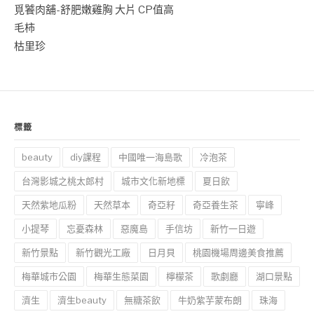
覓饕肉舖-舒肥嫩雞胸 大片 CP值高
毛柿
枯里珍
標籤
beauty
diy課程
中國唯一海島歌
冷泡茶
台灣影城之桃太郎村
城市文化新地標
夏日飲
天然紫地瓜粉
天然草本
奇亞籽
奇亞養生茶
寧峰
小提琴
忘憂森林
惡魔島
手信坊
新竹一日遊
新竹景點
新竹觀光工廠
日月貝
桃園機場周邊美食推薦
梅華城市公園
梅華生態菜園
檸檬茶
歌劇廳
湖口景點
濟生
濟生beauty
無糖茶飲
牛奶紫芋蒙布朗
珠海