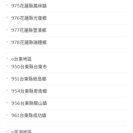
975花蓮縣鳳林鎮
976花蓮縣光復鄉
977花蓮縣豐濱鄉
978花蓮縣瑞穗鄉
o台東地區
950台東縣台東市
951台東縣綠島鄉
954台東縣卑南鄉
956台東縣關山鎮
961台東縣成功鎮
o澎湖地區