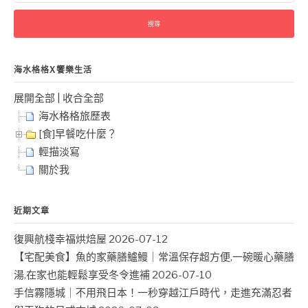
關
鍵
字:
海水格格X饗樂生活
展開全部
|
收合全部
海水格格旅歷表
[食]早餐吃什麼？
輕描淡寫
關於我
近期文章
復興航棧幸福烘焙屋
2026-07-12
【宅配美食】魚的家藥膳鱸鰻｜常溫保存超方便,一碗暖心藥膳
湯,在家也能輕鬆享受冬令進補
2026-07-10
手信霧隱城｜不用飛日本！一秒穿越江戶時代，走進充滿忍者