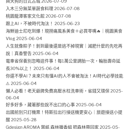
與天狗的日式古城
2026-07-09
入木三分無菜單蔬食料理
2026-07-08
桃園龍潭客家文化館
2026-07-08
跟上AI，不被時代淘汰！
2025-06-23
海鮮迪士尼吃到爆！現撈痛風系美食＋必買零嘴🔥｜桃園美食
Vlog
2025-06-04
人生就像粽子！剝到最後還是逃不掉現實｜減肥什麼的先吃再
說｜真香警告
2025-06-04
電車省保養別忽略這件事！每1萬公里調胎一次，輪胎壽命延
長30%以上！
2025-06-04
你還不學AI？未來只有懂AI的人不會被淘汰！AI時代必學技能
⚠️
2025-06-04
懶人必看！老天爺牌免費高壓水柱洗車術，省錢又環保
2025-
06-04
好多好多，藏著那些說不出口的心事
2025-06-04
出國前別只訂機票！特斯拉出行接送機更安心｜旅遊接送小提
醒
2025-05-28
Gdesign AROMA 葉紙 森林擴香組 把森林帶回家
2025-05-