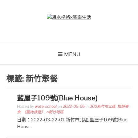
Skip
to
content
海水格格X饗樂生活
吃喝玩樂到處趴趴造
MENU
標籤:
新竹聚餐
藍屋子109號(Blue House)
Posted by
waterschool
on
2022-05-06
in
300新竹市北區
,
旅遊美
食
,
《國內旅遊》
,
o新竹地區
日期：2022-03-22-01 新竹市北區 藍屋子109號(Blue
Hous…