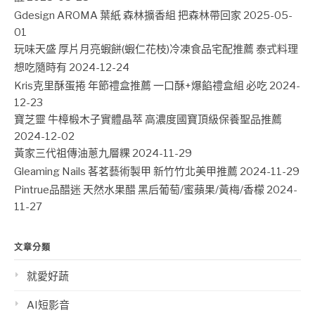
Gdesign AROMA 葉紙 森林擴香組 把森林帶回家
2025-05-
01
玩味天盛 厚片月亮蝦餅(蝦仁花枝)冷凍食品宅配推薦 泰式料理
想吃隨時有
2024-12-24
Kris克里酥蛋捲 年節禮盒推薦 一口酥+爆餡禮盒組 必吃
2024-
12-23
寶芝靈 牛樟椴木子實體晶萃 高濃度國寶頂級保養聖品推薦
2024-12-02
黃家三代祖傳油蔥九層粿
2024-11-29
Gleaming Nails 茖茗藝術製甲 新竹竹北美甲推薦
2024-11-29
Pintrue品醋迷 天然水果醋 黑后葡萄/蜜蘋果/黃梅/香檬
2024-
11-27
文章分類
就愛好蔬
AI短影音