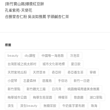
[新竹寶山路]爆漿紅豆餅
孔雀紫苑-天使花
合勝堂杏仁粉 吳淡如推薦 芋頭鹹杏仁茶
標籤
beauty
diy課程
中國唯一海島歌
冷泡茶
台灣影城之桃太郎村
城市文化新地標
夏日飲
天然紫地瓜粉
天然草本
奇亞籽
奇亞養生茶
寧峰
小提琴
忘憂森林
惡魔島
手信坊
新竹一日遊
新竹景點
新竹觀光工廠
日月貝
桃園機場周邊美食推薦
梅華城市公園
梅華生態菜園
檸檬茶
歌劇廳
湖口景點
濟生
濟生beauty
無糖茶飲
牛奶紫芋蒙布朗
珠海