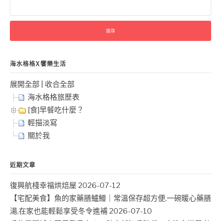
尋
關
鍵
字:
海水格格X饗樂生活
展開全部
|
收合全部
海水格格旅歷表
[食]早餐吃什麼？
輕描淡寫
關於我
近期文章
復興航棧幸福烘焙屋
2026-07-12
【宅配美食】魚的家藥膳鱸鰻｜常溫保存超方便,一碗暖心藥膳
湯,在家也能輕鬆享受冬令進補
2026-07-10