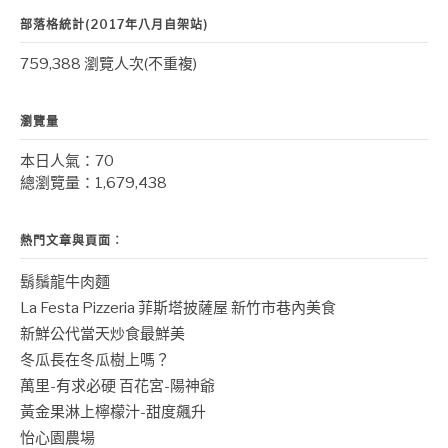
部落格統計(2017年八月自架站)
759,388 瀏覽人次(不重複)
瀏覽量
本日人氣：70
總瀏覽量：1,679,438
熱門文章與頁面︰
鬍鬚龍牛肉麵
La Festa Pizzeria 菲斯塔披薩屋 新竹市巷內美食
新鮮公代當天炒食最鮮美
冬瓜長在冬瓜樹上嗎？
萬里-有求必硬 百花宮-陽神爺
黃金果淋上檸檬汁-甜度飆升
怡心園農場