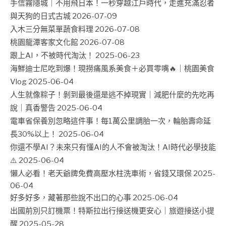
手信霧隱城｜不用飛日本！一秒穿越江戶時代，走進充滿忍者
與天狗的日式古城
2026-07-09
入木三分無菜單蔬食料理
2026-07-08
桃園龍潭客家文化館
2026-07-08
跟上AI，不被時代淘汰！
2025-06-23
海鮮迪士尼吃到爆！現撈痛風系美食＋必買零嘴🔥｜桃園美食
Vlog
2025-06-04
人生就像粽子！剝到最後還是逃不掉現實｜減肥什麼的先吃再
說｜真香警告
2025-06-04
電車省保養別忽略這件事！每1萬公里調胎一次，輪胎壽命延
長30%以上！
2025-06-04
你還不學AI？未來只有懂AI的人不會被淘汰！AI時代必學技能
⚠️
2025-06-04
懶人必看！老天爺牌免費高壓水柱洗車術，省錢又環保
2025-
06-04
好多好多，藏著那些說不出口的心事
2025-06-04
出國前別只訂機票！特斯拉出行接送機更安心｜旅遊接送小提
醒
2025-05-28