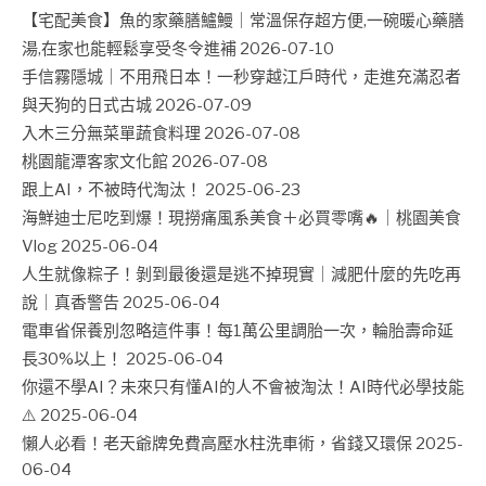
【宅配美食】魚的家藥膳鱸鰻｜常溫保存超方便,一碗暖心藥膳
湯,在家也能輕鬆享受冬令進補
2026-07-10
手信霧隱城｜不用飛日本！一秒穿越江戶時代，走進充滿忍者
與天狗的日式古城
2026-07-09
入木三分無菜單蔬食料理
2026-07-08
桃園龍潭客家文化館
2026-07-08
跟上AI，不被時代淘汰！
2025-06-23
海鮮迪士尼吃到爆！現撈痛風系美食＋必買零嘴🔥｜桃園美食
Vlog
2025-06-04
人生就像粽子！剝到最後還是逃不掉現實｜減肥什麼的先吃再
說｜真香警告
2025-06-04
電車省保養別忽略這件事！每1萬公里調胎一次，輪胎壽命延
長30%以上！
2025-06-04
你還不學AI？未來只有懂AI的人不會被淘汰！AI時代必學技能
⚠️
2025-06-04
懶人必看！老天爺牌免費高壓水柱洗車術，省錢又環保
2025-
06-04