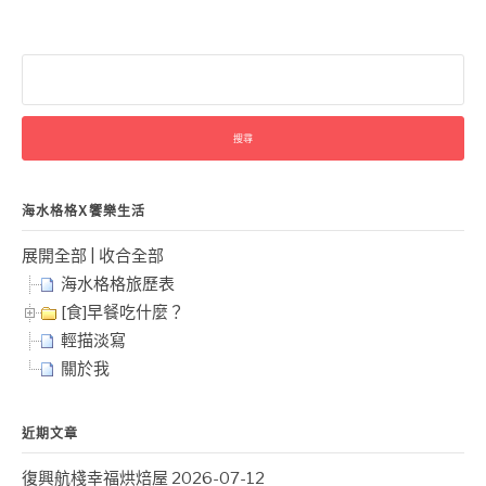
搜
尋
關
鍵
字:
海水格格X饗樂生活
展開全部
|
收合全部
海水格格旅歷表
[食]早餐吃什麼？
輕描淡寫
關於我
近期文章
復興航棧幸福烘焙屋
2026-07-12