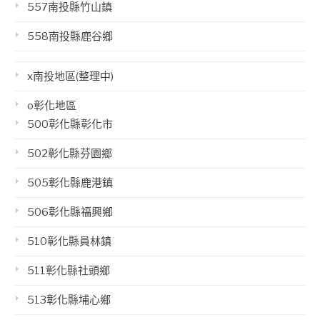
557南投縣竹山鎮
558南投縣鹿谷鄉
x南投地區(整理中)
o彰化地區
500彰化縣彰化市
502彰化縣芬園鄉
505彰化縣鹿港鎮
506彰化縣福興鄉
510彰化縣員林鎮
511彰化縣社頭鄉
513彰化縣埔心鄉