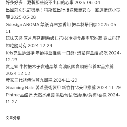
好多好多，藏著那些說不出口的心事
2025-06-04
出國前別只訂機票！特斯拉出行接送機更安心｜旅遊接送小提
醒
2025-05-28
Gdesign AROMA 葉紙 森林擴香組 把森林帶回家
2025-05-
01
玩味天盛 厚片月亮蝦餅(蝦仁花枝)冷凍食品宅配推薦 泰式料理
想吃隨時有
2024-12-24
Kris克里酥蛋捲 年節禮盒推薦 一口酥+爆餡禮盒組 必吃
2024-
12-23
寶芝靈 牛樟椴木子實體晶萃 高濃度國寶頂級保養聖品推薦
2024-12-02
黃家三代祖傳油蔥九層粿
2024-11-29
Gleaming Nails 茖茗藝術製甲 新竹竹北美甲推薦
2024-11-29
Pintrue品醋迷 天然水果醋 黑后葡萄/蜜蘋果/黃梅/香檬
2024-
11-27
文章分類