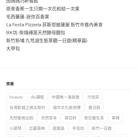
田媽媽巧軒餐館
原來香蕉一生只開一次花和結一次果
毛西蕃蓮-迷你百香果
La Festa Pizzeria 菲斯塔披薩屋 新竹市巷內美食
BK坊-柴燒磚窯天然酵母麵包
新竹新埔 九芎湖生態景觀一日遊(精華篇)
大甲包
標籤
beauty
diy課程
中國唯一海島歌
冷泡茶
台灣影城之桃太郎村
城市文化新地標
夏日飲
天然紫地瓜粉
天然草本
奇亞籽
奇亞養生茶
寧峰
小提琴
忘憂森林
惡魔島
手信坊
新竹一日遊