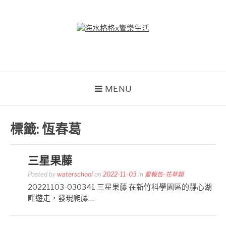
Skip
to
content
海水格格X饗樂生活
吃喝玩樂到處趴趴造
MENU
標籤:
恆春葛
三星果藤
Posted by
waterschool
on
2022-11-03
in
愛報告-花草類
20221103-030341 三星果藤 在新竹科學園區的靜心湖
畔遊走，發現爬藤…