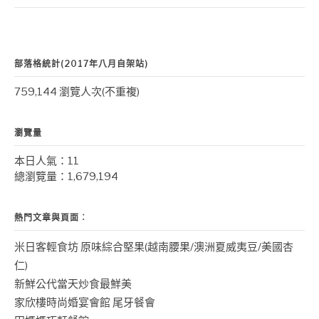
部落格統計(2017年八月自架站)
759,144 瀏覽人次(不重複)
瀏覽量
本日人氣：11
總瀏覽量：1,679,194
熱門文章與頁面︰
米日客輕食坊 原味綜合堅果(越南腰果/澳洲夏威夷豆/美國杏
仁)
新鮮公代當天炒食最鮮美
家欣樓時尚婚宴會館 尾牙餐會