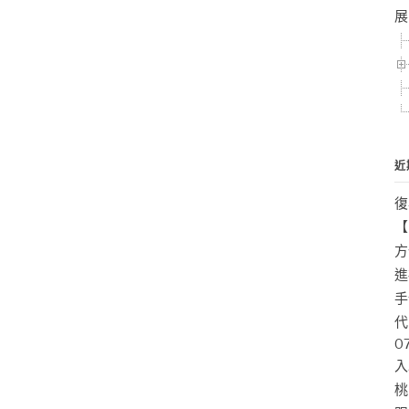
展
近
復
【
方
進
手
代
0
入
桃