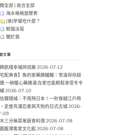
開全部
|
收合全部
海水格格旅歷表
[食]早餐吃什麼？
輕描淡寫
關於我
期文章
興航棧幸福烘焙屋
2026-07-12
宅配美食】魚的家藥膳鱸鰻｜常溫保存超
便,一碗暖心藥膳湯,在家也能輕鬆享受冬令
補
2026-07-10
信霧隱城｜不用飛日本！一秒穿越江戶時
，走進充滿忍者與天狗的日式古城
2026-
7-09
木三分無菜單蔬食料理
2026-07-08
園龍潭客家文化館
2026-07-08