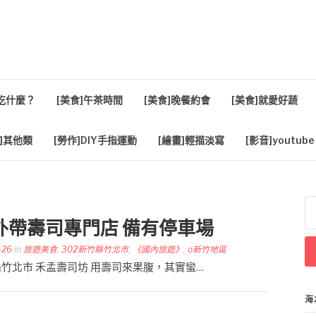
活
餐吃什麼？
[美食]午茶時間
[美食]晚餐約會
[美食]就愛好蔬
]其他類
[勞作]DIY手指運動
[繪畫]輕描淡寫
[影音]youtube
搜
尋
外帶壽司專門店 備有停車場
關
鍵
-26
in
旅遊美食
,
302新竹縣竹北市
,
《國內旅遊》
,
o新竹地區
字
 新竹縣竹北市 禾孟壽司坊 用壽司來果腹，其實蠻…
海