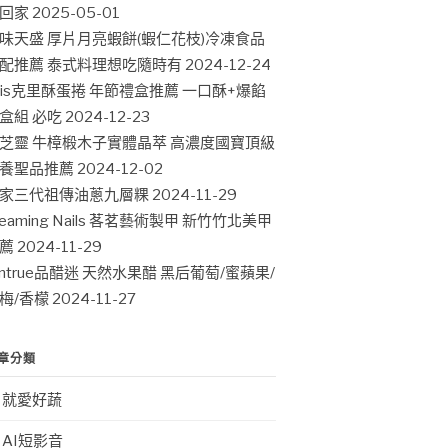
回家
2025-05-01
味天盛 厚片月亮蝦餅(蝦仁花枝)冷凍食品
配推薦 泰式料理想吃隨時有
2024-12-24
ris克里酥蛋捲 年節禮盒推薦 一口酥+爆餡
盒組 必吃
2024-12-23
芝靈 牛樟椴木子實體晶萃 高濃度國寶頂級
養聖品推薦
2024-12-02
家三代祖傳油蔥九層粿
2024-11-29
leaming Nails 茖茗藝術製甲 新竹竹北美甲
薦
2024-11-29
intrue品醋迷 天然水果醋 黑后葡萄/蜜蘋果/
梅/香檬
2024-11-27
章分類
就愛好蔬
AI短影音