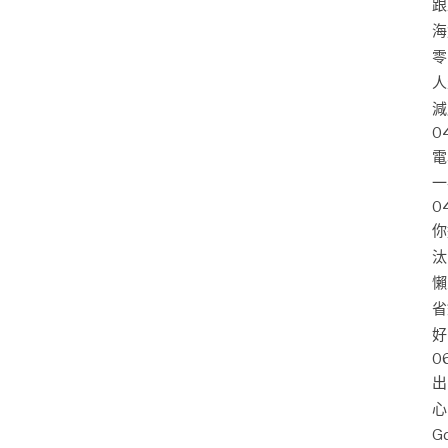
跟
海
零
人
減
0
電
一
0
你
汰
懶
省
好
0
出
心
G