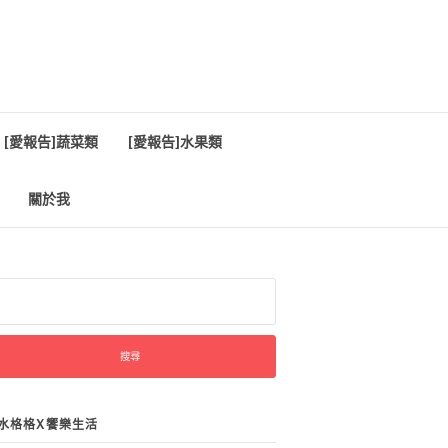
[愛報告]蔬菜類
[愛報告]水果類
關於我
:
水格格X饗樂生活