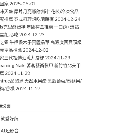
回家
2025-05-01
味天盛 厚片月亮蝦餅(蝦仁花枝)冷凍食品
配推薦 泰式料理想吃隨時有
2024-12-24
ris克里酥蛋捲 年節禮盒推薦 一口酥+爆餡
盒組 必吃
2024-12-23
芝靈 牛樟椴木子實體晶萃 高濃度國寶頂級
養聖品推薦
2024-12-02
家三代祖傳油蔥九層粿
2024-11-29
leaming Nails 茖茗藝術製甲 新竹竹北美甲
薦
2024-11-29
intrue品醋迷 天然水果醋 黑后葡萄/蜜蘋果/
梅/香檬
2024-11-27
章分類
就愛好蔬
AI短影音