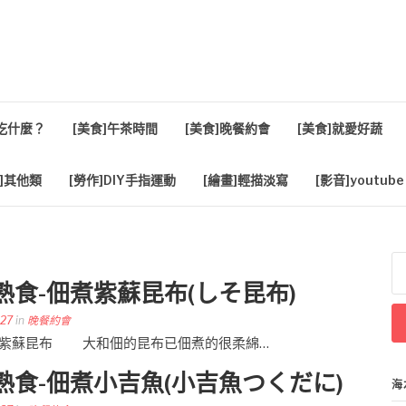
活
餐吃什麼？
[美食]午茶時間
[美食]晚餐約會
[美食]就愛好蔬
]其他類
[勞作]DIY手指運動
[繪畫]輕描淡寫
[影音]youtube
搜
尋
熟食-佃煮紫蘇昆布(しそ昆布)
關
鍵
-27
in
晚餐約會
字
和佃-佃煮紫蘇昆布 大和佃的昆布已佃煮的很柔綿…
熟食-佃煮小吉魚(小吉魚つくだに)
海