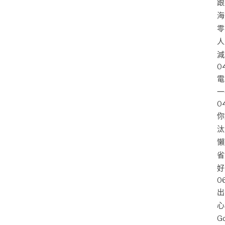
跟
海
零
人
減
0
電
一
0
你
汰
懶
省
好
0
出
心
G