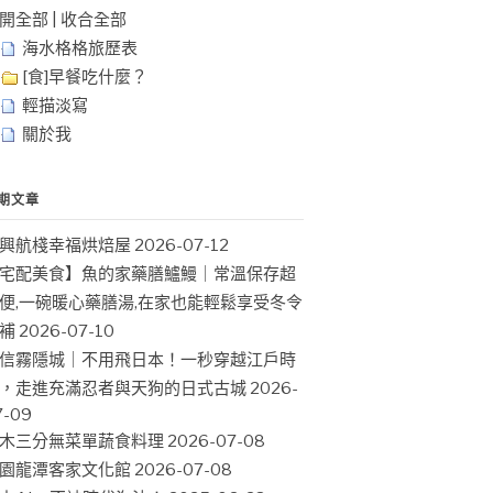
開全部
|
收合全部
海水格格旅歷表
[食]早餐吃什麼？
輕描淡寫
關於我
期文章
興航棧幸福烘焙屋
2026-07-12
宅配美食】魚的家藥膳鱸鰻｜常溫保存超
便,一碗暖心藥膳湯,在家也能輕鬆享受冬令
補
2026-07-10
信霧隱城｜不用飛日本！一秒穿越江戶時
，走進充滿忍者與天狗的日式古城
2026-
7-09
木三分無菜單蔬食料理
2026-07-08
園龍潭客家文化館
2026-07-08