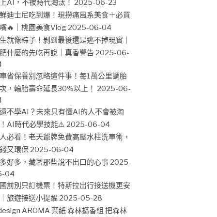
上AI，不被時代淘汰！
2025-06-23
鮮迪士尼吃到爆！現撈痛風系美食＋必買
嘴🔥｜桃園美食Vlog
2025-06-04
生就像粽子！剝到最後還是逃不掉現實｜
肥什麼的先吃再說｜真香警告
2025-06-
4
車省保養別忽略這件事！每1萬公里調胎
次，輪胎壽命延長30%以上！
2025-06-
4
還不學AI？未來只有懂AI的人不會被淘
！AI時代必學技能⚠️
2025-06-04
人必看！老天爺牌免費高壓水柱洗車術，
錢又環保
2025-06-04
多好多，藏著那些說不出口的心事
2025-
6-04
國前別只訂機票！特斯拉出行接送機更安
｜旅遊接送小提醒
2025-05-28
design AROMA 葉紙 森林擴香組 把森林