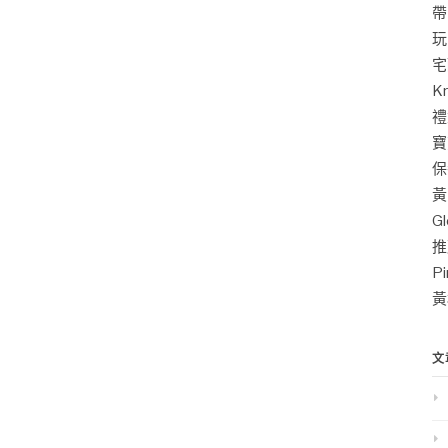
帶
玩
宅
K
禮
寶
保
黃
G
推
P
黃
文