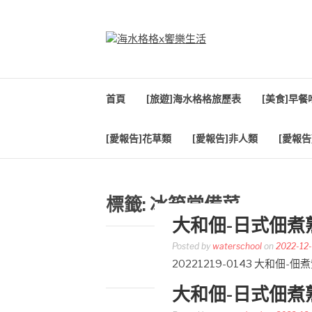
Skip
to
content
海水格格X饗樂生
吃喝玩樂到處趴趴造
首頁
[旅遊]海水格格旅歷表
[美食]早
[愛報告]花草類
[愛報告]非人類
[愛報告
標籤:
冰箱常備菜
大和佃-日式佃煮
Posted by
waterschool
on
2022-12
20221219-0143 大
大和佃-日式佃煮