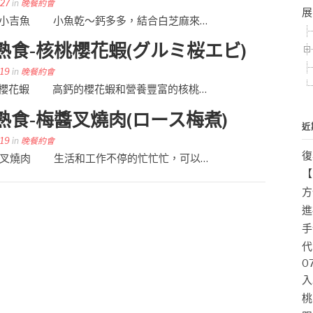
-27
in
晚餐約會
展
和佃-佃煮小吉魚 小魚乾～鈣多多，結合白芝麻來…
熟食-核桃櫻花蝦(グルミ桜エビ)
-19
in
晚餐約會
和佃-核桃櫻花蝦 高鈣的櫻花蝦和營養豐富的核桃…
熟食-梅醬叉燒肉(ロース梅煮)
近
-19
in
晚餐約會
復
和佃-梅醬叉燒肉 生活和工作不停的忙忙忙，可以…
【
方
進
手
代
0
入
桃