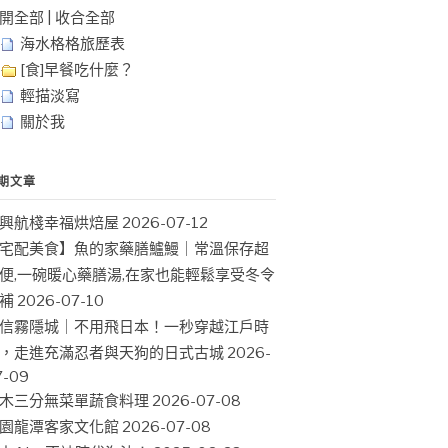
開全部
|
收合全部
海水格格旅歷表
[食]早餐吃什麼？
輕描淡寫
關於我
期文章
興航棧幸福烘焙屋
2026-07-12
宅配美食】魚的家藥膳鱸鰻｜常溫保存超
便,一碗暖心藥膳湯,在家也能輕鬆享受冬令
補
2026-07-10
信霧隱城｜不用飛日本！一秒穿越江戶時
，走進充滿忍者與天狗的日式古城
2026-
7-09
木三分無菜單蔬食料理
2026-07-08
園龍潭客家文化館
2026-07-08