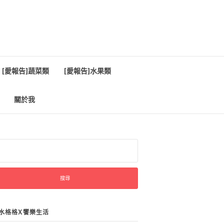
[愛報告]蔬菜類
[愛報告]水果類
關於我
:
水格格X饗樂生活