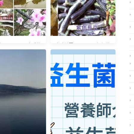
20150225 春暖花
光陰地圖20140529 媽媽的
開
味道 好幸福