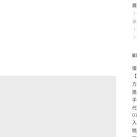
展
近
復
【
方
進
手
代
0
入
桃