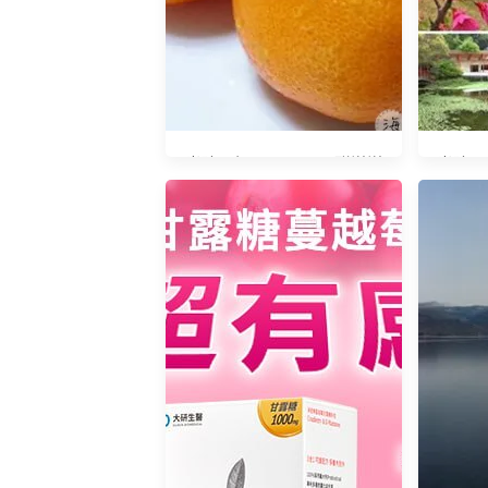
光陰日記20150126 甜滋滋
光陰日記
的金桔吃了心情好