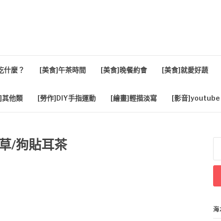
活
餐吃什麼？
[美食]午茶時間
[美食]晚餐約會
[美食]就愛好蔬
]其他類
[勞作]DIY手指運動
[繪畫]輕描淡寫
[影音]youtube
腥草/狗貼耳茶
搜
尋
關
鍵
字
海