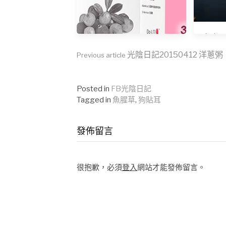
光陰日記
Continue
光陰日記20150412 ‎洋蔥粥
Previous article
Reading
Posted in
FB光陰日記
Tagged in
魚腥草
,
狗貼耳
私密健康的天然守護者： 蔓
越莓益生菌
發佈留言
很抱歉，必須
登入
網站才能發佈留言。