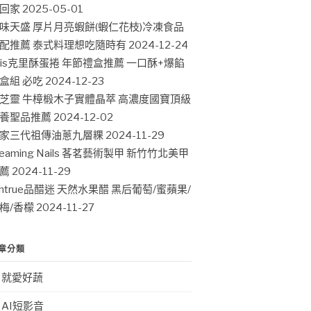
回家
2025-05-01
味天盛 厚片月亮蝦餅(蝦仁花枝)冷凍食品
配推薦 泰式料理想吃隨時有
2024-12-24
ris克里酥蛋捲 年節禮盒推薦 一口酥+爆餡
盒組 必吃
2024-12-23
芝靈 牛樟椴木子實體晶萃 高濃度國寶頂級
養聖品推薦
2024-12-02
家三代祖傳油蔥九層粿
2024-11-29
leaming Nails 茖茗藝術製甲 新竹竹北美甲
薦
2024-11-29
intrue品醋迷 天然水果醋 黑后葡萄/蜜蘋果/
梅/香檬
2024-11-27
章分類
就愛好蔬
AI短影音