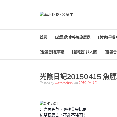
Skip
to
content
海水格格X饗樂生
吃喝玩樂到處趴趴造
首頁
[旅遊]海水格格旅歷表
[美食]早
[愛報告]花草類
[愛報告]非人類
[愛報告
光陰日記20150415 魚
Posted by
waterschool
on
2015-04-15
研磨魚腥草，尋找黃金比例
這草很厲害，不能不喝啊！