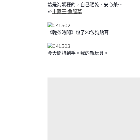
這是海媽種的，自己晒乾，安心茶～
※
十藥王-魚腥草
《晚茶時間》包了20包狗貼耳
今天開箱到手。我的新玩具。