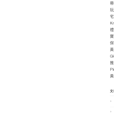
帶
玩
宅
K
禮
寶
保
黃
G
推
P
黃
文