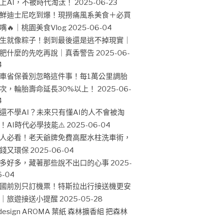
上AI，不被時代淘汰！
2025-06-23
鮮迪士尼吃到爆！現撈痛風系美食＋必買
嘴🔥｜桃園美食Vlog
2025-06-04
生就像粽子！剝到最後還是逃不掉現實｜
肥什麼的先吃再說｜真香警告
2025-06-
4
車省保養別忽略這件事！每1萬公里調胎
次，輪胎壽命延長30%以上！
2025-06-
4
還不學AI？未來只有懂AI的人不會被淘
！AI時代必學技能⚠️
2025-06-04
人必看！老天爺牌免費高壓水柱洗車術，
錢又環保
2025-06-04
多好多，藏著那些說不出口的心事
2025-
6-04
國前別只訂機票！特斯拉出行接送機更安
｜旅遊接送小提醒
2025-05-28
design AROMA 葉紙 森林擴香組 把森林