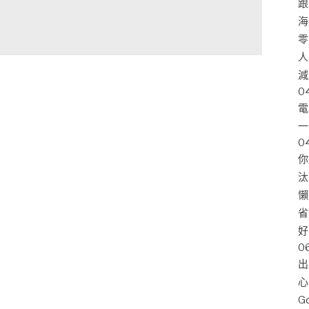
跟
海
零
人
減
0
電
一
0
你
汰
懶
省
好
0
出
心
G