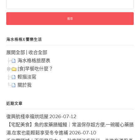
尋
關
鍵
字:
海水格格X饗樂生活
展開全部
|
收合全部
海水格格旅歷表
[食]早餐吃什麼？
輕描淡寫
關於我
近期文章
復興航棧幸福烘焙屋
2026-07-12
【宅配美食】魚的家藥膳鱸鰻｜常溫保存超方便,一碗暖心藥膳
湯,在家也能輕鬆享受冬令進補
2026-07-10