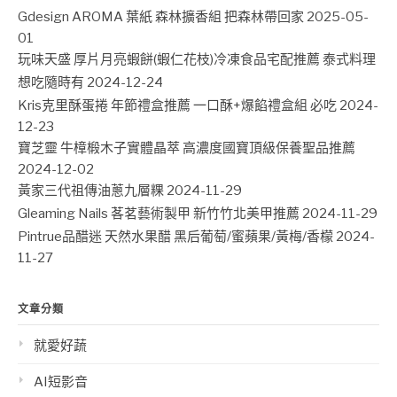
Gdesign AROMA 葉紙 森林擴香組 把森林帶回家
2025-05-
01
玩味天盛 厚片月亮蝦餅(蝦仁花枝)冷凍食品宅配推薦 泰式料理
想吃隨時有
2024-12-24
Kris克里酥蛋捲 年節禮盒推薦 一口酥+爆餡禮盒組 必吃
2024-
12-23
寶芝靈 牛樟椴木子實體晶萃 高濃度國寶頂級保養聖品推薦
2024-12-02
黃家三代祖傳油蔥九層粿
2024-11-29
Gleaming Nails 茖茗藝術製甲 新竹竹北美甲推薦
2024-11-29
Pintrue品醋迷 天然水果醋 黑后葡萄/蜜蘋果/黃梅/香檬
2024-
11-27
文章分類
就愛好蔬
AI短影音