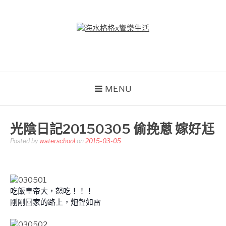
Skip
to
content
海水格格X饗樂生活
吃喝玩樂到處趴趴造
MENU
光陰日記20150305 偷挽蔥 嫁好尪
Posted by
waterschool
on
2015-03-05
吃飯皇帝大，怒吃！！！
剛剛回家的路上，炮聲如雷