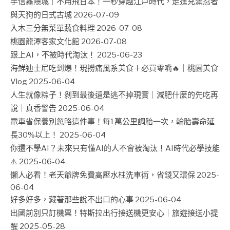
手信霧隱城｜不用飛日本！一秒穿越江戶時代，走進充滿忍者
與天狗的日式古城
2026-07-09
入木三分無菜單蔬食料理
2026-07-08
桃園龍潭客家文化館
2026-07-08
跟上AI，不被時代淘汰！
2025-06-23
海鮮迪士尼吃到爆！現撈痛風系美食＋必買零嘴🔥｜桃園美食
Vlog
2025-06-04
人生就像粽子！剝到最後還是逃不掉現實｜減肥什麼的先吃再
說｜真香警告
2025-06-04
電車省保養別忽略這件事！每1萬公里調胎一次，輪胎壽命延
長30%以上！
2025-06-04
你還不學AI？未來只有懂AI的人不會被淘汰！AI時代必學技能
⚠️
2025-06-04
懶人必看！老天爺牌免費高壓水柱洗車術，省錢又環保
2025-
06-04
好多好多，藏著那些說不出口的心事
2025-06-04
出國前別只訂機票！特斯拉出行接送機更安心｜旅遊接送小提
醒
2025-05-28