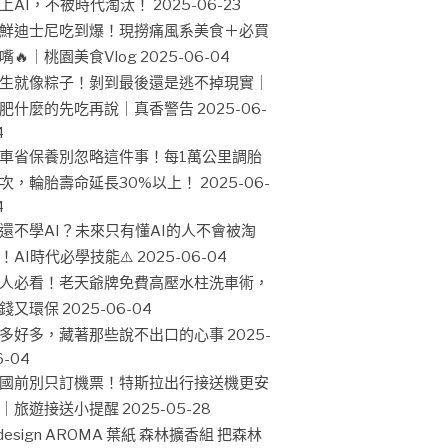
上AI，不被時代淘汰！
2025-06-23
鮮迪士尼吃到爆！現撈痛風系美食＋必買
嘴🔥｜桃園美食Vlog
2025-06-04
生就像粽子！剝到最後還是逃不掉現實｜
肥什麼的先吃再說｜真香警告
2025-06-
4
車省保養別忽略這件事！每1萬公里調胎
次，輪胎壽命延長30%以上！
2025-06-
4
還不學AI？未來只有懂AI的人不會被淘
！AI時代必學技能⚠️
2025-06-04
人必看！老天爺牌免費高壓水柱洗車術，
錢又環保
2025-06-04
多好多，藏著那些說不出口的心事
2025-
6-04
國前別只訂機票！特斯拉出行接送機更安
｜旅遊接送小提醒
2025-05-28
design AROMA 葉紙 森林擴香組 把森林