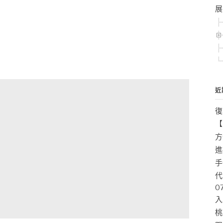
展
近
復
【
方
進
手
代
0
入
桃