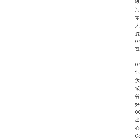
跟
海
零
人
減
0
電
一
0
你
汰
懶
省
好
0
出
心
G