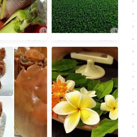
20151031 觀世音
光陰日記20150429 新竹水
菩薩聖誕千秋
芙蓉秘境