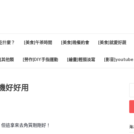
活
餐吃什麼？
[美食]午茶時間
[美食]晚餐約會
[美食]就愛好蔬
]其他類
[勞作]DIY手指運動
[繪畫]輕描淡寫
[影音]youtube
磨機好好用
搜
尋
關
鍵
字
，但這拿來去角質剛剛好！
海