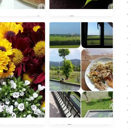
20151004 大匣蟹
光陰地圖20140530 SPA
微笑的季節
20150222 大年初
光陰地圖20140629 夏天我