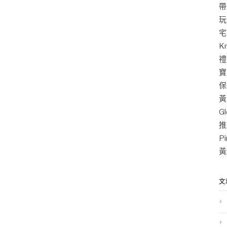
帶
玩
宅
K
禮
寶
保
黃
G
推
P
黃
文