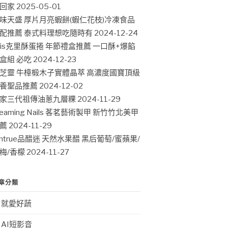
回家
2025-05-01
味天盛 厚片月亮蝦餅(蝦仁花枝)冷凍食品
配推薦 泰式料理想吃隨時有
2024-12-24
ris克里酥蛋捲 年節禮盒推薦 一口酥+爆餡
盒組 必吃
2024-12-23
芝靈 牛樟椴木子實體晶萃 高濃度國寶頂級
養聖品推薦
2024-12-02
家三代祖傳油蔥九層粿
2024-11-29
leaming Nails 茖茗藝術製甲 新竹竹北美甲
薦
2024-11-29
intrue品醋迷 天然水果醋 黑后葡萄/蜜蘋果/
梅/香檬
2024-11-27
章分類
就愛好蔬
AI短影音