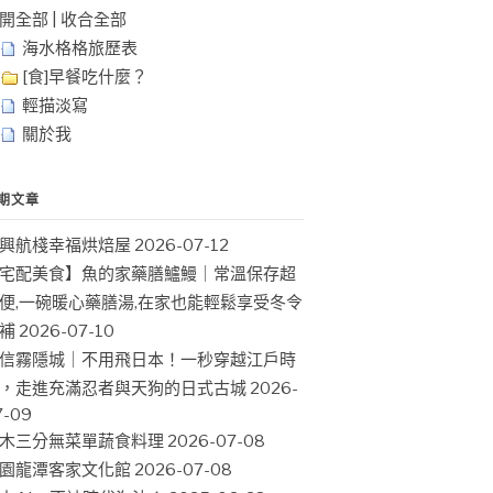
開全部
|
收合全部
海水格格旅歷表
[食]早餐吃什麼？
輕描淡寫
關於我
期文章
興航棧幸福烘焙屋
2026-07-12
宅配美食】魚的家藥膳鱸鰻｜常溫保存超
便,一碗暖心藥膳湯,在家也能輕鬆享受冬令
補
2026-07-10
信霧隱城｜不用飛日本！一秒穿越江戶時
，走進充滿忍者與天狗的日式古城
2026-
7-09
木三分無菜單蔬食料理
2026-07-08
園龍潭客家文化館
2026-07-08