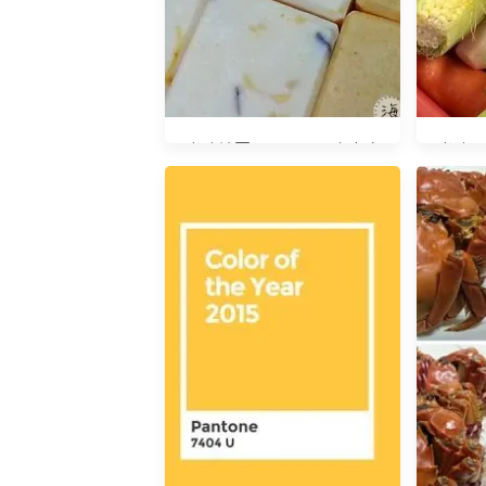
光陰地圖20141210 皂寶愈
光陰日記
來愈多