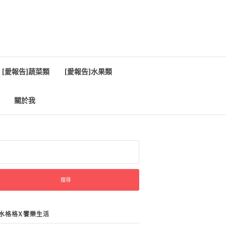
[愛報告]蔬菜類
[愛報告]水果類
關於我
:
水格格X饗樂生活