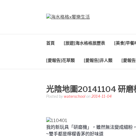
Skip
to
content
海水格格X饗樂生
吃喝玩樂到處趴趴造
首頁
[旅遊]海水格格旅歷表
[美食]早
[愛報告]花草類
[愛報告]非人類
[愛報告
光陰地圖20141104 研
Posted by
waterschool
on
2014-11-04
我的新玩具「研磨機」，雖然無法變成細粉
~雙手都是檸檬香茅的好味道