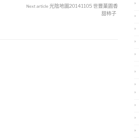
四
來了-2/2 泛舟玩水篇~~衝丫
光陰地圖20141105 世豐菓園香
Next article
甜柿子